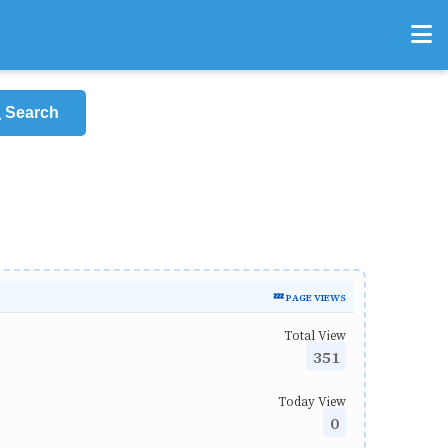
Search
💤 PAGE VIEWS
Total View
351
Today View
0