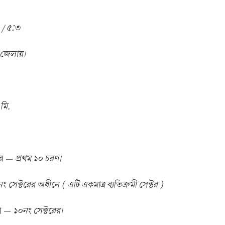
 / ৫∶৩
 জেলায়।
.মি.
প্রথম ১০ চরণ।
ার —
ং সেক্টরের অধীনে ( এটি একমাত্র ব্যতিক্রমী সেক্টর )
১০নং সেক্টরের।
না —