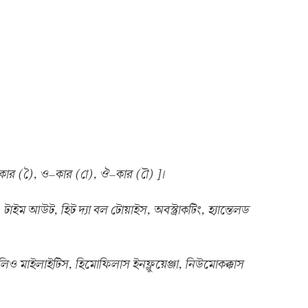
–কার (ৈ), ও–কার (ো), ঔ–কার (ৌ) ]।
টাইম আউট, হিট দ্যা বল টোয়াইস, অবস্ট্রাকটিং, হ্যান্তেলড
পোলিও মাইলাইটিস, হিমোফিলাস ইনফ্লুয়েঞ্জা, নিউমোকক্কাস