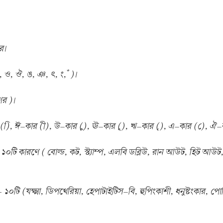
র।
 ও, ঔ, ঙ, ঞ, ৎ, ং, ঁ )।
ের )।
(ি), ঈ–কার (ী), উ–কার (ু), ঊ–কার (ূ), ঋ–কার (ৃ), এ–কার (ে), ঐ
১০টি কারণে ( বোল্ড, কট, স্ট্যাম্প, এলবি ডব্লিউ, রান আউট, হিট আউট, 
—
১০টি (যক্ষ্মা, ডিপথেরিয়া, হেপাটাইটিস–বি, হুপিংকাশী, ধনুষ্টংকার, 
 —