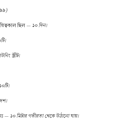
৯৯)
১০ দিন।
থায়িত্বকাল ছিল —
টি।
নিং স্ট্রীট।
১০টি।
দেশ।
১০ মিটার গভীরতা থেকে উঠানো যায়।
্যে —