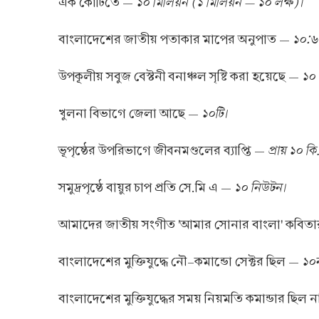
১০ মিলিয়ন (১ মিলিয়ন — ১০ লক্ষ)।
এক কোটিতে —
১০∶৬
বাংলাদেশের জাতীয় পতাকার মাপের অনুপাত —
১০
উপকূলীয় সবুজ বেস্টনী বনাঞ্চল সৃষ্টি করা হয়েছে —
১০টি।
খুলনা বিভাগে জেলা আছে —
প্রায় ১০ কি
ভূপৃষ্ঠের উপরিভাগে জীবনমণ্ডলের ব্যাপ্তি —
১০ নিউটন।
সমুদ্রপৃষ্ঠে বায়ুর চাপ প্রতি সে.মি এ —
আমাদের জাতীয় সংগীত 'আমার সোনার বাংলা' কবিত
১০ন
বাংলাদেশের মুক্তিযুদ্ধে নৌ–কমান্ডো সেক্টর ছিল —
বাংলাদেশের মুক্তিযুদ্ধের সময় নিয়মতি কমান্ডার ছিল 