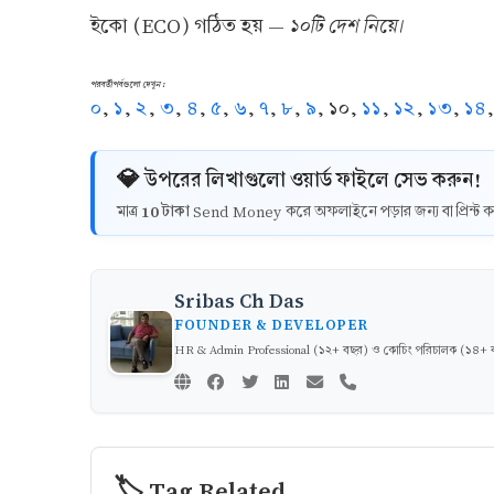
১০টি দেশ নিয়ে।
ইকো (ECO) গঠিত হয় —
পরবর্তীপর্বগুলো দেখুন :
০
,
১
,
২
,
৩
,
৪
,
৫
,
৬
,
৭
,
৮
,
৯
, ১০,
১১
,
১২
,
১৩
,
১৪
💎 উপরের লিখাগুলো ওয়ার্ড ফাইলে সেভ করুন!
10 টাকা
মাত্র
Send Money করে অফলাইনে পড়ার জন্য বা প্রিন্
Sribas Ch Das
FOUNDER & DEVELOPER
HR & Admin Professional (১২+ বছর) ও কোচিং পরিচালক (১৪+ বছর)
🏷️ Tag Related