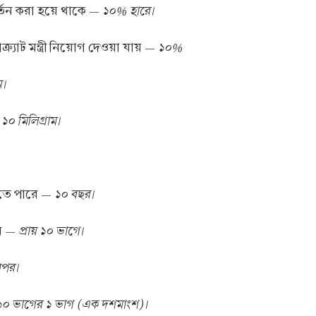
১০% হারে।
র্তন করা হয়ে থাকে —
১০%
্যাট মন্ত্রী নিয়োগ দেওয়া যায় —
।
১০ মিলিগ্রাম।
—
১০ বছর।
াকতে পারে —
প্রায় ১০ ভাগে।
ির —
রপর।
১০ ভাগের ১ ভাগ (এক দশমাংশ)।