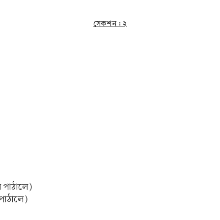
সেকশন : ২
ি পাঠালে)
 পাঠালে)