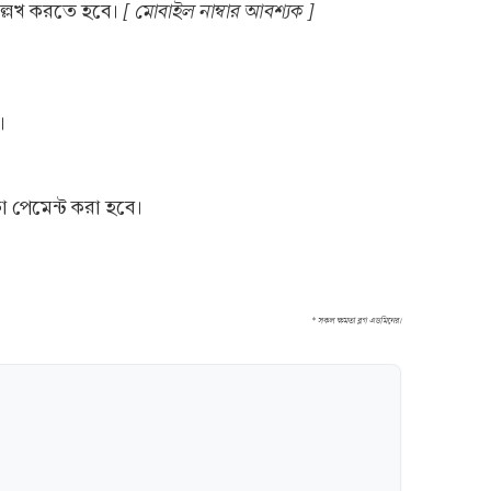
[ মোবাইল নাম্বার আবশ্যক ]
্লেখ করতে হবে।
।
 পেমেন্ট করা হবে।
* সকল ক্ষমতা ব্লগ এডমিনের।