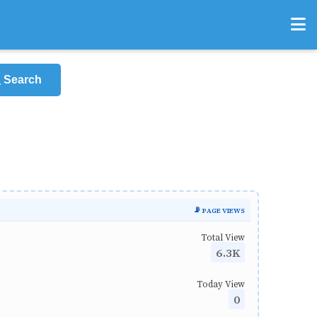
Search
📡 PAGE VIEWS
Total View
6.3K
Today View
0