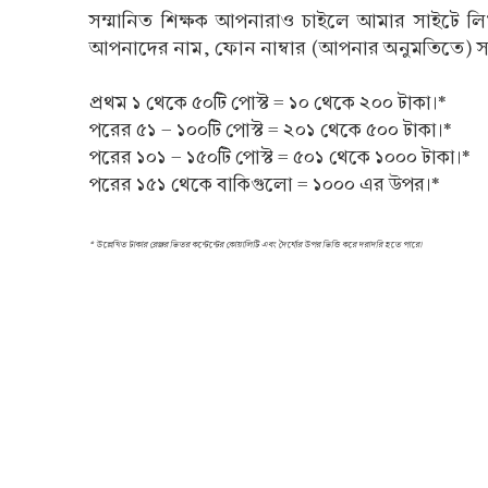
সম্মানিত শিক্ষক আপনারাও চাইলে আমার সাইটে ল
আপনাদের নাম, ফোন নাম্বার (আপনার অনুমতিতে) স
প্রথম ১ থেকে ৫০টি পোস্ট = ১০ থেকে ২০০ টাকা।*
পরের ৫১ - ১০০টি পোস্ট = ২০১ থেকে ৫০০ টাকা।*
পরের ১০১ - ১৫০টি পোস্ট = ৫০১ থেকে ১০০০ টাকা।*
পরের ১৫১ থেকে বাকিগুলো = ১০০০ এর উপর।*
* উল্লেখিত টাকার রেঞ্জর ভিতর কন্টেন্টের কোয়ালিটি এবং দৈর্ঘ্যের উপর ভিত্তি করে দরাদরি হতে পারে।