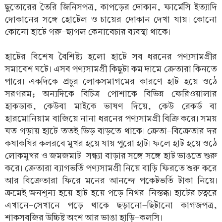
ছুতোরের তৈরি জিনিসপত্র, কাপড়ের দোকান, ফার্মেসি ইত্যাদি
দোকানের সঙ্গে হোটেল ও চায়ের দোকান দেখা যায়। কোনো
কোনো হাটে গরু-ছাগল কেনাবেচার ব্যবস্থা থাকে।
হাটের বিশেষ বৈশিষ্ট্য হলো হাটে সব ধরনের পণ্যসামগ্রীর
সমাবেশ ঘটে। এসব পণ্যসামগ্রী কিছুটা কম দামে ক্রেতারা কিনতে
পারে। একদিকে প্রচুর লোকসমাগমের কারণে হাট হয়ে ওঠে
সরগরম; অন্যদিকে বিচিত্র পোশাকে বিভিন্ন ফেরিওয়ালার
হাকডাক, কেউবা মাইকে ভাষণ দিয়ে, কেউ রেকর্ড বা
হারমোনিয়াম বাজিয়ে নানা ধরনের পণ্যসামগ্রী বিক্রি করে। সময়
যত গড়ায় হাটে ততই ভিড় বাড়তে থাকে। ক্রেতা-বিক্রেতার দর
কষাকষির কলরবে মুখর হয়ে যায় পুরো হাট। ফলে হাট হয়ে ওঠে
লোকমুখর ও জমজমাট। সন্ধ্যা বাড়ার সঙ্গে সঙ্গে হাট ভাঙতে শুরু
করে। ক্রেতারা ব্যাগভর্তি পণ্যসামগ্রী নিয়ে বাড়ি ফিরতে শুরু করে
আর বিক্রেতারা ফিরে মনের আনন্দে পকেটভর্তি টাকা নিয়ে।
ক্রমেই জনশূন্য হয়ে হাট হয়ে পড়ে নিথর-নিস্তব্ধ। হাটের চত্বরে
এখানে-সেখানে পড়ে থাকে ছড়ানো-ছিটানো কাগজপত্র,
শাকসবজির উচ্চিষ্ট অংশ আর ভাঙা হাড়ি-কলসি।