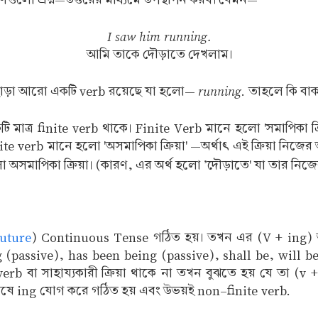
I saw him running.
আমি তাকে দৌড়াতে দেখলাম।
running
ছাড়া আরো একটি verb রয়েছে যা হলো—
. তাহলে কি বা
্র finite verb থাকে। Finite Verb মানে হলো 'সমাপিকা ক্রিয়া'
erb মানে হলো 'অসমাপিকা ক্রিয়া' —অর্থাৎ এই ক্রিয়া নিজের অর্থ স
অসমাপিকা ক্রিয়া। (কারণ, এর অর্থ হলো 'দৌড়াতে' যা তার নিজের অ
uture
) Continuous Tense গঠিত হয়। তখন এর (V + ing) আ
passive), has been being (passive), shall be, will be,
বা সাহায্যকারী ক্রিয়া থাকে না তখন বুঝতে হয় যে তা (v +
েষে ing যোগ করে গঠিত হয় এবং উভয়ই non-finite verb.