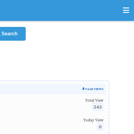
Search
📡 PAGE VIEWS
Total View
543
Today View
0