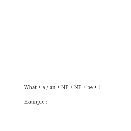
What + a / an + NP + NP + be + !
Example :