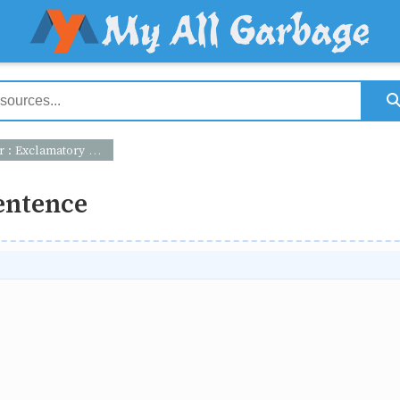
Exclamatory Sentence
entence