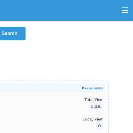
Search
📡 PAGE VIEWS
Total View
3.2K
Today View
0