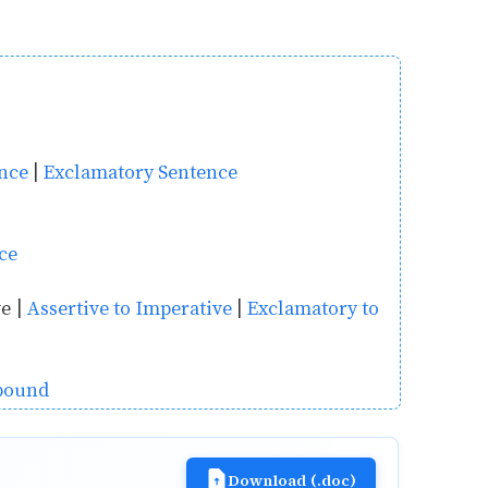
nce
|
Exclamatory Sentence
ce
ve |
Assertive to Imperative
|
Exclamatory to
pound
Download (.doc)