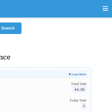
Search
nce
📡 PAGE VIEWS
Total View
44.3K
Today View
3