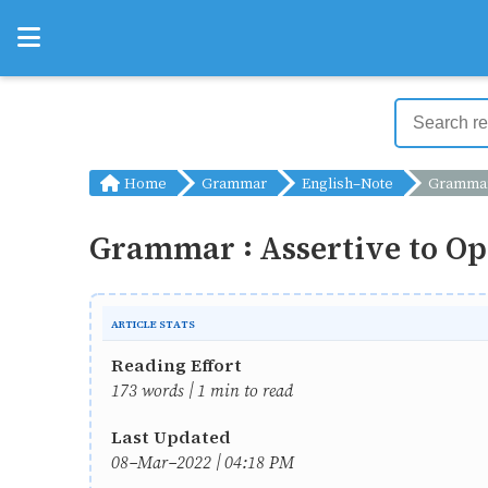
Home
Grammar
English-Note
Grammar : Assertive t
Grammar : Assertive to Op
ARTICLE STATS
Reading Effort
173 words | 1 min to read
Last Updated
08-Mar-2022 | 04:18 PM