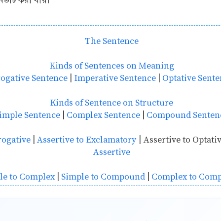
র্ট করা যায়।
The Sentence
Kinds of Sentences on Meaning
rogative Sentence
|
Imperative Sentence
|
Optative Sente
Kinds of Sentence on Structure
imple Sentence
|
Complex Sentence
|
Compound Senten
rogative
|
Assertive to Exclamatory
| Assertive to Optati
Assertive
le to Complex
|
Simple to Compound
|
Complex to Com