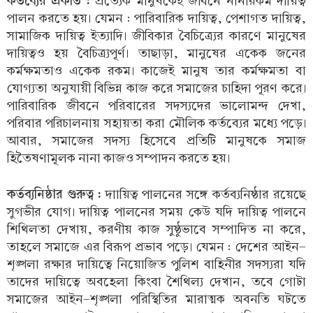
কর্তব্যের প্রকতি :
প্রত্যেক মানুষকেই জীবনে নানারকম দায়িত্ব
পালন করতে হয়। যেমন : পারিবারিক দায়িত্ব, পেশাগত দায়িত্ব,
সামাজিক দায়িত্ব ইত্যাদি। জীবিকার বৈচিত্র্যের কারণে মানুষের
দায়িত্বও হয় বৈচিত্র্যপূর্ণ। তাছাড়া, মানুষের একেক জনের
কর্মক্ষমতাও একেক রকম। কাজেই মানুষ তার কর্মক্ষমতা বা
যোগ্যতা অনুযায়ী বিভিন্ন কাজ করে সমাজের চাহিদা পূরণ করে।
পারিবারিক জীবনে পরিবারের সদস্যদের ভালোমন্দ দেখা,
পরিবার পরিচালনায় সহায়তা করা মৌলিক কর্তব্যের মধ্যে পড়ে।
আবার, সমাজের সদস্য হিসেবে প্রতিটি মানুষকে সমাজ
হিতৈষণামূলক নানা কাজও সম্পাদন করতে হয়।
কর্তব্যনিষ্ঠার গুরুত্ব :
দাায়িত্ব পালনের সঙ্গে কর্তব্যনিষ্ঠার রয়েছে
সুগভীর যোগ। দায়িত্ব পালনের সময় কেউ যদি দায়িত্ব পালনে
শিথিলতা দেখায়, করণীয় কাজ সুষ্ঠুভাবে সম্পাদিত না করে,
তাহলে সমাজে এর বিরূপ প্রভাব পড়ে। যেমন : দেশের আইন-
শৃঙ্খলা রক্ষার দায়িত্বে নিয়োজিত পুলিশ বাহিনীর সদস্যরা যদি
তাদের দায়িত্বে অবহেলা কিংবা শৈথিল্য দেখান, তবে গোটা
সমাজের আইন-শৃঙ্খলা পরিস্থিতির মারাত্মক অবনতি ঘটতে