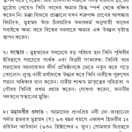
স্থাপন করে গেছেন। তাঁর প্রাণঘাতী শত্রুকে পর্যন্ত বারবার হাতের
মুঠোয় পেয়েও তিনি তাদের ক্ষমার স্নিগ্ধ স্পর্শ থেকে বঞ্চিত
করেন নি। মক্কা বিজয়ে প্রাক্কালে যখন শত্রুপক্ষ প্রাণের আশঙ্কায়
বিচলিত, মুহম্মদ তাঁর চিরাচরিত স্বভাবধর্ম অনুযায়ী তাদের
সবাইকে ক্ষমা করে বিশ্বের দরবারে ক্ষমার এক উজ্জ্বল দৃষ্টান্ত
স্থাপন করেন।
৭। সংস্কার :
মুহম্মদের সবচেয়ে বড় পরিচয় হল তিনি পৃথিবীর
ইতিহাসে সবচেয়ে সার্থক এবং বিপ্লবী সংস্কারক। তিনিই তার
সমাজের অচলায়তন জীর্ণ প্রতিষ্ঠানকে ভেঙে নতুন করে গড়ে
তোলেন। লুপ্ত নারী মর্যাদাকে উদ্ধার করে তিনি নারীকে পুরুষের
সমান অধিকার দান করেন। নারীর শাশ্বত মাতৃত্বের পবিত্রতা ও
গৌরব তিনিই প্রথম প্রচার করেন। ঘোষণা করেন, জননীর
পদতলে সন্তানের মুক্তি।
৮। মহানবীর ওফাত :
আমাদের প্রাণপ্রিয় নবী দো-জাহানের
সর্দার হজরত মুহম্মদ (স) ৬৩ বছর বয়সে একাদশ হিজরীর ১২
রবিউল আউয়াল (৬৩২ খ্রিস্টাব্দের ৮ জুন) সোমবার দ্বিপ্রহরে