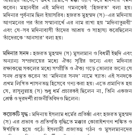
আল্লাহর আদেশে ৬২২ খ্রিস্টাব্দে মক্কা ত্যাগ করে মদিনায় গমন
করেন। মহানবীর এই মদিনা গমনকেই ‘হিজরত’ বলা হয়।
মদিনার পূর্বনাম ছিল ইয়াসরিব। হজরত মুহম্মদ (স)-এর মদিনায়
আগমনের পর তাঁর সম্মানার্থে এর নাম রাখা হয় ’মদিনাতুন্নবী’
এবং যে-সব মদিনাবাসী তাঁদের আশ্রয় ও সাহায্য করেছিলেন
তাঁদেরকে ‘আনসার’ বলা হয়।
মদিনার সনদ :
হজরত মুহম্মদ (স) মুসলমান ও বিধর্মী ইহুদি এবং
অন্যান্য সম্প্রদায়ের মধ্যে ঐক্য সৃষ্টির জন্যে এবং মদিনার
রক্ষাকল্পে সকলের মধ্যে সম্প্রীতি ও ঐক্য গড়ে তোলার জন্যে যে
সনদ প্রস্তুত করেন তা ‘মদিনার সনদ’ নামে খ্যাত। এই সনদকে
প্রথম লিখিত শাসনতন্ত্র হিসেবে গণ্য করা হয়। এতে প্রমাণিত হয়
যে, রাসূলুল্লাহ (স) শুধু ধর্ম প্রচারকই ছিলেন না, তিনি একজন
শ্রেষ্ঠ ও দূরদর্শী রাজনীতিবিদও ছিলেন।
কয়েকটি যুদ্ধ :
মদিনায় ইসলাম ধর্মের প্রতিষ্ঠা এবং হজরত মুহম্মদ
(স) এর প্রভাব ও প্রতিপত্তি বৃদ্ধিতে মক্কার কোরাইশগণ শঙ্কিত ও
ঈর্ষান্বিত হয়ে ওঠে। ইসলামী প্রজাতন্ত্র গঠন ও মুসলমানদের