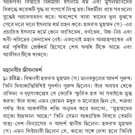
আধিপত্য বিস্তারে বিধর্মীরা ইসলাম ধর্ম এবং মুসলমানদের
বিরুদ্ধে কয়েকটি যুদ্ধ বা সংঘর্ষে লিপ্ত হয়। বিধর্মীরা প্রায় সবগুলো
যুদ্ধেই পরাজয়বরণ করে। অবশেষে তারা তাদের ভুল বুঝতে
পেরে দলে দলে ইসলাম ধর্ম গ্রহণ করে। হজরত মুহম্মদ (স)-এর
প্রচারিত ইসলাম ধর্মে কোন জাতিভেদ, বর্ণভেদ, উচ্চ-নিচ এবং
ধনী-দরিদ্রের ভেদাভেদ নেই। এজন্যেই মহান আল্লাহপাকের এই
ধর্ম পৃথিবীর শ্রেষ্ঠধর্ম হিসেবে শেষ অবধি টিকে আছে এবং
আজীবন টিকে থাকবে।
মহানবীর জীবনাদর্শ
১। চরিত্র :
বিশ্বনবী হজরত মুহম্মদ (স) মানবকুলের আদর্শ পুরুষ।
তিনি দিব্যকান্তিবিষিষ্ট সুদর্শন পুরুষ ছিলেন। তাঁর অবয়ব থেকে
প্রতিভা ও দৃঢ়সংকল্পের যে জ্যোতি স্ফুরিত হত তা সবাইকে মুগ্ধ
করত। তাঁর বাক্য এমন কোমল মধুর ও মনোহর ছিল যে, শত্রুরা
পর্যন্ত তাঁর আকর্ষণীয় শক্তি অনুভব করে বলতো, “মুহম্মদের
বাক্যে ইন্দ্রজাল আছে।” তিনি যেমন আধ্যাত্মিক বিষয়ে তেমনি
বাহ্য-বেশ-বিন্যাসের ও আদর্শ স্থানীয় ছিলেন। হজরত মুহম্মদ
(স) এমন শিষ্টাচারী ছিলেন যে, কারো সঙ্গে দেখা হলে তিনিই