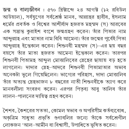
জন্ম ও বাল্যজীবন :
৫৭০ খ্রিস্টাব্দে ২৪ আগস্ট (১২ রবিউল
আউয়াল), সর্বযুগের সর্বশ্রেষ্ঠ মানব, আল্লাহর হাবীব, ইসলাম
ধর্মের প্রবর্তক ও বিশ্বের আশীর্বাদ হজরত মহম্মদ (স) আরবের
এক সম্ভ্রান্ত কুরাইশ বংশে জন্মগ্রহণ করেন। তাঁর পিতার নাম
আব্দুল্লাহ এবং মাতার নাম বিবি আমেনা। তাঁর জন্মের পূর্বেই পিতা
আব্দুল্লাহ ইন্তেকাল করেন। শিশুনবী মহম্মদ (স)-এর ছয় বছর
বয়সে তাঁর মাতা হজরত আমেনা ইন্তেকাল করেন। তারপর
শিশুনবী পিতামহ আব্দুল মোত্তালিবের স্নেহের ছায়ায় বড় হতে
লাগলেন। দাদার স্নেহ-আদরে শিশুনবী পিতামাতার অভাব
অনেকটা ভুলে গিয়েছিলেন। ভাগ্যের পরিহাস, দাদা মোত্তালিব
তাঁর অত্যন্ত স্নেহভাজন ৮ বছরের নাতী শিশুনবীকে ত্যাগ করে
মানবলীলা সংবরণ করেন। এরপর পিতৃব্য আবু তালিব তাঁর
লালন-পালনের দায়িত্ব গ্রহণ করেন।
শৈশব, কৈশরের সততা, কোমল স্বভাব ও অপরিসীম কর্তব্যবোধ,
অকৃত্রিম সাধুতা প্রভৃতি গুণাবলির জন্যে তাঁকে সর্বশ্রেণীল
লোকজন ‘আল-আমীন বা বিশ্বাসী, উপাধিতে ভূষিত করেন।