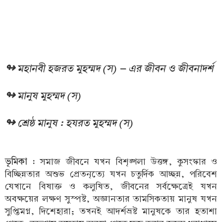
↬ মহানবী হজরত মুহম্মদ (স) – এর জীবন ও জীবনাদর্শ
↬ মানুষ মুহম্মদ (স)
↬ শ্রেষ্ঠ মানুষ : হযরত মুহম্মদ (স)
ভূমিকা :
সমাজ জীবনে যখন বিশৃঙ্খলা উত্তঙ্গ, কুসংস্কার ও
বিচ্ছিন্নতার অশুভ প্রেতনৃত্যে যখন চতুর্দিক আচ্ছন্ন, পরিবেশ
যেখানে বিষাক্ত ও কলুষিত, জীবনের সর্বক্ষেত্রেই যখন
অবক্ষয়ের লক্ষণ সুস্পষ্ট, অজ্ঞানতার তামসিকতায় মানুষ যখন
সুপ্তিমগ্ন, দিশেহারা; তখনই আদর্শভ্রষ্ট মানুষকে তার হতাশা