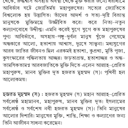
থেকে, রুদ্ধশ্বাস অসহায় অবস্থা থেকে মুক্ত করার জন্যে ধরাধামে
আবির্ভাব ঘটে জ্যোতির্ময় মহাপুরুষের। সত্যের জ্যোতিতে
বিশ্বলোক হয় উদ্ভাসিত। তাঁদের আদর্শ ও সত্য-দৃষ্টি বিভ্রান্ত
মানুষকে মুক্তিমন্ত্রে উজ্জীবিত করে। করে নিত্য-নতুন
কল্যাণবোধে উদ্দীপ্ত। এমনি করেই যুগে যুগে কত মহাপুরুষের
পুণ্য আবির্ভাবে, অসহায়-পঙ্গু-দুর্বল মানুষ খুঁজে পেয়েছে
অন্ধকারে আলো, হতাশায় আশ্বাস, দুঃখে সান্ত্বনা। মধ্যযুগের
আরব জাতির জীবনও ছিল এরকমই হতাশা, কুপ্রথা, মূর্তি পূজা,
কুসংস্কারের পঙ্কিলতায় আচ্ছন্ন। জড়তাগ্রস্ত, হতাশাচ্ছন্ন ও অন্ধ-
তামসিকতামগ্ন আরবজাতিকে মুক্তি দিতে এলেন আল্লাহ-প্রেরিত
মহাপুরুষ, মানব মুক্তির দূত হজরত মুহম্মদ (স)। পৃথিবী হল
আলোকময়।
হজরত মুহম্মদ (স) :
হজরত মুহম্মদ (স) মহান আল্লাহ-প্রেরিত
সর্বশ্রেষ্ঠ মহামানব, মহাপুরুষ, মানব মুক্তির দূত। ইসলামের
সর্বশ্রেষ্ঠ ও সর্বশেষ নবী হজরত মুহম্মদ (স)। তিনি মানুষের
আলোর দিশারি। মানুষের মুক্তি, শান্তি, শিক্ষা ও কল্যাণের জন্য
তিনি আজীবন সাধনা করেছেন।