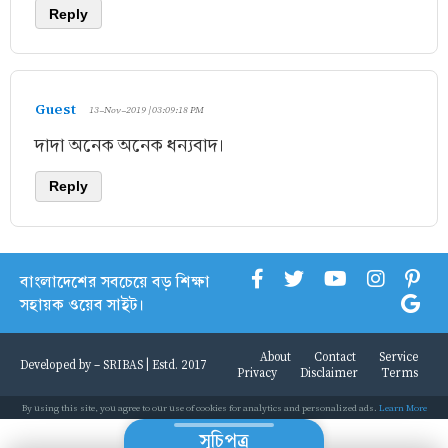
Reply
Guest
13-Nov-2019 | 03:09:18 PM
দাদা অনেক অনেক ধন্যবাদ।
Reply
বাংলাদেশের সবচেয়ে বড় শিক্ষা
সহায়ক ওয়েব সাইট।
About
Contact
Service
Developed by -
SRIBAS
| Estd. 2017
Privacy
Disclaimer
Terms
By using this site, you agree to our use of cookies for analytics and personalized ads.
Learn More
সূচিপত্র