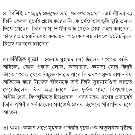
৪। বৈশিষ্ট্য :
মানুষ মানুষের ভাই, পরস্পর সমান”
“
-এই নীতিবাক্য
তিনি কেবল মুখেই প্রচার করেন নি, কার্যেও তার ভুরি ভুরি প্রমাণ
দিয়ে গেছেন। তিনি দাস-দাসীর কাছ থেকে সেবা গ্রহণ করতেন,
তাদেরও তেমনি সেবা করতেন। অনেক সময় দাসকে উটে চড়িয়ে
নিজে পদব্রজে চলতেন।
৫। চরিত্রিক দৃঢ়তা :
হজরত মুহম্মদ (স) ছিলেন সংকল্পে অটল,
অবিচল; কোন প্রকার লোভ, অত্যাচার, ক্ষমতা-মোহ কিছুই
তাঁকে সংকল্প থেকে বিচ্যুত করতে পারে নি এবং সমুদয় বাধা-বিঘ্ন
অতিক্রম করে নিজের জীবনকে তাই তিনি সুষমামণ্ডিত করতে
পেরেছিলেন। তাঁর অন্তঃকরণে ছিল দুর্জয় সাহস বিপৎপাতে
অসীম ধৈর্য, বিপন্মুক্তিতে চিত্তপ্রসাদ -এসব মহৎ গুণের প্রভাবেই
তিনি পৃথিবীর সর্বকালের সর্বশ্রেষ্ঠ মানব হিসেবে পরিগণিত হয়ে
আছেন।
৬। ক্ষমা :
ক্ষমার প্রশ্নে মুহম্মদ পৃথিবীর বুকে এক অতুলনীয় দৃষ্টান্ত