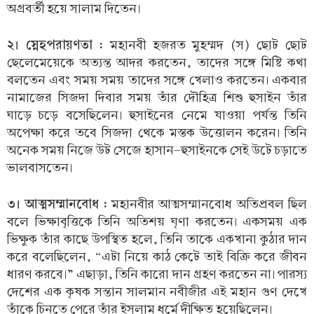
অগ্রবর্তী হয়ে সালাম দিতেন।
২। স্নেহপরায়ণতা :
মহানবী হজরত মুহম্মদ (স) ছোট ছোট
ছেলেমেয়েকে অত্যন্ত আদর করতেন, তাদের সঙ্গে মিষ্টি কথা
বলতেন এবং সময় সময় তাদের সঙ্গে খেলাও করতেন। একবার
নামাজের সিজদা দিবার সময় তাঁর দৌহিত্র শিশু হুসাইন তাঁর
ঘাড়ে চড়ে বসেছিলেন। হুসাইনের নেমে যাওয়া পর্যন্ত তিনি
অপেক্ষা করে তবে সিজদা থেকে মস্তক উত্তোলন করেন। তিনি
অনেক সময় নিজে উট সেজে হাসান-হুসাইনকে সেই উটে চড়াতে
ভালবাসতেন।
৩। আত্মসম্মানবোধ :
মহানবীর আত্মসম্মানবোধ অতিপ্রবল ছিল
বলে ভিক্ষাবৃত্তিকে তিনি অতিশয় ঘৃণা করতেন। একসময় এক
ভিক্ষুক তাঁর কাছে উপস্থিত হলে, তিনি তাকে একখানা কুঠার দান
করে বলেছিলেন, “এটা নিয়ে কাঠ কেটে তাই বিক্রি করে জীবন
ধারণ করবে।” এছাড়া, তিনি কারো দান গ্রহণ করতেন না। পারস্য
দেশের এক কৃষক সন্তান সালমান নবীজীর এই মহান গুণ দেখে
তাঁকে চিনতে পেরে তাঁর ইসলাম ধর্মে দীক্ষিত হয়েছিলেন।