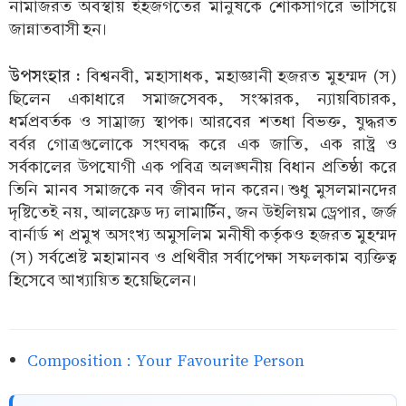
নামাজরত অবস্থায় ইহজগতের মানুষকে শোকসাগরে ভাসিয়ে
জান্নাতবাসী হন।
উপসংহার :
বিশ্বনবী, মহাসাধক, মহাজ্ঞানী হজরত মুহম্মদ (স)
ছিলেন একাধারে সমাজসেবক, সংস্কারক, ন্যায়বিচারক,
ধর্মপ্রবর্তক ও সাম্রাজ্য স্থাপক। আরবের শতধা বিভক্ত, যুদ্ধরত
বর্বর গোত্রগুলোকে সংঘবদ্ধ করে এক জাতি, এক রাষ্ট্র ও
সর্বকালের উপযোগী এক পবিত্র অলঙ্ঘনীয় বিধান প্রতিষ্ঠা করে
তিনি মানব সমাজকে নব জীবন দান করেন। শুধু মুসলমানদের
দৃষ্টিতেই নয়, আলফ্রেড দ্য লামার্টিন, জন উইলিয়ম ড্রেপার, জর্জ
বার্নার্ড শ প্রমুখ অসংখ্য অমুসলিম মনীষী কর্তৃকও হজরত মুহম্মদ
(স) সর্বশ্রেষ্ট মহামানব ও প্রথিবীর সর্বাপেক্ষা সফলকাম ব্যক্তিত্ব
হিসেবে আখ্যায়িত হয়েছিলেন।
Composition : Your Favourite Person