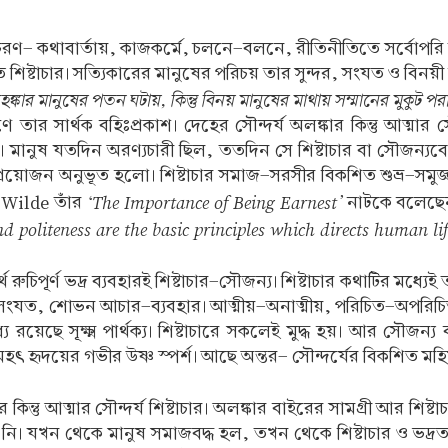
আচরণ- কথাবার্তায়, কাজকর্মে, চলনে-বলনে, রীতিনীতিতে সর্বোপরি 
 শিষ্টাচার। সত্যিকারের মানুষের পরিচয় তার সুন্দর, সংযত ও বিন
ঙ্কার মানুষের পতন ঘটায়, কিন্তু বিনয় মানুষের মাথায় সম্মানের মুকুট পর
র সার্থক বহিঃপ্রকাশ। দেহের সৌন্দর্য অলঙ্কার কিন্তু আত্মার সৌন্
। মানুষ যতদিন অরণ্যচারী ছিল, ততদিন সে শিষ্টাচার বা সৌজন্য
রয়োজন অনুভূত হলো। শিষ্টাচার সমাজ-সরসীর বিকশিত শুভ্র-সমুজ্জ
‘The Importance of Being Earnest’
Wilde তাঁর
নাটকে বলেছে
d politeness are the basic principles which directs human li
ুচিপূর্ণ ভদ্র ব্যবহারই শিষ্টাচার-সৌজন্য। শিষ্টাচার কথাটির মধ্যেই ত
সংযত, শোভন আচার-ব্যবহার। আত্মীয়-অনাত্মীয়, পরিচিত-অপরিচিত সকলে
রয়েছে সূক্ষ্ম পার্থক্য। শিষ্টাচারে সকলেই মুদ্ধ হয়। আর সৌজন্
হৎ হৃদয়ের গভীর উষ্ণ স্পর্শ। আছে অন্তর- সৌন্দর্যের বিকশিত মহি
র কিন্তু আত্মার সৌন্দর্য শিষ্টাচার। অলঙ্কার বাইরের সামগ্রী আর শি
নি। যখন থেকে মানুষ সমাজবদ্ধ হল, তখন থেকে শিষ্টাচার ও ভদ্রত