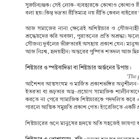
সুরুচিব্যঞ্জক। সেই লোক-ব্যবহারকে কোথাও কোথাও রীত
বলা হয়। কিন্তু ভদ্রতা রীতিমাত্র নয় রীতি কেবল বাইরের 
আজ সমাজের নানা ক্ষেত্রেই অশিষ্টাচার ও সৌজন্যহীনত
শ্রদ্ধেয়দের করি অবজ্ঞা, পুরাতনের প্রতি অশ্রদ্ধা। ফল
সৌজন্য দুর্বলের ভীরুতারই অসহায় প্রকাশ যেন। মানু
আজ নিঃশ্ব, হৃদয়হীন। অন্তরের পুষ্পিত শতদল আজ ছিন্নভ
শিষ্টাচার ও স্পষ্টবাদিতা বা শিষ্টাচার অর্জনের উপায় :
‘The 
আশৈশব আত্মসংযম ও মার্জিত প্রকাশভঙ্গির অনুশীলন-ফল
ইতরতা বা রূঢ়তার অস্ত্র-প্রয়োগ সামাজিক শালীনত
করতে না পেরে সামাজিক শিষ্টাচারকে পদদলিত করে এ
পারলে আত্মিক সমুন্নতি প্রকাশ পেত। ইংরেজিতে একটি 
শিষ্টাচারের গুণে মানুষের হৃদয়ে অতি সহজেই জায়গা 