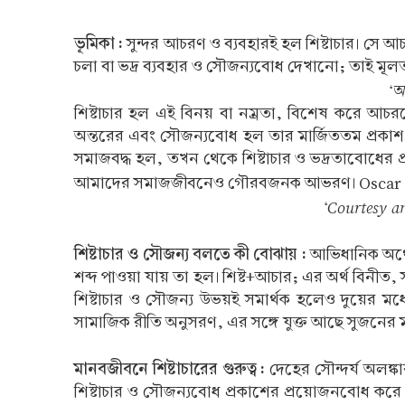
ভূমিকা :
সুন্দর আচরণ ও ব্যবহারই হল শিষ্টাচার। সে 
চলা বা ভদ্র ব্যবহার ও সৌজন্যবোধ দেখানো; তাই মূলত
‘অহ
শিষ্টাচার হল এই বিনয় বা নম্রতা, বিশেষ করে আচরণে তা
অন্তরের এবং সৌজন্যবোধ হল তার মার্জিততম প্রকাশ
সমাজবদ্ধ হল, তখন থেকে শিষ্টাচার ও ভদ্রতাবোধের প্
আমাদের সমাজজীবনেও গৌরবজনক আভরণ। Oscar 
‘Courtesy an
শিষ্টাচার ও সৌজন্য বলতে কী বোঝায় :
আভিধানিক অর্থে র
শব্দ পাওয়া যায় তা হল। শিষ্ট+আচার; এর অর্থ বিনীত, 
শিষ্টাচার ও সৌজন্য উভয়ই সমার্থক হলেও দুয়ের মধ্যে 
সামাজিক রীতি অনুসরণ, এর সঙ্গে যুক্ত আছে সুজনের ম
মানবজীবনে শিষ্টাচারের গুরুত্ব :
দেহের সৌন্দর্য অলঙ্কা
শিষ্টাচার ও সৌজন্যবোধ প্রকাশের প্রয়োজনবোধ করে 