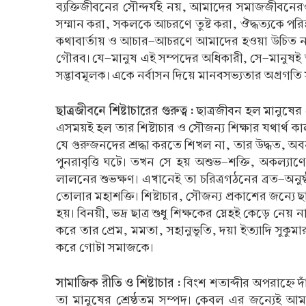
ব্যক্তিজীবনের সৌন্দর্যই নয়, আমাদের সমাজজীবনের
সম্মান করা, সকলকে আচরণে তুষ্ট করা, ঔদ্ধত্যকে পরিহ
কথাবার্তায় ও আচার-আচরণে আমাদের হওয়া উচিত নম্র ও
গৌরব। যে-মানুষ এই সম্পদের অধিকারী, সে-মানুষই 
সদ্ভাবমূলক। একে নর্বাসন দিয়ে মানবসভ্যতার অগ্রগতি স
ছাত্রজীবনে শিষ্টাচারের গুরুত্ব :
ছাত্রজীবন হল মানুষের প
এসময়ই হল তার শিষ্টাচার ও সৌজন্য শিক্ষার যথার্থ কাল
যে গুরুজনদের শ্রদ্ধা করতে শিখল না, তার উদ্ধত, অবন
পুনরাবৃত্তি ঘটে। তখন সে হয় অশুভ-শক্তি, অকল্যাণের
লালনের শুভক্ষণ। এখানেই তা চরিত্রগঠনের ব্রত-অনুষ্ঠ
তোলার মহাশক্তি। শিষ্টাচার, সৌজন্য প্রকাশের জন্যে 
হয়। বিনয়ী, ভদ্র ছাত্র শুধু শিক্ষকের স্নেহই কেড়ে নেয় ন
করে তার প্রেম, মমতা, সহানুভূতি, দয়া ইত্যাদি সুকুমা
করে গোটা সমাজকে।
সামাজিক রীতি ও শিষ্টাচার :
বিংশ শতাব্দীর অপরাহ্নে
তা মানুষের শ্রেষ্ঠতম সম্পদ। কেবল এর জন্যেই আম