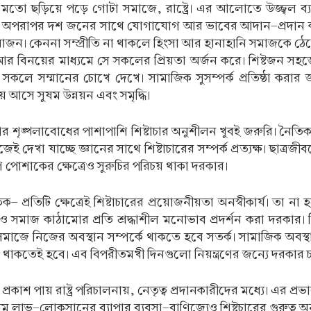
যার মতো ছড়িয়ে পড়ে গোটা সমাজে, রাষ্ট্রে। এর আলোতে উজ্জ্বল ব্
ের অপরাপর দশ জনের সাথে যোগাযোগ আর ভাবের আদান-প্রদান
রয়োজন। কেননা সম্প্রীতি না থাকলে হিংসা আর হানাহানি সমাজকে ঠেল
জন্যে আর বিনয়ের মাধ্যমে সে সকলের প্রিয়তা অর্জন করে। শিষ্টজন স
 সকলে সম্মানের চোখে দেখে। সামাজিক সুসম্পর্ক প্রতিষ্ঠা করার
য়ে আসে সুষম উন্নয়ন এবং সমৃদ্ধি।
আর শৃঙ্খলাবোধের পাশাপাশি শিষ্টাচার অনুশীলন খুবই জরুরি। নৈতিক 
েখা যাচ্ছে জ্ঞানের সাথে শিষ্টাচারের সম্পর্ক প্রত্যক্ষ। ছাত্রজীব
পোশাকের ক্ষেত্রেও সুরুচির পরিচয় থাকা দরকার।
প্রতিটি ক্ষেত্রেই শিষ্টাচারের প্রয়োজনীয়তা অনস্বীকার্য। তা না
্থা ও সমাজ কাঠামোর প্রতি শ্রদ্ধাশীল মনোভাব প্রদর্শন করা দরকার
াজে নিজের অবস্থান সম্পর্কে থাকতে হবে সতর্ক। সামাজিক অবস্থান 
া থাকতেই হবে। এব বিপরীতমখী দিনগুলো নিয়ন্ত্রণের জন্যে দরকার চার
 প্রকাশ পায় রাষ্ট্র পরিচালনায়, নেতৃত্ব প্রদানকারীদের মধ্যে। এর প্
 চরম লাভ-লোকসানের ব্যাপার ব্যবসা-বাণিজ্যেও শিষ্টচারের গুরুত্ব অনস