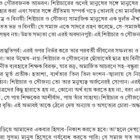
ও গৌরবজনক আভরণ। শিষ্টাচারের গুণেই মানুষের সঙ্গে মানুষের 
ার করা এবং সবার সঙ্গে প্রীতিময় সম্পর্ক গড়ে তোলাই তো মানবিক বৈ
 বিনয়ী। শিষ্টাচার ও সৌজন্য সামাজিক মানুষের এক দুর্লভ ঐশ্বর্
তত ভদ্র ও বিনয়ী। যে সমাজ একে সাদরে গ্রহণ করেছে, সে-সমাজই
ম্ভব নয়। উন্নত সভ্যতা তো এরই অবদানপুষ্ট। এই শিষ্টাচার ও সৌজন্য
্রস্তুতিপর্ব। এরই ওপর নির্ভর করে তার পরবর্তী জীবনের সফলতা ও ব
। তার উন্মেষ-লগ্ন। শিষ্টাচার ও সৌজন্যের ছোঁয়াতেই ছাত্র হয় বিনী
ীত ব্যবহারে শিক্ষক বিরক্ত, যার রূঢ়, অমার্জিত আচরণে সহ-বন্ধু
 মূর্ত প্রতীক। হতাশা, ব্যর্থতার তিল তিল দংশন-জ্বালায় সে নি
ান। শিষ্টাচার ও সৌজন্য তো তার মনুষ্যত্ব অর্জনেরই সোপান। এর
ছাত্রদের কিছু হারাতে হয় না, কোনো অর্থ ব্যয় করতে হয় না, বরং এ
া, সে পায় শিক্ষকের আশীর্বাদ, পায় তাঁর সাহায্য। শিষ্টাচার ও সৌজন্
র বৃত্তি। এই অভাবই তাকে ঠেলে দেয় অন্যায় ও অসত্যের চোরা-অন্ধকারে
 দাঁড়িয়ে আমাদের একবার হিসাব-নিকাশ করতে হবে। তা’হলে দেখতে
রা সুসভ্য মানুষ হিসেবে গর্ববোধ করতে পারি। যে সমাজ যত সভ