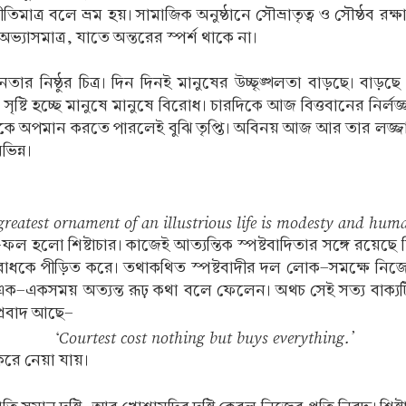
িমাত্র বলে ভ্রম হয়। সামাজিক অনুষ্ঠানে সৌভ্রাতৃত্ব ও সৌষ্ঠব
অভ্যাসমাত্র, যাতে অন্তরের স্পর্শ থাকে না।
ার নিষ্ঠুর চিত্র। দিন দিনই মানুষের উচ্ছৃঙ্খলতা বাড়ছে। বাড়ছে
ে সৃষ্টি হচ্ছে মানুষে মানুষে বিরোধ। চারদিকে আজ বিত্তবানের নির্লজ
ষকে অপমান করতে পারলেই বুঝি তৃপ্তি। অবিনয় আজ আর তার লজ্জা ন
িন্ন।
greatest ornament of an illustrious life is modesty and huma
 হলো শিষ্টাচার। কাজেই আত্যন্তিক স্পষ্টবাদিতার সঙ্গে রয়েছে 
াবোধকে পীড়িত করে। তথাকথিত স্পষ্টবাদীর দল লোক-সমক্ষে নি
ক-একসময় অত্যন্ত রূঢ় কথা বলে ফেলেন। অথচ সেই সত্য বাক্যটিকে
প্রবাদ আছে-
‘Courtest cost nothing but buys everything.’
করে নেয়া যায়।