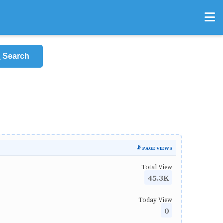
Search
📡 PAGE VIEWS
Total View
45.3K
Today View
0