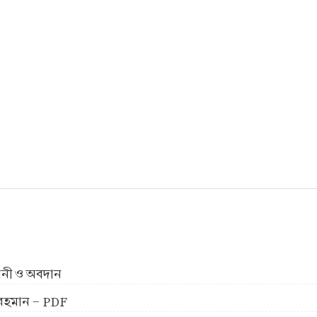
ীবনী ও অবদান
ুর রহমান - PDF