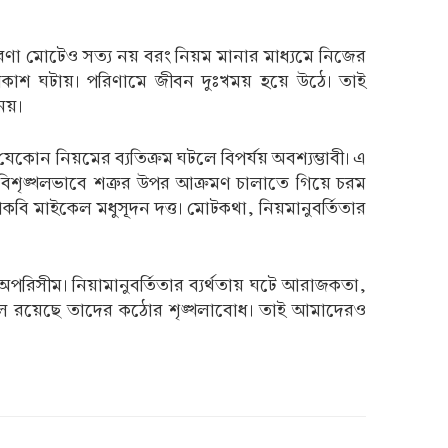
এ ধারণা মোটেও সত্য নয় বরং নিয়ম মানার মাধ্যমে নিজের
ার বিকাশ ঘটায়। পরিণামে জীবন দুঃখময় হয়ে উঠে। তাই
 নয়।
েকোন নিয়মের ব্যতিক্রম ঘটলে বিপর্যয় অবশ্যম্ভাবী। এ
’ বিশৃঙ্খলভাবে শত্রুর উপর আক্রমণ চালাতে গিয়ে চরম
হাকবি মাইকেল মধুসূদন দত্ত। মোটকথা, নিয়মানুবর্তিতার
্ব অপরিসীম। নিয়ামানুবর্তিতার ব্যর্থতায় ঘটে আরাজকতা,
দি মূলে রয়েছে তাদের কঠোর শৃঙ্খলাবোধ। তাই আমাদেরও