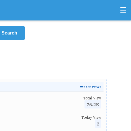
Search
💤 PAGE VIEWS
Total View
76.2K
Today View
2