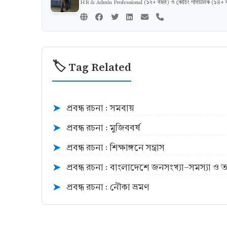
HR & Admin Professional (১২+ বছর) ও কোচিং পরিচালক (১৪+ বছর)
🏷️ Tag Related
প্রবন্ধ রচনা : সমবায়
➤
প্রবন্ধ রচনা : মুজিববর্ষ
➤
প্রবন্ধ রচনা : শিক্ষাঙ্গনে সন্ত্রাস
➤
প্রবন্ধ রচনা : বাংলাদেশে জনসংখ্যা-সমস্যা ও ত
➤
প্রবন্ধ রচনা : নৌকা ভ্রমণ
➤