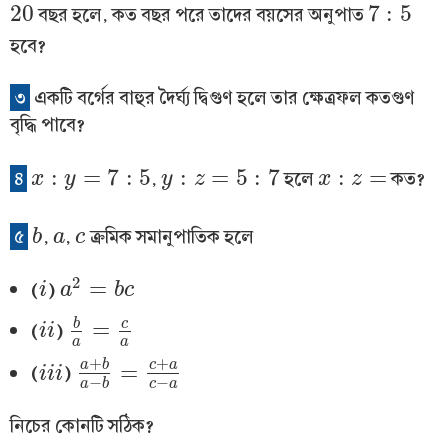
20
7
:
5
বছর হলে, কত বছর পরে তাদের বয়সের অনুপাত
20
7
:
5
হবে?
৩
একটি বর্গের বাহুর দৈর্ঘ্য দ্বিগুণ হলে তার ক্ষেত্রফল কতগুণ
বৃদ্ধি পাবে?
:
=
7
:
5
:
=
5
:
7
:
=
৪
,
হলে
কত?
x
x
:
y
=
7
y
:
5
y
y
:
z
=
z
5
:
7
x
x
:
z
=
z
৫
,
,
ক্রমিক সমানুপাতিক হলে
b
b
a
a
c
c
2
=
(
)
i
i
a
a
2
=
b
c
b
c
b
c
=
(
)
i
i
i
i
b
a
=
c
a
a
a
+
+
a
b
c
a
=
(
)
i
i
i
i
i
i
a
+
b
a
−
b
=
c
+
a
c
−
a
−
−
c
a
a
b
নিচের কোনটি সঠিক?