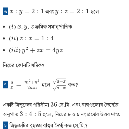
:
=
2
:
1
:
=
2
:
1
৬
এবং
হলে
x
x
:
y
=
2
y
:
1
y
y
:
z
=
z
2
:
1
(
)
,
,
ক্রমিক সমানুপাতিক
i
i
x
x
y
y
z
z
:
=
1
:
4
(
)
i
i
i
i
z
z
:
x
=
x
1
:
4
2
+
=
4
(
)
i
i
i
i
i
i
y
y
2
+
z
x
=
z
4
x
y
z
y
z
নিচের কোনটি সঠিক?
+
2
2
√
+
a
x
m
n
a
=
৭
হলে
কত?
a
x
=
m
2
+
n
2
2
m
n
a
+
x
a
−
x
2
−
√
x
m
n
a
x
36
একটি ত্রিভুজের পরিসীমা
সে.মি. এবং বাহুগুলোর দৈর্ঘ্যের
36
3
:
4
:
5
অনুপাত
হলে, নিচের ৮ ও ৯ নং প্রশ্নের উত্তর দাও:
3
:
4
:
5
৮
ত্রিভুজটির বৃহত্তম বাহুর দৈর্ঘ্য কত সে.মি.?