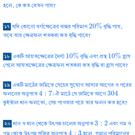
হলে, কে কত বেতন পায়?
20
%
১৭
যদি কোনো বর্গক্ষেত্রের বাহুর পরিমাণ
বৃদ্ধি পায়,
20
%
তবে তার ক্ষেত্রফল শতকরা কত বৃদ্ধি পাবে?
10
%
10
%
১৮
একটি আয়তক্ষেত্রের দৈর্ঘ্য
বৃদ্ধি এবং প্রস্থ
হ্রাস
10
%
10
%
পেলে আয়তক্ষেত্রের ক্ষেত্রফল শতকরা কত বৃদ্ধি বা হ্রাস পাবে?
১৯
একটি মাঠের জমিতে সেচের সুযোগ আসার আগের ও পরের
4
:
7
304
ফলনের অনুপাত
। ঐ মাঠে যে জমিতে আগে
4
:
7
304
কুইন্টাল ধান ফলতো, সেচ পাওয়ার পরে তার ফলন কত হবে?
3
:
2
২০
ধান ও ধান থেকে উৎপন্ন চালের অনুপাত
এবং গম ও
3
:
2
4
:
3
গম থেকে উৎপন্ন সুজির অনুপাত
হলে, সমান পরিমাণের
4
:
3