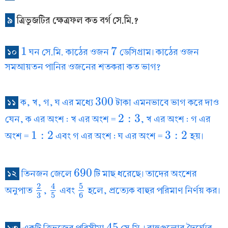
৯
ত্রিভুজটির ক্ষেত্রফল কত বর্গ সে.মি.?
1
7
১০
ঘন সে.মি. কাঠের ওজন
ডেসিগ্রাম। কাঠের ওজন
1
7
সমআয়তন পানির ওজনের শতকরা কত ভাগ?
300
১১
ক, খ, গ, ঘ এর মধ্যে
টাকা এমনভাবে ভাগ করে দাও
300
2
:
3
যেন, ক এর অংশ : খ এর অংশ =
, খ এর অংশ : গ এর
2
:
3
1
:
2
3
:
2
অংশ =
এবং গ এর অংশ : ঘ এর অংশ =
হয়।
1
:
2
3
:
2
690
১২
তিনজন জেলে
টি মাছ ধরেছে। তাদের অংশের
690
5
2
4
অনুপাত
,
এবং
হলে, প্রত্যেক বাহুর পরিমাণ নির্ণয় কর।
2
3
4
5
5
6
3
5
6
45