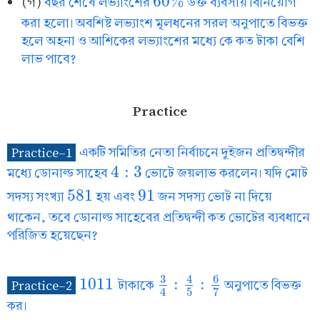
60
%
(গ)
বছর শেষে লভ্যাংশের
উক্ত ব্যবসায় বিনিয়োগ
60
%
করা হলো। অবশিষ্ট লভ্যাংশ মূলধনের সরল অনুপাতে বিভক্ত
হলে অহনা ও আশিকের লভ্যাংশের মধ্যে কে কত টাকা বেশি
লাভ পাবে?
Practice
Practice-1
একটি সমিতির নেতা নির্বাচনে দুইজন প্রতিদ্বন্দীর
4
:
3
মধ্যে ডোনাল্ড সাহেব
ভোটে জয়লাভ করলেন। যদি মোট
4
:
3
581
91
সদস্য সংখ্যা
হয় এবং
জন সদস্য ভোট না দিয়ে
581
91
থাকেন, তবে ডোনাল্ড সাহেবের প্রতিদ্বন্দী কত ভোটের ব্যবধানে
পরিজিত হয়েছেন?
3
6
4
1011
:
:
Practice-2
টাকাকে
অনুপাতে বিভক্ত
1011
3
4
:
4
5
:
6
7
5
7
4
কর।