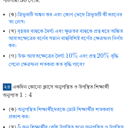
পরিসীমা
সে.মি.
30
(ক)
ত্রিভুজটি অঙ্কন কর এবং কোণ ভেদে ত্রিভুজটি কী ধরনের
তা লেখ।
(খ)
বৃহত্তর বাহুকে দৈর্ঘ্য এবং ক্ষুদ্রতর বাহুকে প্রস্থ ধরে অঙ্কিত
আয়তক্ষেত্রের বর্ণের সমান বাহুবিশিষ্ট বর্গের ক্ষেত্রফল নির্ণয়
কর।
10
%
20
%
(গ)
উক্ত আয়তক্ষেত্রের দৈর্ঘ্য
এবং প্রস্থ
বৃদ্ধি
10
%
20
%
পেলে ক্ষেত্রফল শতকরা কত বৃদ্ধি পাবে?
২৪
একদিন কোনো ক্লাসে অনুপস্থিত ও উপস্থিত শিক্ষার্থী
1
:
4
অনুপাত
1
:
4
(ক)
অনুপস্থিত শিক্ষার্থীদেরকে মোট শিক্ষার্থীর শতকরায়
প্রকাশ কর।
5
(খ)
জন শিক্ষার্থীর বেশি উপস্থিত হলে অনুপস্থিত ও উপস্থিত
5