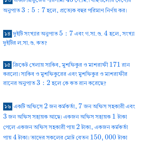
১৩
একটি ত্রিভুজের পরিসীমা
সে.মি.। বাহুগুলোর দৈর্ঘ্যের
45
3
:
5
:
7
অনুপাত
হলে, প্রত্যেক বহুর পরিমাণ নির্ণয় কর।
3
:
5
:
7
5
:
7
4
১৪
দুইটি সংখ্যার অনুপাত
এবং গ.সা.গু.
হলে, সংখ্যা
5
:
7
4
দুইটির ল.সা.গু. কত?
171
১৫
ক্রিকেট খেলায় সাকিব, মুশফিকুর ও মাশরাফী
রান
171
করলো। সাকিব ও মুশফিকুরের এবং মুশফিকুর ও মাশরাফীর
3
:
2
রানের অনুপাত
হলে কে কত রান করেছে?
3
:
2
2
7
১৬
একটি অফিসে
জন কর্মকর্তা,
জন অফিস সহকারী এবং
2
7
3
1
জন অফিস সহায়ক আছে। একজন অফিস সহায়ক
টাকা
3
1
2
পেলে একজন অফিস সহকারী পায়
টাকা, একজন কর্মকর্তা
2
4
150
,
000
পায়
টাকা। তাদের সকলের মোট বেতন
টাকা
4
150
,
000