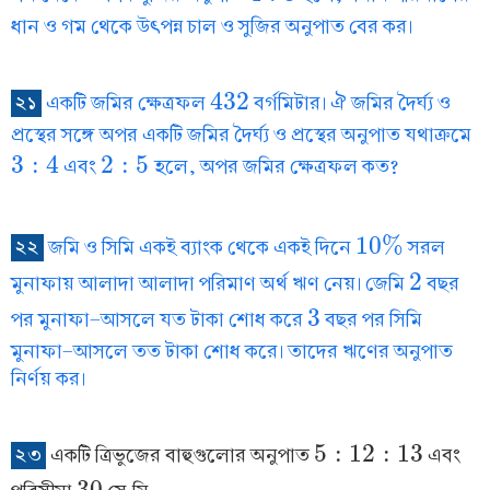
ধান ও গম থেকে উৎপন্ন চাল ও সুজির অনুপাত বের কর।
432
২১
একটি জমির ক্ষেত্রফল
বর্গমিটার। ঐ জমির দৈর্ঘ্য ও
432
প্রস্থের সঙ্গে অপর একটি জমির দৈর্ঘ্য ও প্রস্থের অনুপাত যথাক্রমে
3
:
4
2
:
5
এবং
হলে, অপর জমির ক্ষেত্রফল কত?
3
:
4
2
:
5
10
%
২২
জমি ও সিমি একই ব্যাংক থেকে একই দিনে
সরল
10
%
2
মুনাফায় আলাদা আলাদা পরিমাণ অর্থ ঋণ নেয়। জেমি
বছর
2
3
পর মুনাফা-আসলে যত টাকা শোধ করে
বছর পর সিমি
3
মুনাফা-আসলে তত টাকা শোধ করে। তাদের ঋণের অনুপাত
নির্ণয় কর।
5
:
12
:
13
২৩
একটি ত্রিভুজের বাহুগুলোর অনুপাত
এবং
5
:
12
:
13
30