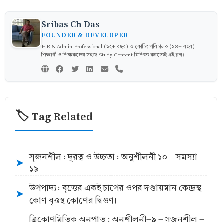
Sribas Ch Das
FOUNDER & DEVELOPER
HR & Admin Professional (১২+ বছর) ও কোচিং পরিচালক (১৪+ বছর)।
শিক্ষার্থী ও শিক্ষকদের সহজ Study Content নিশ্চিত করতেই এই ব্লগ।
🏷️ Tag Related
সৃজনশীল : দূরত্ব ও উচ্চতা : অনুশীলনী ১০ - সমস্যা
➤
১৯
উপপাদ্য : বৃত্তের একই চাপের ওপর দণ্ডায়মান কেন্দ্রস্থ
➤
কোণ বৃত্তস্থ কোণের দ্বিগুণ।
ত্রিকোণমিতিক অনুপাত : অনুশীলনী-৯ - সৃজনশীল -