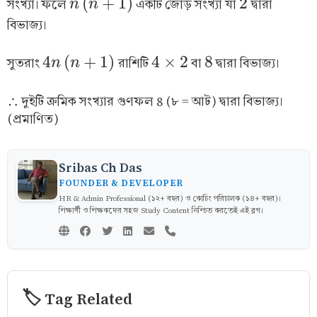
(
+
1
)
2
সংখ্যা। ফলে
একটি জোড় সংখ্যা যা
দ্বারা
n
n
(
n
n
+
1
)
2
বিভাজ্য।
4
(
+
1
)
4
×
2
8
সুতরাং
রাশিটি
বা
দ্বারা বিভাজ্য।
4
n
n
(
n
n
+
1
)
4
×
2
8
∴ দুইটি ক্রমিক সংখ্যার গুণফল 8 (৮ = আট) দ্বারা বিভাজ্য।
(প্রমাণিত)
Sribas Ch Das
FOUNDER & DEVELOPER
HR & Admin Professional (১২+ বছর) ও কোচিং পরিচালক (১৪+ বছর)।
শিক্ষার্থী ও শিক্ষকদের সহজ Study Content নিশ্চিত করতেই এই ব্লগ।
🏷️ Tag Related