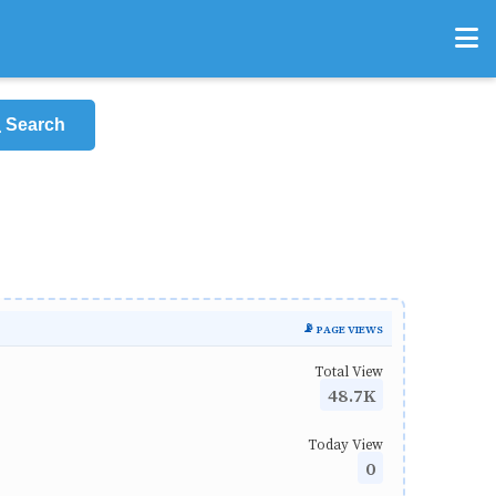
Search
📡 PAGE VIEWS
Total View
48.7K
Today View
0