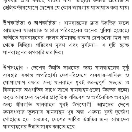
পৃথিবীর প্রায় সর্বত্রই যাওয়া যায়। তাছাড়া জরুরি প্রয়োজনে
হেলিকপ্টারযোগে দেশের যে কোন জায়গায় যাতায়াত করা যায়।
উপকারিতা ও অপকারিতা :
খানবাহনের দ্রুত উন্নতির ফলে
আমাদের যাতায়াত ও মাল পরিবহনের অনেক সুবিধা হয়েছে।
অতীতে যানবাহনের প্রচলন সীমাবদ্ধ থাকায় দেশগুলো ছিল পর
থেকে বিচ্ছিন্ন। পরিবেশ দূষণ এবং দুর্ঘটনা- এ দুটি হচ্ছে
যানবাহনের অপকারিতার দিক।
উপসংহার :
দেশের উন্নতি সাধনের জন্য যানবাহনের সুষ্ঠু
ব্যবহার একান্ত অপরিহার্য। দেশ-বিদেশে ব্যবসায়-বাণিজ্য ও
যোগাযোগ রক্ষার জন্য যানবাহন খুবই গুরুত্বপূর্ণ। সভ্যতা ও
বিজ্ঞানের অগ্রগতির সাথে সাথে যানবাহনগুলো উন্নতর হচ্ছে।
তবুও আমাদের দেশের প্রাকৃতিক পরিবেশ ও অর্থনৈতিক অবস্থার
জন্য ধীরগতি যানবাহন খুবই উপযোগী। আমদের দেশে
জনসংখ্যার তুলনায় যানবাহন খুব অল্প। এজন্য খুবই দুর্ভোগ
পোহাতে হয়। অতএব, দেশের সার্বিক উন্নতির জন্য আমাদের
যানবাহনের উন্নতি সাধন করতে হবে।