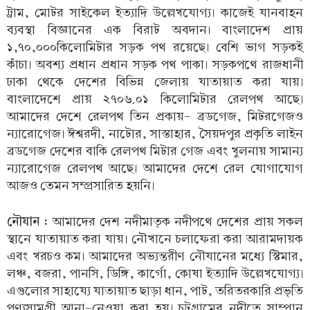
ট্রাম, মোটর সাইকেল ইত্যাদি উল্লেখযোগ্য। কাজেই যানবাহন
ব্যবস্থা বিজ্ঞানের এক বিরাট অবদান। বাংলাদেশ প্রায়
১,৭০,০০০কিলোমিটার সড়ক পথ রয়েছে। বেশি ভাগ সড়কই
কাঁচা। অবশ্য প্রধান প্রধান সড়ক পথ পাকা। সড়কপথে রাজধানী
ঢাকা থেকে দেশের বিভিন্ন জেলায় যাতায়াত করা যায়।
বাংলাদেশে প্রায় ২৭০৬.০১ কিলোমিটার রেলপথ আছে।
আমাদের দেশে রেলপথ তিন প্রকায়- ব্রডগেজ, মিটরগেজও
ন্যারোগেজ। ঈশ্বরদী, নাটোর, সাস্তাহার, সৈয়দপুর প্রকৃতি লাইন
ব্রডগেজ দেশের বাকি রেলপথ মিটার গেজ এবং খুলনায় সামান্য
ন্যারোগেজ রেলপথ আছে। আমাদের দেশে রেল যোগাযোগ
আজও তেমন সম্প্রসারিত হয়নি।
নৌযান :
আমাদের দেশ নদীমাতৃক নদীপথে দেশের প্রায় সকল
স্থানে যাতায়াত করা যায়। নৌখানে চলাফেরা করা আরামদায়ক
এবং খরচও কম। আমাদের অভ্যন্তরীণ নৌযানের মধ্যে স্টিমার,
লঞ্চ, বজরা, পানসি, ডিঙ্গি, কার্গো, কোষা ইত্যাদি উল্লেখযোগ্য।
এগুলোর সাহায্যে যাতায়াত ছাড়া ধান, পাট, তরিতরকারি প্রভৃতি
পণ্যসামগ্রী আনা-নেওয়া করা হয়। চট্টগ্রামের নদীতে সাম্পান