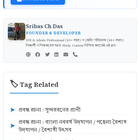
Sribas Ch Das
FOUNDER & DEVELOPER
HR & Admin Professional (১২+ বছর) ও কোচিং পরিচালক (১৪+ বছর)।
শিক্ষার্থী ও শিক্ষকদের সহজ Study Content নিশ্চিত করতেই এই ব্লগ।
🏷️ Tag Related
প্রবন্ধ রচনা : সুন্দরবনের প্রাণী
➤
প্রবন্ধ রচনা : বাংলা নববর্ষ উদ্‌যাপন / পহেলা বৈশাখ
➤
উদ্‌যাপন / বৈশাখী উৎসব