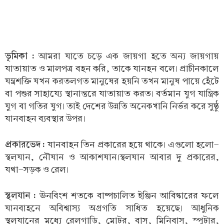
ভূমিকা :
আমরা যাতে চড়ে এক জায়গা হতে অন্য জায়গায়
যাতায়াত ও মালপত্র বহন করি, তাকে যানহন বলে। প্রাচীনকালে
যন্ত্রশক্তি যখন করতলগত মানুষের হয়নি তখন মানুষ পায়ে হেঁটে
বা পশুর সাহায্যে স্থানান্তরে যাতায়াত করত। বর্তমান যুগ যান্ত্রিক
যুগ বা গতির যুগ। তাই দেশের উন্নতি অনেকখানি নির্ভর করে সুষ্ঠু
যানবাহন ব্যবস্থার উপর।
প্রকারভেদ :
যানবাহন তিন প্রকারের হয়ে থাকে। এগুলো হলো-
স্থলযান, নৌযান ও আকাশযান।স্থলযান আবার দু প্রকারের,
যথা-সড়ক ও রেল।
স্থলযান :
ঊনবিংশ শতকে বাষ্পচালিত ইঞ্জিন আবিষ্কারের ফলে
যানবাহনে অবিশ্বাস্য অগ্রগতি সাধিত হয়েছে। আধুনিক
স্থলযানের মধ্যে রেলগাড়ি, মোটর, বাস, মিনিবাস, স্পুটার,