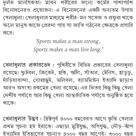
দুর্লভ মানসিকতা। মাবন শরীরের জন্যে কর্মের পাশাপাশি
বিনোদনেরও প্রয়োজন। এ বিনোদনের একটি অন্যতম উপায়
খেলাধুলা। খেলাধুলার মাধ্যমে শরীর-মন সতেজ ও প্রফুল্ল থাকে
ফলে মানুষ কাজে প্রেরণা পায় যা জাতি গঠনের ক্ষেত্রকে প্রসারি
করে।
'Sports makes a man strong,
Sports makes a man live long.'
খেলাধুলার প্রকারভেদ :
পৃথিবীতে বিভিন্ন প্রকারের খেলাধুলা
রয়েছে। ফুটবল, ক্রিকেট, হকি, শুটিং, সাঁতার, টেনিস, হাডুডু,
দাঁড়িয়াবান্দা, গোল্লাছুট, ভলিবল, ব্যাডমিন্টন ইত্যাদি ছাড়াও
আরও অসংখ্য রকমের খেলা রয়েছে। এর ভিতর কিছু কিছু খেলা
দেশীয় পর্যায়ে আর কিছু খেলা আন্তর্জাতিক পর্যায়ে অনুষ্ঠিত হয়ে
থাকে।
খেলাধুলার উদ্ভব :
খ্রিস্টপূর্ব ৪০০০ বছরেরও আগে কুস্তি খেলার
প্রথম সূচনা হয় ইরাকে। এছাড়া মুষ্টিযুদ্ধ, অসিযুদ্ধ, দৌড়-ঝাঁপ
ইত্যাদির ইতিহাসের সূচনাও ৪০০০ বছর আগেই। ৩০০০ বছর