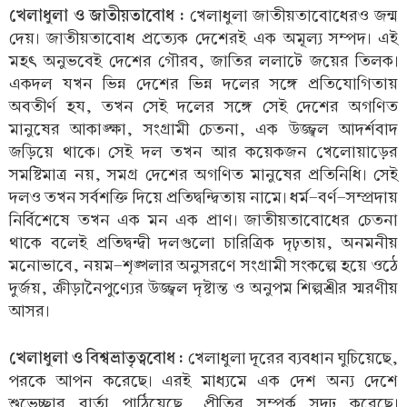
খেলাধুলা ও জাতীয়তাবোধ :
খেলাধুলা জাতীয়তাবোধেরও জন্ম
দেয়। জাতীয়তাবোধ প্রত্যেক দেশেরই এক অমূল্য সম্পদ। এই
মহৎ অনুভবেই দেশের গৌরব, জাতির ললাটে জয়ের তিলক।
একদল যখন ভিন্ন দেশের ভিন্ন দলের সঙ্গে প্রতিযোগিতায়
অবতীর্ণ হয, তখন সেই দলের সঙ্গে সেই দেশের অগণিত
মানুষের আকাঙ্ক্ষা, সংগ্রামী চেতনা, এক উজ্জ্বল আদর্শবাদ
জড়িয়ে থাকে। সেই দল তখন আর কয়েকজন খেলোয়াড়ের
সমষ্টিমাত্র নয়, সমগ্র দেশের অগণিত মানুষের প্রতিনিধি। সেই
দলও তখন সর্বশক্তি দিয়ে প্রতিদ্বন্দ্বিতায় নামে। ধর্ম-বর্ণ-সম্প্রদায়
নির্বিশেষে তখন এক মন এক প্রাণ। জাতীয়তাবোধের চেতনা
থাকে বলেই প্রতিদ্বন্দ্বী দলগুলো চারিত্রিক দৃঢ়তায়, অনমনীয়
মনোভাবে, নয়ম-শৃঙ্খলার অনুসরণে সংগ্রামী সংকল্পে হয়ে ওঠে
দুর্জয়, ক্রীড়ানৈপুণ্যের উজ্জ্বল দৃষ্টান্ত ও অনুপম শিল্পশ্রীর স্মরণীয়
আসর।
খেলাধুলা ও বিশ্বভ্রাতৃত্ববোধ :
খেলাধুলা দূরের ব্যবধান ঘুচিয়েছে,
পরকে আপন করেছে। এরই মাধ্যমে এক দেশ অন্য দেশে
শুভেচ্ছার বার্তা পাঠিয়েছে, প্রীতির সম্পর্ক সুদৃঢ় করেছে।