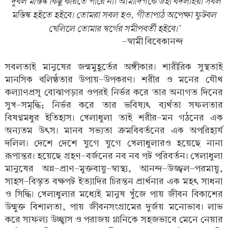
‘দুর্বল মস্তিষ্ক কিছু করিতে পারে না। আমাদিগকে উহা বদলাইয়া সবল
মস্তিষ্ক হইতে হইবে। তোমরা সবল হও, গীতাপাঠ অপেক্ষা ফুটবল
খেলিলে তোমার স্বর্গের সমীপবর্তী হইবে।’
-স্বামী বিবেকানন্দ
সবলতাই মানুষের জন্মমুহূর্তের অঙ্গীকার। শারীরিক সুস্থতাই
মানসিক বলিষ্ঠতার উপায়-উপকরণ। শরীর ও মনের যৌথ
কল্যাণপ্রসূ বোঝাপড়ার ওপরই নির্ভর করে তার অনাগত দিনের
সুখ-সমৃদ্ধি; নির্ভর করে তার ভবিষ্যৎ ব্যর্থতা সফলতার
বিষণ্ণমধুর ইতিহাস। খেলাধুলা তাই শরীর-মন গঠনের এক
অন্যতম উৎস। মানব সভ্যতা ক্রমবিবর্তনের এক অপরিহার্য
দলিল। দেশে দেশে যুগে যুগে খেলাধুলারও হয়েছে নানা
রূপান্তর। হয়েছে গ্রহণ-বর্জনের নব নব পট পরিবর্তন। খেলাধুলা
মানুষের অন্ন-প্রাণ-মুক্তবায়ু-স্বাস্থ্য, আনন্দ-উজ্জ্বল-পরমায়ু,
সাহস-বিস্তৃত বক্ষপট ইত্যাদির চিরন্তন প্রার্থনার এক মহৎ সাধনা
ও সিদ্ধি। খেলাধুলার মধ্যেই মানুষ খুঁজে পায় জীবন বিকাশের
উন্মুক্ত বিশালতা, পায় জীবনসংগ্রামের দুর্জয় মনোভাব। লাভ
করে সাফল্য উচ্ছ্বাস ও পরাজয় গ্লানিকে সহজভাবে মেনে নেয়ার