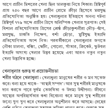
আগে প্রাচীন মিশরের খেলা ছিল ডালকুত্তা নিয়ে শিকার। খ্রিস্টপূর্ব
প্রায় ২৫০ বছর আগে প্রাচীন রোমে ক্রীড়া হিসেবে মল্লযুদ্ধ
প্রতিযোগিতা অনুষ্ঠিত হয়। খেলাধুলার ইতিহাসে অনন্য ঘটনা
খ্রিস্টপূর্ব ৭৭৬ অব্দে প্রাচীন গ্রিসে অলিম্পিক খেলার সূত্রপাত। সেই
বিশাল প্রতিযোগিতায় গ্রিসের শ্রেষ্ঠ ক্রীড়াকুশলীরা দৌড়-ঝাঁপ,
মল্লযুদ্ধ, চাকতি নিক্ষেপ, বর্শা ছোঁড়া, মুষ্টিযুদ্ধ ইত্যাদি
প্রতিযোগিতায় অংশ নিত। পরবর্তীকালে খেলাধুলার জগতে
নৌকা চালনা, বক্সিং, স্কেটিং, পোলো, সাঁতার, ক্রিকেট, ফুটবল
ইত্যাদি অসংখ্য খেলার উদ্ভব হয়েছে এবং আরও নতুন নতুন
খেলা উদ্ভাবিত হচ্ছে।
খেলাধুলার গুরুত্ব বা প্রয়োজনীয়তা
শরীর গঠনে খেলাধুলা :
খেলাধুলা মানুষের শরীর ও মন সতেজ
করে। বলা হয়ে থাকে- ‘স্বাস্থ্যই সম্পদ’। আর সুস্থ শরীরই মানুষকে
দান করতে পারে দুর্দম তেজস্বিতা ও উদম্য উদ্দীপনা। জীবনে
স্বাস্থ্যের অপরিহার্যতার কথা বিবেচনা করে মানুষ সুস্থ শরীরের
জন্যে যুগ যুগ ধরে খেলাধুলার অনুশীলন করে আসছে। দেহের
পেশি গঠনে খেলাধুলা সহায়ক ভূমিকা পালন করে। দেহকে সুস্থ,