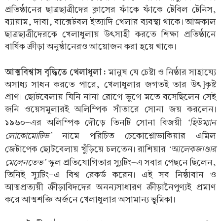
প্রতিষ্ঠানের ছাত্রছাত্রীদের ক্লাসের ফাঁকে ফাঁকে টেবিল টেনিস,
ব্যায়াম, দাবা, বাক্সেটবল ইত্যাদি খেলার ব্যবস্থা থাকে। আজকাল
ছাত্রছাত্রীদেরকে খেলাধুলায় উৎসাহী করতে শিক্ষা প্রতিষ্ঠানে
বার্ষিক ক্রীড়া অনুষ্ঠানেরও আয়োজন করা হয়ে থাকে।
আত্মবিশ্বাস বৃদ্ধিতে খেলাধুলা :
মানুষ যে চেষ্টা ও নিষ্ঠার সাহায্যে
অসাধ্য সাধন করতে পারে, খেলাধুলার জগতই তার উৎ]কৃষ্ট
প্রাণ। ছোটবেলায় যিনি নানা রোগে ভুগে মতে বসেছিলেন সেই
জনি ওয়েসমুলারই অলিম্পিক সাঁতারে সোনা জয় করলেন।
‘হিউম্যান
১৯৬০-এর অলিম্পিক দৌড়ে তিনটি সোনা বিজয়ী
লোকোমোটিভ’
নামে পরিচিত চেকোশ্লোভাকিয়ার এমিল
‘আলেকজাণ্ডার
জেটাপেক ছোটবেলায় খুঁড়িয়ে চলতেন। রাশিয়ার
মেলেনতেভ’
স্কুল প্রতিযোগিতার স্যুটিং-এ সবার পেছনে ছিলেন,
তিনিই স্যুটিং-এ বিশ্ব রেকর্ড করেন। এই সব নিষ্ঠাবান ও
আত্মপ্রত্যয়ী ক্রীড়াবিদদের অনন্যসাধারণ ক্রীড়ানৈপুণ্যই প্রমাণ
করে আত্মশক্তি অর্জনে খেলাধুলার অসামান্য ভূমিকা।