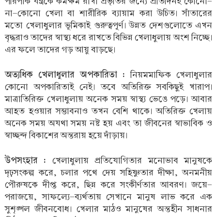
পরিপাক যন্ত্রকে কর্মক্ষম রাখা প্রভৃতির জন্যে প্রতিদিনই কোনো-
না-কোনো খেলা বা শারীরিক ব্যায়াম করা উচিত। সাঁতারের
মতো খেলাধুলার ভূমিকাই গুরুত্বপূর্ণ। উন্নত দেশগুলোতে এখন
বৃদ্ধরাও তাদের স্বাস্থ্য ধরে রাখতে বিভিন্ন খেলাধুলায় অংশ নিচ্ছে।
এর ফলে তাদের গড় আয়ু বাড়ছে।
অত্যধিক খেলাধুলার অপকারিতা :
নিয়মমাফিক খেলাধুলার
কোনো অপকারিতাই নেই। তবে অতিরিক্ত সবকিছুই খারাপ।
মাত্রাতিরিক্ত খেলাধুলায় অনেক সময় স্বাস্থ্য ভেঙে পড়ে। আবার
আহত হওয়ার সম্ভাবনাও তখন বেশি থাকে। অতিরিক্ত খেলায়
অনেক সময় অযথা সময় নষ্ট হয় এবং তা জীবনের স্বাভাবিক ও
স্বাচ্ছন্দ বিকাশের অন্তরায় হয়ে দাঁড়ায়।
উপসংহার :
খেলাধুলায় প্রতিযোগিতার মনোভাব মানুষকে
দৃঢ়সংকল্প করে, চলার পথে দেয় সহিষ্ণুতার দীক্ষা, অনমনীয়
পৌরুষকে দীপ্ত করে, ছিন্ন করে সংকীর্ণতার আবরণ। জয়ে-
পরাজয়ে, সাফল্যে-ব্যর্থতায় সেখানে মানুষ লাভ করে এক
সুশৃঙ্খল জীবনবোধ। খেলার মাঠও মানুষের অন্তহীন সাধনার