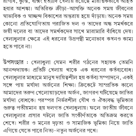
রাগবি, কুস্তি, বক্সিং ইত্যাদি খেলায় রয়েছে মারাত্মকভাবে আহত
হবার আশঙ্কা। অতিরিক্ত ক্রীড়া-আসক্তি অনেক সময় জীবনের
স্বাভাবিক ও স্বাচ্ছন্দ বিকাশের অন্তরায় হয়ে দাঁড়ায়। অনেক সময়
কোনো প্রতিযোগিতায় পরাজিত দল ও তাদের অন্ধ সমর্থকরে
জয়ী দলের বা তাদের সমর্থকদের সাথে মারামারি বাঁধিয়ে দেয়।
খেলাধুলার ক্ষেত্রে এই ধরনের উগ্রপন্থী মনোভাব কখনও কাম্য
হতে পারে না।
উপসংহার :
খেলাধুলা যেমন শরীর গঠনের সহায়ক তেমনি
আনন্দদায়ক। প্রতিটি খেলায় থাকে এক ধরনের কর্তব্যবোধ।
খেলাধুলার মাধ্যমে মানুষ দায়িত্বশীল হয় কর্তব্য সম্পাদনে, একই
সঙ্গে পায় মর্যাদা অর্জনের শিক্ষা। ক্রিকেটে সাম্প্রতিক কালে
আমাদের তরুণ খেলোয়াড়দের অর্জন, জাগরণ ঘটিয়েছে জাতির
মর্যাদা বোধকে। পরস্পর নির্ভরশীল যৌথ ও ঐক্যবদ্ধ ভূমিকার
গুরুত্ব পতীয়মান হয় দলগত খেলাধুলায়। ফলে জাতীয় জীবনে
খেলাধুলার প্রসার ঘটলে জাতি সংকীর্ণতাকে অতিক্রম করতে
শেখে। শরীর ও মনের দৃঢ়তা ও সামাজিক ভূমিকা নিয়ে জাতি
এগিয়ে যেতে পারে নিত্য-নতুন অর্জনের পথে।