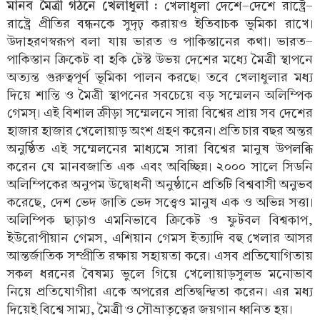
মানব মৈত্রী গঠনে খেলাধুলা :
খেলাধুলা দেশে-দেশে রাষ্ট্রে-
রাষ্ট্রে প্রীতির বন্ধনকে সুদৃঢ় করায়ও ইতিবাচক ভূমিকা রাখে।
উদাহরণস্বরূপ বলা যায় ভারত ও পাকিস্তানের কথা। ভারত-
পাকিস্তান ক্রিকেট বা হকি টেস্ট উভয় দেশের মধ্যে মৈত্রী স্থাপনে
অত্যন্ত গুরুত্বপূর্ণ ভূমিকা পালন করছে। তবে খেলাধুলার মধ্য
দিয়ে শান্তি ও মৈত্রী স্থাপনের সবচেয়ে বড় সম্মেলন অলিম্পিক
গেমস্। এই বিশাল ক্রীড়া সম্মেলনে সারা বিশ্বের প্রায় সব দেশের
হাজার হাজার খেলোয়াড় অংশ গ্রহণ করেন। প্রতি চার বছর অন্তর
অনুষ্ঠিত এই সম্মেলনের মাধ্যমে সারা বিশ্বের মানুষ উপলব্ধি
করেন যে মানবজাতি এক এবং অবিচ্ছিন্ন। ২০০০ সালে সিডনি
অলিম্পিকের অনুপম উদ্বোধনী অনুষ্ঠানে প্রতিটি বিশ্ববাসী অনুভব
করেছে, দেশ ভেদ জাতি ভেদ সত্ত্বেও মানুষ এক ও অভিন্ন সত্তা।
অলিম্পিক ছাড়াও এমনিভাবে ক্রিকেট ও ফুটবল বিশ্বকাপ,
ইউরোপীয়ান গেমস, এশিয়ান গেমস ইত্যাদি বহু খেলার আসর
আন্তর্জাতিক সম্প্রীতি রক্ষায় সহায়তা করে। এসব প্রতিযোগিতায়
সকল ধরনের বৈষম্য ভুলে গিয়ে খেলোয়াড়সুলভ মনোভাব
নিয়ে প্রতিযোগীরা একে অপরের প্রতিদ্বন্দ্বিতা করেন। এর মধ্য
দিয়েই বিশ্বে সাম্য, মৈত্রী ও সৌভ্রাতৃত্বের জয়গান ধ্বনিত হয়।