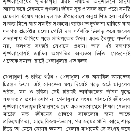
শৃঙ্খলাবোধের সূতিকাগৃহ। এরই নিয়মিত অনুশীলনে মানুষ
আয়ত্ত করে দেহমনে শৃঙ্খলা। জীবন সুস্থ ও সবল হয়ে ওঠে। সমষ্টি
চেতনার উন্মেষ ঘটে। দলগত ঐক্যবোধে অনুপ্রাণিত হয়। ব্যষ্টির
সংকল্প মিশে যায় সমষ্টির সংকল্পে। ব্যক্তিগত দুর্বলতা হারিয়ে যায়
দলগত প্রচেষ্টার মধ্যে। গোটা দল সর্বশক্তি উজাড় করে জয়ের
প্রত্যাশায় ঝাঁপিয়ে পড়ে প্রতিপক্ষের উপর। একক নৈপুণ্য প্রদর্শন
নয়, দলগত সংস্থাই সেখানে প্রধান। আর এই দলগত
শৃঙ্খলাবোধই জাতির অগ্রগতির অন্যতম ভিত্তি। সেজন্যেই
প্রত্যেক সমাজ-রাষ্ট্রে খেলাধুলার এত কদর।
খেলাধুলা ও চরিত্র গঠন :
খেলাধুলা এক অনাবিল আনন্দের
চিরন্তন উৎস। এই আনন্দের মধ্য দিয়েই গড়ে ওঠে মানুষের
শরীর, মন ও চরিত্র। সেই চরিত্রই ভাবীকালের জীবন-যুদ্ধে
সফলতার প্রধান সোপান। খেলাধুলার সংযম শাসনেই জীবনের
শৃঙ্খলা। খেলাধুলাই মানুষকে দেয় এক ভারসাম্যের শিক্ষা। খেলার
মাঠের মত জীবনের প্রাঙ্গণে সাফল্যের জন্য আছে
প্রতিযোগিতা, আছে বিজয়-উল্লাস, পরাজয়ের গ্লানি। আছে শান্ত
চিত্তে তা মেনে নেয়ার ক্ষমতা। খেলার মাধ্যমেই সে সংগ্রহ করে