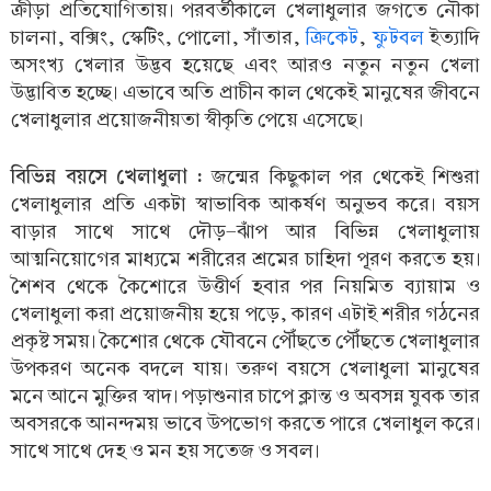
ক্রীড়া প্রতিযোগিতায়। পরবর্তীকালে খেলাধুলার জগতে নৌকা
চালনা, বক্সিং, স্কেটিং, পোলো, সাঁতার,
ক্রিকেট
,
ফুটবল
ইত্যাদি
অসংখ্য খেলার উদ্ভব হয়েছে এবং আরও নতুন নতুন খেলা
উদ্ভাবিত হচ্ছে। এভাবে অতি প্রাচীন কাল থেকেই মানুষের জীবনে
খেলাধুলার প্রয়োজনীয়তা স্বীকৃতি পেয়ে এসেছে।
বিভিন্ন বয়সে খেলাধুলা :
জন্মের কিছুকাল পর থেকেই শিশুরা
খেলাধুলার প্রতি একটা স্বাভাবিক আকর্ষণ অনুভব করে। বয়স
বাড়ার সাথে সাথে দৌড়-ঝাঁপ আর বিভিন্ন খেলাধুলায়
আত্মনিয়োগের মাধ্যমে শরীরের শ্রমের চাহিদা পূরণ করতে হয়।
শৈশব থেকে কৈশোরে উত্তীর্ণ হবার পর নিয়মিত ব্যায়াম ও
খেলাধুলা করা প্রয়োজনীয় হয়ে পড়ে, কারণ এটাই শরীর গঠনের
প্রকৃষ্ট সময়। কৈশোর থেকে যৌবনে পৌঁছতে পৌঁছতে খেলাধুলার
উপকরণ অনেক বদলে যায়। তরুণ বয়সে খেলাধুলা মানুষের
মনে আনে মুক্তির স্বাদ। পড়াশুনার চাপে ক্লান্ত ও অবসন্ন যুবক তার
অবসরকে আনন্দময় ভাবে উপভোগ করতে পারে খেলাধুল করে।
সাথে সাথে দেহ ও মন হয় সতেজ ও সবল।