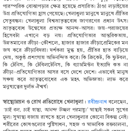
পারস্পরিক বোঝাপড়ার ক্ষেত্র হয়েছে প্রসারিত। ঠাণ্ডা লড়াইয়ের
উগ্র প্রতিযোগিতা হ্রাস পেয়েছে। খেলাধুলা মানুষে মানুষে প্রীতির
সেতুবন্ধন। খেলাধুলা বিশ্বভ্রাতৃত্ববোধ জাগরণের প্রধান উৎস।
ভ্রাতৃত্ববোধ উন্মেষের প্রত্যক্ষ আনন্দ-আসর। জয়-পরাজয়ের
হিসেবটা এখানে বড় নয়। প্রতিযোগিতার আন্তরিকতায়,
উন্নতমানের ক্রীড়া-কৌশলে, হাজার হাজার ক্রীড়াপ্রেমিকের মন
জয করে ক্রীড়াবিদরা। দর্শকরা মুগ্ধ হয়, প্রীতির হাত বাড়িয়ে
দেয়, অকুণ্ঠ প্রশংসায় অভিনন্দিত করে। কি ক্রিকেট, কি ফুটবল,
কি টেনিস, কি টেবিলটেনিস, কি ব্যাডমিন্টন ইত্যাদি কত না
ক্রীড়া-প্রতিযোগিতার আসর বসে দেশে দেশে। এভাবেই মানুষ
সঞ্চয় করে ভ্রাতৃত্ববোধের এক মহৎ অভিজ্ঞতা। লাভ করে
মনুষ্যত্বের দুর্লভ ঐশ্বর্য।
স্বাস্থ্যোন্নয়ন ও রোগ প্রতিরোধে খেলাধুলা :
রবীন্দ্রনাথ
বলেছেন,
‘চাই বল, চাই স্বাস্থ্য, আনন্দ উচ্ছল পরমায়ু।’
স্বাস্থ্যই সকল সুখের
মূল। সুস্বাস্থ্য বজায় রাখতে হলে খেলাধুলার কোনো বিকল্প নেই।
শরীরের কোষগুলোর পুষ্টিসাধন, সহজ ও স্বাভাবিক রক্তচালনা,