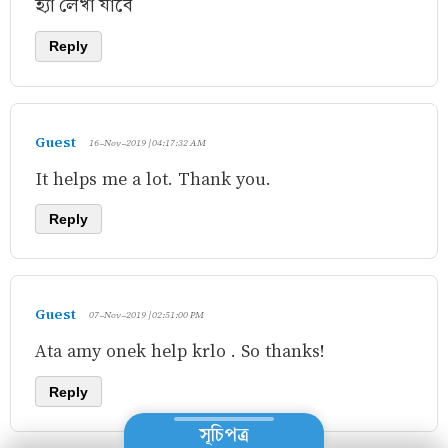
হ্যা লেখা যাবে
Reply
Guest
16-Nov-2019 | 04:17:32 AM
It helps me a lot. Thank you.
Reply
Guest
07-Nov-2019 | 02:51:00 PM
Ata amy onek help krlo . So thanks!
Reply
সূচিপত্র