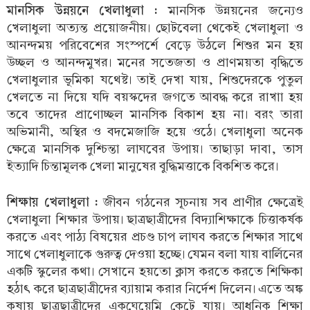
মানসিক উন্নয়নে খেলাধুলা :
মানসিক উন্নয়নের জন্যেও
খেলাধুলা অত্যন্ত প্রয়োজনীয়। ছোটবেলা থেকেই খেলাধুলা ও
আনন্দময় পরিবেশের সংস্পর্শে বেড়ে উঠলে শিশুর মন হয়
উচ্ছল ও আনন্দমুখর। মনের সতেজতা ও প্রাণময়তা বৃদ্ধিতে
খেলাধুলার ভূমিকা যথেষ্ট। তাই দেখা যায়, শিশুদেরকে পুতুল
খেলতে না দিয়ে যদি বয়স্কদের জগতে আবদ্ধ করে রাখাা হয়
তবে তাদের প্রাণোচ্ছল মানসিক বিকাশ হয় না। বরং তারা
অভিমানী, অস্থির ও বদমেজাজি হয়ে ওঠে। খেলাধুলা অনেক
ক্ষেত্রে মানসিক দুশ্চিন্তা লাঘবের উপায়। তাছাড়া দাবা, তাস
ইত্যাদি চিন্তামূলক খেলা মানুষের বুদ্ধিমত্তাকে বিকশিত করে।
শিক্ষায় খেলাধুলা :
জীবন গঠনের সূচনায় সব প্রাণীর ক্ষেত্রেই
খেলাধুলা শিক্ষার উপায়। ছাত্রছাত্রীদের বিদ্যাশিক্ষাকে চিত্তাকর্ষক
করতে এবং পাঠ্য বিষয়ের প্রচণ্ড চাপ লাঘব করতে শিক্ষার সাথে
সাথে খেলাধুলাকে গুরুত্ব দেওয়া হচ্ছে। যেমন বলা যায় বার্লিনের
একটি স্কুলের কথা। সেখানে হয়তো ক্লাস করতে করতে শিক্ষিকা
হঠাৎ করে ছাত্রছাত্রীদের ব্যায়াম করার নির্দেশ দিলেন। এতে অঙ্ক
কষায় ছাত্রছাত্রীদের একঘেয়েমি কেটে যায়। আধুনিক শিক্ষা