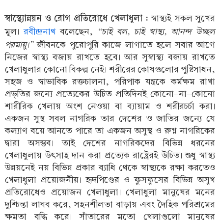
স্বাস্থ্যোন্নয়ন ও রোগ প্রতিরোধে খেলাধুলা :
স্বাস্থ্যই সকল সুখের
“চাই বল, চাই স্বাস্থ্য, আনন্দ উচ্ছল
মূল।
রবীন্দ্রনাথ
বলেছেন,
পরমায়ু।”
জীবনকে পুরোপুরি কাজে লাগাতে হলে সবার আগে
নিজের স্বাস্থ্য বজায় রাখতে হবে। আর সুস্বাস্থ্য বজায় রাখতে
খেলাধুলার কোনো বিকল্প নেই। শরীরের কোষগুলোর পুষ্টিসাধন,
সহজ ও স্বাভাবিক রক্তচালনা, পরিপাক যন্ত্রকে কর্মক্ষম রাখা
প্রভৃতির জন্যে প্রত্যেকের উচিত প্রতিদিনই কোনো-না-কোনো
শারীরিক খেলায় অংশ নেওয়া বা ব্যায়াম ও শরীরচর্চা করা।
একজন সুস্থ সবল নাগরিক তার দেশের ও জাতির জন্যে যে
কল্যাণ বয়ে আনতে পারে তা একজন অসুস্থ ও রুগ্ন নাগরিকের
দ্বারা অসম্ভব। তাই দেশের নাগরিকদের বিভিন্ন ধরনের
খেলাধুলায় উৎসাহ দান করা প্রত্যেক রাষ্ট্রেরই উচিত। শুধু স্বাস্থ্য
উন্নয়নেই নয় বিভিন্ন প্রকার ব্যাধি থেকে স্বাস্থ্যকে রক্ষা করতেও
খেলাধুলা প্রয়োজনীয়। হৃদপিণ্ডের ও ফুসফুসের বিভিন্ন অসুখ
প্রতিরোধেও প্রয়োজন খেলাধুলা। খেলাধুলা মানুষের মনের
দুশ্চিন্তা লাঘব করে, সহনশীলতা বাড়ায় এবং দৈহিক পরিশ্রমের
ক্ষমতা বৃদ্ধি করে। সাঁতারের মতো খেলাগুলো মানুষের