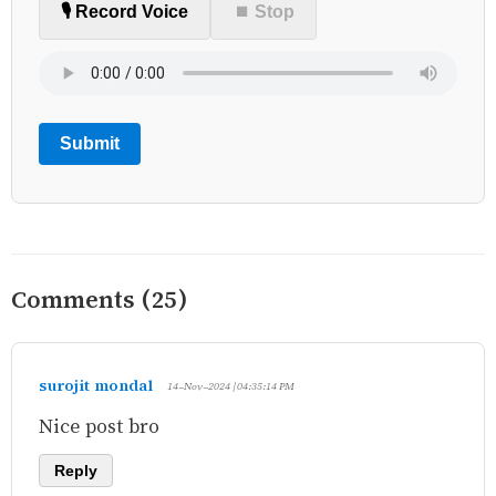
🎙️ Record Voice
⏹ Stop
Submit
Comments (25)
surojit mondal
14-Nov-2024 | 04:35:14 PM
Nice post bro
Reply