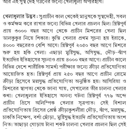
আর এই সুস্থ দেহ গঠনের জন্যে খেলাধুলা অপরিহার্য।
খেলাধুলার উদ্ভব :
সুপ্রাচীন কাল থেকেই মানুষকে সুস্থদেহী, সবল
ও কর্মক্ষম করে রাখার জন্যে বিভিন্ন খেলার প্রচলন ছিল। খ্রিস্টপূর্ব
প্রায় ৩০০০ বছর আগে থেকে প্রাচীন মিশরের খেলা ছিল
ডালকুকুর নিয়ে শিকার। কুস্তি খেলার প্রথম সূচনা হয় ইরাকে,
৪০০০ বছরেরও বেশি আঘে। খ্রিস্টপূর্ব ২০৫০ বছর আগে মিশরে
শুরু হয় হকি খেলা। এছাড়া মুষ্টিযুদ্ধ, অসিযুদ্ধ, দৌড়-ঝাঁপ
ইত্যাদির ইতিহাসের সূচনাও প্রায় ৪০০০ বছর আগে। প্রাচীন কালে
বিভিন্ন দেশে শারীরিক সামর্থ্য পরীক্ষার জন্যে ক্রীড়া প্রতিযোগিতা
আয়োজিত হত। খ্রিস্টপূর্ব প্রায় ২৫০ বছর আগে প্রাচীন রোমে
ক্রীড়া হিসেবে মল্লযুদ্ধ প্রতিযোগিতা অনুষ্ঠিত হয়। আসিরিয়া ও
মিশরের স্থাপত্য থেকে জানা যায়, সেখালের তীর চালনা খেলার
কথা। খেলাধুলার ইতিহাসে অনন্য ঘটনা খ্রিস্টপূর্ব ৭৭৬ অব্দে
প্রাচীন গ্রিসে অলিম্পিক খেলার সূত্রপাত। সেই বিশাল
প্রতিযোগিতায় গ্রিসের শ্রেষ্ঠ ক্রীড়াকুশলীরা দৌড়, ঝাঁপ, মল্লযুদ্ধ,
চাকতি নিক্ষেপ, বর্শা ছোঁড়া, মুষ্টিযুদ্ধ ইত্যাদি প্রতিযোগিতায় অংশ
নিত। তাছাড়া ঘোড়ায় টানা শকট চালনা খেলার প্রচলন ছিল সেই