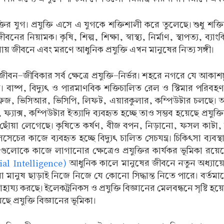
ির যুগ। প্রযুক্তি এসে এ যুগকে শক্তিশালী করে তুলেছে। শুধু শ
ীবনের নিয়ামক। কৃষি, শিল্প, শিক্ষা, স্বাস্থ্য, নির্মাণ, স্থাপত্য, ব্
য় জীবনে এবং মরণে আধুনিক প্রযুক্তি এখন মানুষের নিত্য সঙ্গী।
ন-জীবিকার সর্ব ক্ষেত্রে প্রযুক্তি-নির্ভর। শহরে নগরে যে আকা
াদ। বাষ্প, বিদ্যুৎ ও পারমাণবিক শক্তিচালিত রেল ও স্টিমার পরিবহণ 
, ফ্রিজ, ভিসিআর, ভিসিপি, লিফট, এয়ারকুলার, কম্পিউটার চলছে। অ
্স, কম্পিউটার ইত্যাদি ব্যবহৃত হচ্ছে তাও সম্ভব হয়েছে প্রযুক্তি
রযুক্তির ছোঁয়া লেগেছে। কৃষিতে কর্ষণ, বীজ বপন, নিড়ানো, ফসল কা
চের কাজে ব্যবহৃত হচ্ছে বিদ্যুৎ চালিত সেচযন্ত্র। চিকিৎসা ব্যবস্থ
সেগুলোকে কাজে লাগানোর ক্ষেত্রেও প্রযুক্তির কার্যকর ভূমিকা র
ial Intelligence)
আধুনিক কালে মানুষের জীবনে নতুন অধ্যায়ের স
তি যা মানুষ ছাড়াই নিজে নিজে যে কোনো সিদ্ধান্ত নিতে পারে। বর্তম
সাহায্য করছে। ইলেকট্রনিকস ও প্রযুক্তি বিজ্ঞানের মেলবন্ধনে সৃষ্ট
প্রযুক্তি বিজ্ঞানের ভূমিকা।