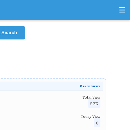
Search
📡 PAGE VIEWS
Total View
57K
Today View
0