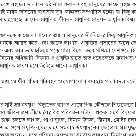
া ভেঙ্গে বহতল দালানে ওঠানামা করা- সবই মানুষের কাছে সহজ করে 
ই মাবন জীবনের যাবতীয় সুখ-স্বাচ্ছন্দ্য সম্পাদিত হচ্ছে। যা কিছু ধ্বংসা
রিণত হয়েছে। এ যেন আধুনিক জীবন- আধুনিক মানুষ- আধুনিক বিশ্ব।
জ্ঞানকে কাজে লাগানোর প্রয়াস মানুষের দীর্ঘদিনের কিন্তু আধুনিক 
িজ্ঞানকে আত্মস্থ করে এবং কাজে লাগায়। প্রযুক্তির প্রসারের ফলে সেখ
বং তার দ্রুত ছড়িয়ে পড়ে সারা বিশ্বে। তবে পশ্চিমা দেশগুলোই শিল্প
ের অধিকারী। বিজ্ঞান ও প্রযুক্তি হাতে হাত ধরে চলছে ক্রমাগত। 
ে আধুনিক মানুষ হয়ে উঠেছে আরো আধুনিক।
ের। এর মাধ্যমে ধীর গতির পরিবহণ ও যোগাযোগ ব্যবস্থায় পালাবদল ঘটে
া।
র সৃষ্টি হয় নবযুগ। বিদ্যুতের ব্যাপর প্রায়োগিক কৌশলে শিল্পক্ষেত্রে
র জীবন প্রণালীতে বৈপ্লবিক পরিবর্তন ঘটায়। প্রকৃত অর্থে বিদ্য
নার চাকা চলতে লাগল, পাখা ঘুরল, বিমান উড়ল, স্টিমার, মোটর 
 গুগে প্রযুক্তি ব্যবহৃত হয় সমরাস্ত্র উৎপাদনের ক্ষেত্রেও। মহাযুদ
্ষার জন্যে এ যুগে পশ্চিমা দেশগুলো সমরাস্ত্র কারখানা নির্মাণে এ