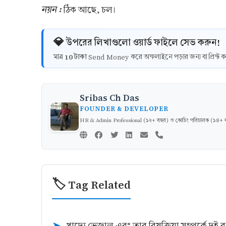
নয়ন :
ঠিক আছে, চল।
💎 উপরের লিখাগুলো ওয়ার্ড ফাইলে সেভ করুন!
10 টাকা
মাত্র
Send Money করে অফলাইনে পড়ার জন্য বা প্রিন্
Sribas Ch Das
FOUNDER & DEVELOPER
HR & Admin Professional (১২+ বছর) ও কোচিং পরিচালক (১৪+ বছর)
🏷️ Tag Related
খাদ্যে ভেজাল এবং তার বিষক্রিয়া সম্পর্কে দুই ব