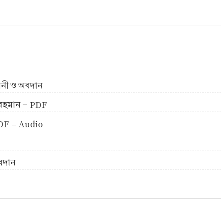
ীবনী ও অবদান
ুর রহমান - PDF
 PDF - Audio
অবদান