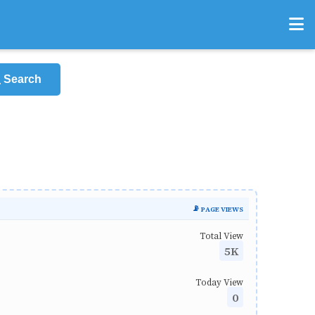
Search
📡 PAGE VIEWS
Total View
5K
Today View
0