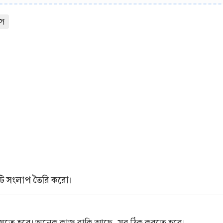
বস
কটি সংলাপ তৈরি করো।
 আসতে হবে। অনেক কাজ বাকি আছে, সব ঠিক করতে হবে।