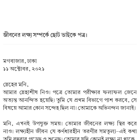
জীবনের লক্ষ্য সম্পর্কে ছোট ভাইকে পত্র।
মগবাজার, ঢাকা
১১ অক্টোবর, ২০২১
স্নেহের মনি,
আমার স্নেহাশীষ নিও। পত্রে তোমার পরীক্ষার ফলাফল জেনে
অত্যন্ত আনন্দিত হয়েছি। তুমি যে প্রথম বিভাগে পাশ করবে, সে
বিষয়ে আমার কোন সন্দেহ ছিল না। তোমাকে অভিনন্দন জানাই।
মনি, এখনই উপযুক্ত সময়। তোমার জীবনের লক্ষ্য স্থির করে
নাও। লক্ষ্যহীন জীবন যে কর্ণধারহীন তরণীর সমতূল্য-এই কথা
তুমি বহুবার পড়েছ ও শুনেছ। তোমার যদি কোনই লক্ষ্য না থাকে,