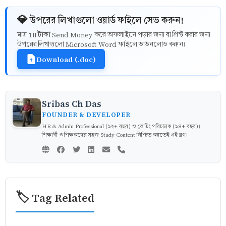
💎 উপরের লিখাগুলো ওয়ার্ড ফাইলে সেভ করুন!
10 টাকা
মাত্র
Send Money করে অফলাইনে পড়ার জন্য বা প্রিন্ট করার জন্য
উপরের লিখাগুলো Microsoft Word ফাইলে ডাউনলোড করুন।
Download (.doc)
Sribas Ch Das
FOUNDER & DEVELOPER
HR & Admin Professional (১২+ বছর) ও কোচিং পরিচালক (১৪+ বছর)।
শিক্ষার্থী ও শিক্ষকদের সহজ Study Content নিশ্চিত করতেই এই ব্লগ।
🏷️ Tag Related