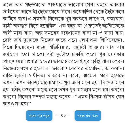
এলে তার পছন্দমতো খাওয়াতে ভালোবাসেন। বছরে একবার
ভাইয়েরা আসে স্ত্রী ছেলেমেয়ে নিয়ে। কয়েকদিন থেকে হৈচৈ করে
কাটিয়ে যায়। এ সময়টা নিজেকে খুব ঝরঝরে লাগে ড. রুমানার।
ছাত্রী অবস্থায় বিয়ে হয়েছিল। এক বছর না পেরুতেই অ্যক্সিডেন্টে
স্বামী মারা যায়। অল্প সময়ের ব্যবধানের বাবা মা ও মারা যায়।
ছোট ভাই দুটোকে নিজের কাছে এনে লেখাপড়া শিখিয়েছেন,
বিয়ে দিয়েছেন। বড়টা ইঞ্জিনিয়ার, ছোটটা ডাক্তার। যার যার
কর্মস্থলে ওরা থাকে। বউ দুটোও চাকরি করে। খুব চমৎকার
স্বাচ্ছন্দ্যময় সংসার ওদের। ভাবতে গেলেই খুব তৃপ্তি পান। কেবল
নিজেরই সংসার হলো না। ভালো ঘরের বর এসেছিল, ড. রুমানা
রাজি হননি। স্বাধীনতা থাকবে না বলে, ঝামেলা মনে হয়েছে
তখন। এখন অবশ্য মাঝে মাঝে খুব একা মনে হয়, নিঃসঙ্গ মনে
হয়। হঠাৎ কখনো অসুস্থ হলে তখন খুব অসহায় মনে হয়। কখনো
কখনো নিজের সম্পর্ক মন্তব্য করেন- “এমন নিঃসঙ্গ জীবন যেন
কারও না হয়।’’
- ২৮ -
পূর্বের গল্প পড়ুন
পরের গল্প পড়ুন