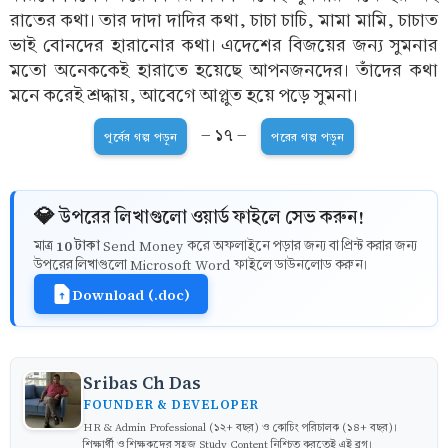
রাতের কথা। তার দাদা দাদির কথা, চাচা চাচি, মামা মামি, চাচাত
ভাই বোনদের হারানোর কথা। এদেশের বিজয়ের জন্য সুমনার
মতো অনেককেই হারাতে হয়েছে আপনজনদের। তাঁদের কথা
মনে করেই শ্রদ্ধায়, আবেগে আপ্লুত হয়ে পড়ে সুমনা।
- ১৭ -
পূর্বের গল্প পড়ুন
পরের গল্প পড়ুন
💎 উপরের লিখাগুলো ওয়ার্ড ফাইলে সেভ করুন!
10 টাকা
মাত্র
Send Money করে অফলাইনে পড়ার জন্য বা প্রিন্ট করার জন্য
উপরের লিখাগুলো Microsoft Word ফাইলে ডাউনলোড করুন।
Download (.doc)
Sribas Ch Das
FOUNDER & DEVELOPER
HR & Admin Professional (১২+ বছর) ও কোচিং পরিচালক (১৪+ বছর)।
শিক্ষার্থী ও শিক্ষকদের সহজ Study Content নিশ্চিত করতেই এই ব্লগ।