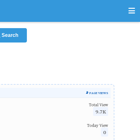
Search
📡 PAGE VIEWS
Total View
9.7K
Today View
0