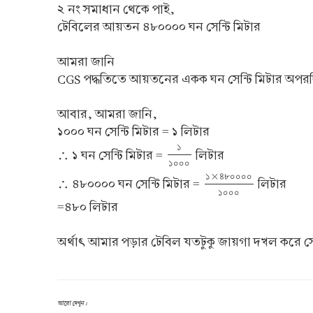
২ নং সমাধান থেকে পাই,
টেবিলের আয়তন ৪৮০০০০ ঘন সেন্টি মিটার
আমরা জানি
CGS পদ্ধতিতে আয়তনের একক ঘন সেন্টি মিটার অপরদ
আবার, আমরা জানি,
১০০০ ঘন সেন্টি মিটার = ১ লিটার
১
∴ ১ ঘন সেন্টি মিটার =
লিটার
১
১
০
০
০
১
০
০
০
×
১
৪
৮
০
০
০
০
∴ ৪৮০০০০ ঘন সেন্টি মিটার =
লিটার
১
×
৪
৮
০
০
০
০
১
০
০
০
১
০
০
০
=৪৮০ লিটার
অর্থাৎ আমার পড়ার টেবিল যতটুকু জায়গা দখল করে স
আরো দেখুন :