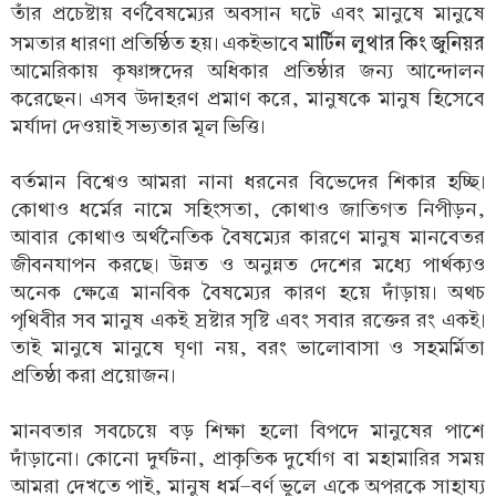
তাঁর প্রচেষ্টায় বর্ণবৈষম্যের অবসান ঘটে এবং মানুষে মানুষে
মার্টিন লুথার কিং জুনিয়র
সমতার ধারণা প্রতিষ্ঠিত হয়। একইভাবে
আমেরিকায় কৃষ্ণাঙ্গদের অধিকার প্রতিষ্ঠার জন্য আন্দোলন
করেছেন। এসব উদাহরণ প্রমাণ করে, মানুষকে মানুষ হিসেবে
মর্যাদা দেওয়াই সভ্যতার মূল ভিত্তি।
বর্তমান বিশ্বেও আমরা নানা ধরনের বিভেদের শিকার হচ্ছি।
কোথাও ধর্মের নামে সহিংসতা, কোথাও জাতিগত নিপীড়ন,
আবার কোথাও অর্থনৈতিক বৈষম্যের কারণে মানুষ মানবেতর
জীবনযাপন করছে। উন্নত ও অনুন্নত দেশের মধ্যে পার্থক্যও
অনেক ক্ষেত্রে মানবিক বৈষম্যের কারণ হয়ে দাঁড়ায়। অথচ
পৃথিবীর সব মানুষ একই স্রষ্টার সৃষ্টি এবং সবার রক্তের রং একই।
তাই মানুষে মানুষে ঘৃণা নয়, বরং ভালোবাসা ও সহমর্মিতা
প্রতিষ্ঠা করা প্রয়োজন।
মানবতার সবচেয়ে বড় শিক্ষা হলো বিপদে মানুষের পাশে
দাঁড়ানো। কোনো দুর্ঘটনা, প্রাকৃতিক দুর্যোগ বা মহামারির সময়
আমরা দেখতে পাই, মানুষ ধর্ম-বর্ণ ভুলে একে অপরকে সাহায্য