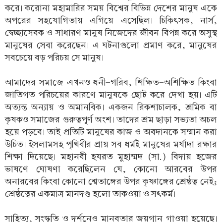
করে। করোনা মহামারির সময় বিশ্বের বিভিন্ন দেশের মানুষ একে
অপরের সহযোগিতায় এগিয়ে এসেছিল। চিকিৎসক, নার্স,
স্বেচ্ছাসেবক ও সাধারণ মানুষ নিজেদের জীবন বিপন্ন করে অসুস্থ
মানুষের সেবা করেছেন। এ ঘটনাগুলো প্রমাণ করে, মানুষের
সবচেয়ে বড় পরিচয় সে মানুষ।
আমাদের সমাজে এখনও ধনী-গরিব, শিক্ষিত-অশিক্ষিত কিংবা
জাতিগত পরিচয়ের কারণে মানুষকে ছোট করে দেখা হয়। এটি
অত্যন্ত অন্যায় ও অমানবিক। একজন রিকশাচালক, শ্রমিক বা
কৃষকও সমাজের গুরুত্বপূর্ণ অংশ। তাদের শ্রম ছাড়া সভ্যতা অচল
হয়ে পড়বে। তাই প্রতিটি মানুষের কাজ ও অবদানকে সম্মান করা
উচিত। ইসলামসহ পৃথিবীর প্রায় সব ধর্মই মানুষের মর্যাদা রক্ষার
শিক্ষা দিয়েছে। মহানবী হযরত মুহাম্মদ (সা.) বিদায় হজের
ভাষণে ঘোষণা করেছিলেন যে, কোনো আরবের উপর
অনারবের কিংবা কোনো শ্বেতাঙ্গের উপর কৃষ্ণাঙ্গের শ্রেষ্ঠত্ব নেই;
শ্রেষ্ঠত্বের একমাত্র মানদণ্ড হলো তাকওয়া ও সৎকর্ম।
সাহিত্য, সংস্কৃতি ও দর্শনেও মানবতার জয়গান গাওয়া হয়েছে।