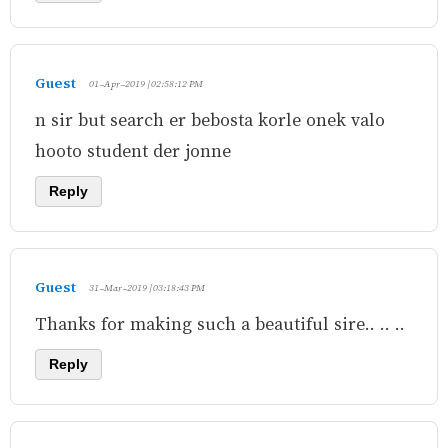
Guest
01-Apr-2019 | 02:58:12 PM
n sir but search er bebosta korle onek valo
hooto student der jonne
Reply
Guest
31-Mar-2019 | 03:18:43 PM
Thanks for making such a beautiful sire.. .. ..
Reply