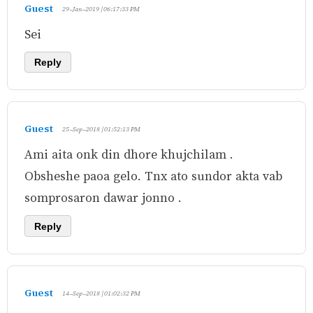
Guest
29-Jan-2019 | 06:17:33 PM
Sei
Reply
Guest
25-Sep-2018 | 01:52:13 PM
Ami aita onk din dhore khujchilam .
Obsheshe paoa gelo. Tnx ato sundor akta vab
somprosaron dawar jonno .
Reply
Guest
14-Sep-2018 | 01:02:32 PM