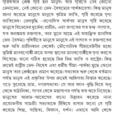
সৃষ্টিকর্তার শ্রেষ্ঠ সৃষ্টি হল মানুষ। তাঁর সৃষ্টিতে নেই কোনো
ভেদাভেদ, নেই কোনো ভেদ-বৈষম্যের পার্থক্যরেখা। কিন্তু মানুষ
রচনা করেছে মানুষে মানুষে কৃত্রিম জাতি, সৃষ্টি করেছে ঘৃণ্য
জাতিভেদ। ভেদবুদ্ধি -প্রণোদিত স্বার্থপর মানুষ সৃষ্টি করেছে
মানুষে বিভেদের দুর্ভেদ্য প্রাচীর; এবং জগতের যত দ্বন্দ্ব-সংঘাত,
যত কলঙ্কময় রক্তপাত, তার মূলে আছে এই অবাঞ্ছিত মানসিক
ভেদ-বৈষম্য। পৃথিবীতে মানুষে মানুষে এই সংঘাত ও রক্তপাতের
শুরু অতি প্রাচীনকাল থেকেই। ভৌগোলিক সীমাবেষ্টনীর মধ্যে
ভূমিষ্ঠ মানবগোষ্ঠী ক্রমে অপর স্থানের মানবগোষ্ঠীকে ঘৃণা করতে
শিখেছে। ফলে গঠিত হয়েছে ভিন্ন ভিন্ন জাতি ও রাষ্ট্রের। কিন্তু
ক্রমেই রাষ্ট্রীয় ভেদ-বিদ্বেষ এবং ধর্মীয় সীমা-পার্থক্য মুছে ফেলে
মানুষ তার শ্রেষ্ঠত্বের প্রমাণ করেছে। সভ্যতার শুরু থেকে বর্তমান
পর্যন্ত মানুষ এই প্রকৃতির উপর ক্রমেই আধিপত্য বিস্তার করেছে।
গড়ে তুলেছে গ্রাম, নগরসভ্যতা। সে তার জ্ঞান-বুদ্ধি দিয়ে অণু
থেকে অট্টালিকা, সাগর থেকে মহাসাগর পর্যন্ত জয় করে নিয়েছে।
মানুষের আরাম-আয়েসের জন্যে উদ্ভাবন করেছে নানা
প্রয়োজনীয় সামগ্রী। সভ্যতাকে টিকিয়ে রাখার জন্যে সে সৃষ্টি
করেছে শিল্প, সাহিত্য, বিজ্ঞান, দর্শন। এভাবে আদি থেকে