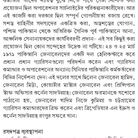
কমান্ডার তাদের দায়িত্ব বুঝে নিতে পারে সেটা নিশ্চিত করা
প্রয়োজন ছিল অপারেশনর সার্চলাইটের পরিকল্পনাকারীদের। আর
এই কাজটি করা দরকার ছিল সম্পূর্ণ গোপনীয়তা বজায় রেখে।
সশস্ত্র বাহিনীর সদস্যদের একত্রিত করা, অস্ত্রশস্ত্রের যোগান,
পশ্চিম পাকিস্তান থেকে অতিরিক্ত সৈনিক পূর্ব পাকিস্তানে আনা,
আঞ্চলিক সেনানায়কদের কার্যবিবরণী প্রদান- এই সব কিছুই করা
প্রয়োজন ছিল কোন সন্দেহের উদ্রেক না ঘটিয়ে। ২৪ ও ২৫ মার্চ
১৯৭১ পাকিস্তানি জেনারেলদের একটি দল হেলিকপ্টারে করে
প্রধান প্রধান গ্যারিসনগুলো পরিদর্শন করেন এবং গ্যারিসন
কমান্ডার ও অপারেশনের অন্যান্য সিনিয়র পাকিস্তানি কর্মকর্তাদের
বিভিন্ন নির্দেশনা দেন। এই দলের সাথে ছিলেন জেনারেল হামিদ,
জেনারেল মিট্টা, কোয়ার্টার মাস্টার জেনারেল এবং প্রিন্সিপাল
স্টাফ অফিসার কর্নেল সাদউল্লাহ। জেনারেল ফরমানকে যশোরে
পাঠানো হয়, জেনারেল খাদিম নিজে কুমিল্লা ও চট্টগ্রামের
গ্যারিসন কমান্ডারদের ব্রিফ করেন এবং ব্রিগেডিয়ার এল ইদ্রুস ও
কর্নেল সাদউল্লাহ রংপুর সফরে যান।
রসদপত্র ব্যবস্থাপনা