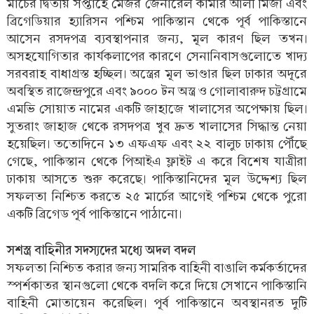
মার্চের দ্বিতীয় সপ্তাহে মেজর জেনারেল কামার আলী মির্জা এবং
ব্রিগেডিয়ার হ্যারিসন পশ্চিম পাকিস্তান থেকে পূর্ব পাকিস্তানে
আসেন রসদপত্র ব্যবস্থাপনার জন্য, মূল কারণ ছিল তখন।
অসহযোগিতার কার্যকলাপের কারণে সেনানিবাসগুলোতে খাদ্য
সরবরাহ বাধাগ্রস্ত হচ্ছিল। অস্ত্রের মূল ভাণ্ডার ছিল ঢাকার অদূরে
অবস্থিত রাজেন্দ্রপুরে এবং ৯০০০ টন অস্ত্র ও গোলাবারুদ চট্টগ্রামে
এমভি সোয়াত নামের একটি জাহাজে খালাসের অপেক্ষায় ছিল।
সুতরাং জাহাজ থেকে রসদপত্র খুব দ্রুত খালাসের সিদ্ধান্ত নেয়া
হয়েছিল। ততোদিনে ১৩ এফএফ এবং ২২ বালুচ ঢাকায় পৌঁছে
গেছে, পাকিস্তান থেকে পিআইএ ফ্লাইট এ করে বিশেষ যাত্রীরা
ঢাকায় আসতে শুরু করেছে। পাকিস্তানিদের মূল উদ্দেশ্য ছিল
সফলতা নিশ্চিত করতে ২৫ মার্চের আগেই পশ্চিম থেকে পুরো
একটি ব্রিগেড পূর্ব পাকিস্তানে পাঠানো।
সশস্ত্র বাহিনীর সদস্যদের মধ্যে অদল বদল
সফলতা নিশ্চিত করার জন্য সামরিক বাহিনী বাঙালি কর্মকর্তাদের
স্পর্শকাতর স্থানগুলো থেকে বদলি করে দিয়ে সেখানে পাকিস্তানি
বাহিনী মোতায়েন করেছিল। পূর্ব পাকিস্তানে অবস্থানরত দুটি