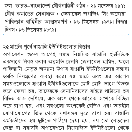
ভারত-বাংলাদেশ যৌথবাহিনী গঠন :
জন।
২১ নভেম্বর ১৯৭১।
যৌথ কমান্ডের সেনাধ্যক্ষ :
জেনারেল জগজিৎ সিং অরোরা।
পাকিস্তান বাহিনীর আত্মসমর্পণ :
বিজয়
১৬ ডিসেম্বর ১৯৭১।
দিবস :
১৬ ডিসেম্বর ১৯৭১।
২৫ মার্চের পূর্বে বাঙালি ইউনিটগুলোর বিস্তার
অপারেশন শুরুর আগেই সমস্ত নিয়মিত বাঙালি ইউনিটকে
একসাথে নিরস্ত্র করার অনুমতি দেননি জেনারেল হামিদ, ফলে
পাকিস্তানি নেতৃত্ব অন্যান্য উপায় বাঙালি ইউনিটগুলোর সম্ভাব্য
হুমকি নিয়ন্ত্রণের ব্যবস্থা করে। ২৫ মার্চে এবং এর আগের
সময়গুলোতে হাঙালি ইউনিটগুলোকে ছোট ছোট। ভাগে বিভক্ত
করে ফেলা হয়, তাদেরকে সেনানিবাসের বাইরে পাঠানো হয়
বিভিন্ন কাজ দেখিয়ে, এক অংশ থেকে আরেক অংশকে বিচ্ছিন্ন
করে রাখা হয়, এবং সবগুলো অংশকেই রেডিও এবং তারহীন
যোগাযোগের গ্রিড থেকে যথাসম্ভব দূরে রাখা হয়। বাঙালি
কর্মকর্তাদের হয় ছুটিতে পাঠিয়ে দেয়া হয়, নয় তো নেতৃত্বের
কেন্দ্র বা সরাসরি অপারেশনে নিয়োজিত ইউনিটগুলো থেকে