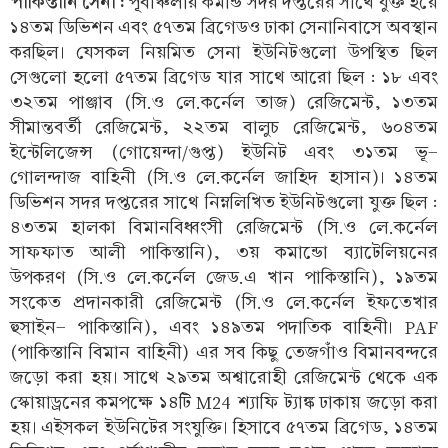
পাকিস্তানি সেনা :
পূর্বাঞ্চলীয় কমান্ড সদর দপ্তরের সাথে যুক্ত হয়ে
১৪তম ডিভিশন এবং ৫৭তম ব্রিগেডও ঢাকা সেনানিবাসে অবস্থান
করছিল। যেসকল নিয়মিত সেনা ইউনিটগুলো উপস্থিত ছিল
সেগুলো হলো ৫৭তম ব্রিগেড যার সাথে আরো ছিল : ১৮ এবং
৩২তম পাঞ্জাব (সি.ও লে.কর্নেল তাজ) রেজিমেন্ট, ১৩তম
সীমান্তবর্তী রেজিমেন্ট, ২২তম বালুচ রেজিমেন্ট, ৬০৪তম
ইন্টেলিজেন্স (গোয়েন্দা/গুপ্ত) ইউনিট এবং ৩১তম ভূ-
গোলন্দাজ বাহিনী (সি.ও লে.কর্নেল জাহিদ হাসান)। ১৪তম
ডিভিশন সদর দপ্তরের সাথে নিম্নলিখিত ইউনিটগুলো যুক্ত ছিল :
৪৩তম হালকা বিমানবিধ্বংসী রেজিমেন্ট (সি.ও লে.কর্নেল
সাফফাত আলী পাকিস্তানি), ৩য় কমান্ডো ব্যাটেলিয়নের
উপকরণ (সি.ও লে.কর্নেল জেড.এ খান পাকিস্তানি), ১৯তম
সংকেত প্রদানকারী রেজিমেন্ট (সি.ও লে.কর্নেল ইফতেখার
হুসাইন- পাকিস্তানি), এবং ১৪৯তম পদাতিক বাহিনী। PAF
(পাকিস্তানি বিমান বাহিনী) এর সব কিছু তেজগাঁও বিমানবন্দরে
জড়ো করা হয়। সাথে ২৯তম অশ্বারোহী রেজিমেন্ট থেকে এক
স্কোয়াড্রনের কমপক্ষে ১৪টি M24 শ্যাফি ট্যাঙ্ক ঢাকায় জড়ো করা
হয়। এইসকল ইউনিটের সংযুক্তি। হিসাবে ৫৭তম ব্রিগেড, ১৪তম