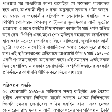
পাওয়ার পর বাঙালিরা আশা করেছিল যে ক্ষমতার পালাবদল
হবে এবং আওয়ামী লীগ ৬ দফা অনুসারে সরকার গঠন করবে।
২৮ ১৯৭১-এ তৎকালীন রাষ্ট্রপতি ও সেনাপ্রধান ইয়াহিয়া খান
পিপিপি (পাকিস্তান পিপলস্ পার্টি)-এর জুলফিকার আলী ভুট্টোর
প্ররোচনা ও চাপে জাতীয় বিধানসভার কার্যাবলি মার্চ পর্যন্ত স্থগিত
করে দেন। পিপিপি এরই মধ্যে শেখ মুজিবুর রহমানের জনপ্রিয়তা
হ্রাস করার উদ্দেশ্যে তদবির চালিয়ে যাচ্ছিলো, জুলফিকার আলী
ভুট্টো এও বলেন যে তিনি বাঙালিদের ক্ষমতা থেকে দূরে রাখতে
চান। এই স্থগিতকরণের প্রতিবাদে আওয়ামী লীগ ৭ মার্চ ১৯৭১-এ
একটি গণসমাবেশের আয়োজন করে। এই সমাবেশ এতই সফল
ছিল যে পাকিস্তান সরকার সেনাছাউনি ও পূর্বপাকিস্তানের সরকারি
প্রতিষ্ঠানের কার্যাবলি সীমিত করে দিতে বাধ্য হয়।
পরিকল্পনা পদ্ধতি
২২ ফেব্রুয়ারি ১৯৭১-এ পাকিস্তান সশস্ত্র বাহিনীর এক বৈঠকে
গৃহীত প্রস্তাবনার ভিত্তিতে মার্চের শুরুতে ১৪তম ডিভিশনের
জিওসি মেজর জেনারেল খাদিম হুসাইন রাজা এবং মেজর
জেনারেল রাও ফরমান আলী অপারেশনের মূল পরিকল্পনা তৈরি