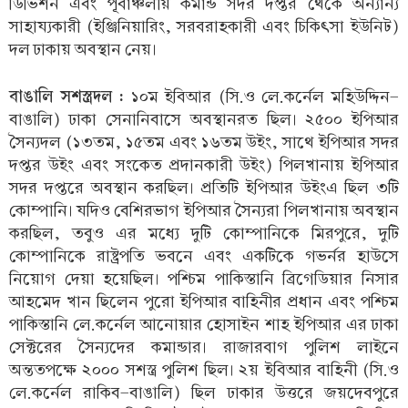
ডিভিশন এবং পূর্বাঞ্চলীয় কমান্ড সদর দপ্তর থেকে অন্যান্য
সাহায্যকারী (ইঞ্জিনিয়ারিং, সরবরাহকারী এবং চিকিৎসা ইউনিট)
দল ঢাকায় অবস্থান নেয়।
বাঙালি সশস্ত্রদল :
১০ম ইবিআর (সি.ও লে.কর্নেল মহিউদ্দিন-
বাঙালি) ঢাকা সেনানিবাসে অবস্থানরত ছিল। ২৫০০ ইপিআর
সৈন্যদল (১৩তম, ১৫তম এবং ১৬তম উইং, সাথে ইপিআর সদর
দপ্তর উইং এবং সংকেত প্রদানকারী উইং) পিলখানায় ইপিআর
সদর দপ্তরে অবস্থান করছিল। প্রতিটি ইপিআর উইংএ ছিল ৩টি
কোম্পানি। যদিও বেশিরভাগ ইপিআর সৈন্যরা পিলখানায় অবস্থান
করছিল, তবুও এর মধ্যে দুটি কোম্পানিকে মিরপুরে, দুটি
কোম্পানিকে রাষ্ট্রপতি ভবনে এবং একটিকে গভর্নর হাউসে
নিয়োগ দেয়া হয়েছিল। পশ্চিম পাকিস্তানি ব্রিগেডিয়ার নিসার
আহমেদ খান ছিলেন পুরো ইপিআর বাহিনীর প্রধান এবং পশ্চিম
পাকিস্তানি লে.কর্নেল আনোয়ার হোসাইন শাহ ইপিআর এর ঢাকা
সেক্টরের সৈন্যদের কমান্ডার। রাজারবাগ পুলিশ লাইনে
অন্ততপক্ষে ২০০০ সশস্ত্র পুলিশ ছিল। ২য় ইবিআর বাহিনী (সি.ও
লে.কর্নেল রাকিব-বাঙালি) ছিল ঢাকার উত্তরে জয়দেবপুরে