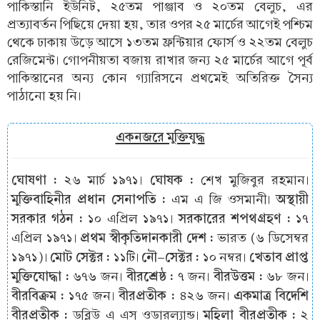
পাকিস্তানি ইউনিট, ২৫তম পাঞ্জাব ও ২০তম বেলুচ, এর
প্রত্যাবর্তন পিছিয়ে দেয়া হয়, তার ওপর ২৫ মার্চের আগেই পশ্চিম
থেকে ঢাকায় উড়ে আসে ১৩তম ফ্রন্টিয়ার ফোর্স ও ২২তম বেলুচ
রেজিমেন্ট। গোপনীয়তা বজায় রাখার জন্য ২৫ মার্চের আগে পূর্ব
পাকিস্তানের অন্য কোন গ্যারিসনে প্রথমেই অতিরিক্ত সৈন্য
পাঠানো হয় নি।
একনজরে মুক্তিযুদ্ধ
ঘোষণা :
ঘোষক :
২৬ মার্চ ১৯৭১।
শেখ মুজিবুর রহমান।
মুক্তিবাহিনীর প্রধান সেনাপতি :
অস্থায়ী
এম এ জি ওসমানী।
সরকার গঠন :
সরকারের শপথগ্রহণ :
১০ এপ্রিল ১৯৭১।
১৭
প্রথম স্বীকৃতিদানকারী দেশ :
এপ্রিল ১৯৭১।
ভারত (৬ ডিসেম্বর
মোট সেক্টর :
নৌ-সেক্টর :
খেতাব প্রাপ্ত
১৯৭১)।
১১টি।
১০ নম্বর।
মুক্তিযোদ্ধা :
বীরশ্রেষ্ঠ :
বীরউত্তম :
৬৭৬ জন।
৭ জন।
৬৮ জন।
বীরবিক্রম :
বীরপ্রতীক :
একমাত্র বিদেশি
১৭৫ জন।
৪২৬ জন।
বীরপ্রতীক :
মহিলা বীরপ্রতীক :
ডব্লিউ এ এস ওডারল্যান্ড।
২