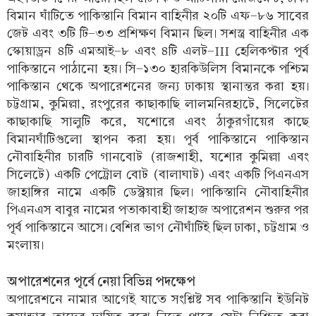
বিমান ঘাঁটিতে পাকিস্তানি বিমান বাহিনীর ২০টি এফ-৮৬ সাবের
জেট এবং ৩টি টি-৩৩ প্রশিক্ষণ বিমান ছিল। সশস্ত্র বাহিনীর এক
স্কোয়াড্রন ৪টি এমআই-৮ এবং ৪টি এলট-III হেলিকপ্টার পূর্ব
পাকিস্তানে পাঠানো হয়। সি-১৩০ হারকিউলিস বিমানকে পশ্চিম
পাকিস্তান থেকে অপারেশনের জন্য ঢাকায় স্থানান্তর করা হয়।
চট্টগ্রাম, কুমিল্লা, রংপুরের কাছাকাছি লালমনিরহাটে, সিলেটের
কাছাকাছি সালুটি করে, যশোরে এবং ঠাকুরগাঁয়ের কাছে
বিমানঘাঁটিগুলো স্থাপন করা হয়। পূর্ব পাকিস্তানে পাকিস্তান
নৌবাহিনীর চারটি গানবোট (রাজশাহী, যশোর কুমিল্লা এবং
সিলেটে) একটি পেট্রোল বোট (বালাঘাট) এবং একটি পিএনএস
জাহাঙ্গির নামে একটি ডেস্ট্রয়ার ছিল। পাকিস্তানি নৌবাহিনীর
পিএনএস বাবুর নামের পতাকাবাহী জাহাজ অপারেশন শুরুর পর
পূর্ব পাকিস্তানে আসে। বেশির ভাগ নৌঘাঁটিই ছিল ঢাকা, চট্টগ্রাম ও
মংলায়।
অপারেশনের পূর্বে নেয়া বিভিন্ন পদক্ষেপ
অপারেশনে নামার আগেই যাতে সংশ্লিষ্ট সব পাকিস্তানি ইউনিট