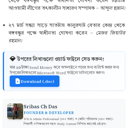
থেকে বঙ্গবন্ধুর পক্ষে স্বাধীনতা ঘোষণা করেন চট্টগ্রাম
আব্দুল হান্নান।
আওয়ামী লীগের তৎকালীন সাধারণ সম্পাদক -
২৭ মার্চ সন্ধ্যা সাড়ে সাতটায় কালুরঘাট বেতার কেন্দ্র থেকে
মেজর জিয়াউর
বঙ্গবন্ধুর পক্ষে স্বাধীনতা ঘোষণা করেন -
রহমান।
💎 উপরের লিখাগুলো ওয়ার্ড ফাইলে সেভ করুন!
10 টাকা
মাত্র
Send Money করে অফলাইনে পড়ার জন্য বা প্রিন্ট করার জন্য
উপরের লিখাগুলো Microsoft Word ফাইলে ডাউনলোড করুন।
Download (.doc)
Sribas Ch Das
FOUNDER & DEVELOPER
HR & Admin Professional (১২+ বছর) ও কোচিং পরিচালক (১৪+ বছর)।
শিক্ষার্থী ও শিক্ষকদের সহজ Study Content নিশ্চিত করতেই এই ব্লগ।