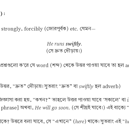
) :
, strongly, forcibly (জোরপূর্বক) etc. যেমন—
He runs
swiftly
.
(সে দ্রুত দৌড়ায়।)
র প্রশ্নগুলো ক’রে যে word (শব্দ) থেকে উত্তর পাওয়া যাবে তা হল 
swiftly
র, “দ্রুত” দৌড়ায়। সুতরাং “দ্রুত” বা
হল adverb)
িজ্ঞাসা করা হয়, “কখন?” তাহলে উত্তর পাওয়া যাবে ‘সকালে’ বা
He will go soon.
al phrase] অথবা,
(সে শীঘ্রই যাবে।) এই বাক্যে 
here
h
কে? উত্তরে বলা যাবে, সে “এখানে” (
) থাকে। সুতরাং এই “