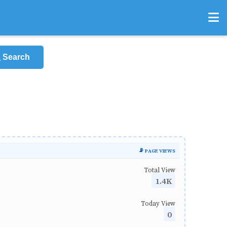
Search
📡 PAGE VIEWS
Total View
1.4K
Today View
0