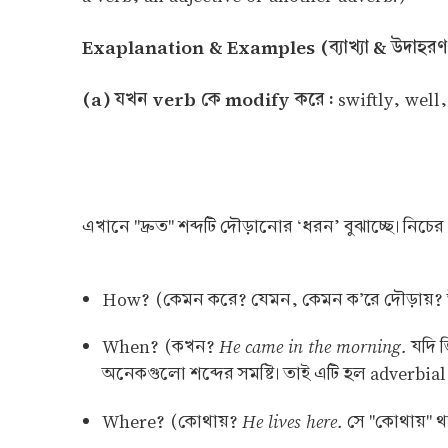
Exaplanation & Examples (ব্যাখ্যা & উদাহরণ
(a) যখন verb কে modify করে :
swiftly, well
এখানে "দ্রুত" শব্দটি দৌড়ানোর ‘ধরন’ বুঝাচ্ছে। নিচে
How? (কেমন করে? যেমন, কেমন ক’রে দৌড়ায়? উত্ত
He came in the morning.
When? (কখন?
যদি জ
অনেকগুলো শব্দের সমষ্টি। তাই এটি হল adverbi
He lives here.
Where? (কোথায়?
সে "কোথায়" থা