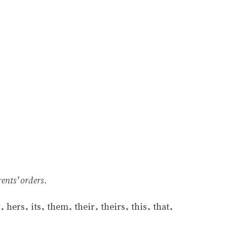
ents' orders.
hers, its, them, their, theirs, this, that,