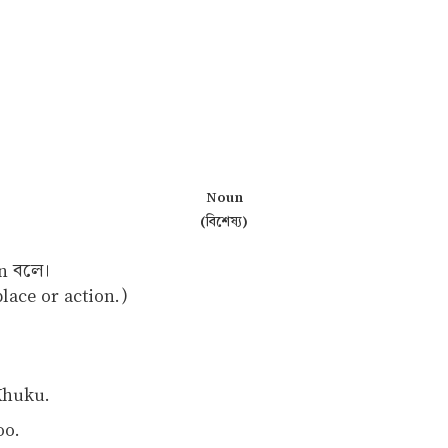
Noun
(বিশেষ্য)
un বলে।
lace or action.)
Khuku.
oo.