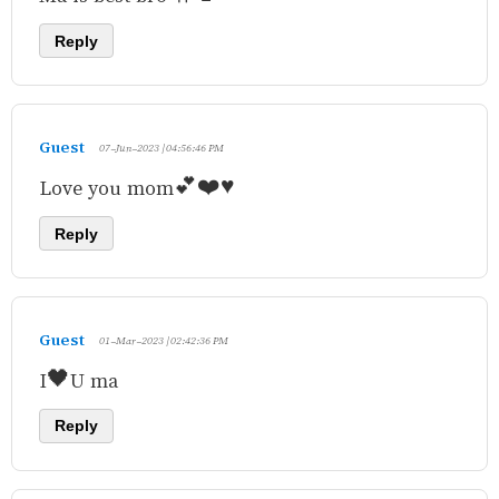
Reply
Guest
07-Jun-2023 | 04:56:46 PM
Love you mom💕❤️♥️
Reply
Guest
01-Mar-2023 | 02:42:36 PM
I🖤U ma
Reply