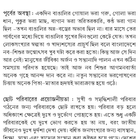
পূর্বের অবস্থা :
একদিন বাঙালির গোয়াল ভরা গরু, গোলা ভরা
ধান, পুকুর ভরা মাছ, বাগান ভরা তরিতরকারি, কণ্ঠ ভরা গান
ছিল –তখন বাঙালির অন্ন-বস্ত্রের অভাব ছিল না। বার মাসে তের
পার্বণের মধ্যে দিয়ে বাঙালির সুখের দিনগুলো কেটে যেত। তখন
লোকসংখ্যার স্বল্পতা ও খাদ্যশস্যের প্রাচুর্য ছিল বলে বাংলাদেশে
নব-শিশুর জন্মোৎসব খুব ঘটা করে করা হতো। কিন্তু আজ সে দিন
আর নেই। মানুষের জীবিকা অর্জন ও সন্তানাদি পালন এখন কঠিন
সমস্যায় পরিণত হয়েছে। তাই আজ নব শিশুর আগমনবার্তা
অনেক গৃহে আনন্দ দান করে না। নতুন সন্তানের ভরপোষণের
চিত্তায় অনেক পিতা-মাতার হৃদয়ই ভারাক্রাস্ত হয়ে ওঠে।
ছোট পরিবারের প্রয়োজনীয়তা :
সুখী ও সমৃদ্ধিশালী পরিবার
গঠনের জন্য পরিবারকে ছোট রাখতে হয়। পরিবার বড় হলে
অধিকাংশ ক্ষেত্রেই দুঃখ ও দুর্ভোগ পোহাতে হয়। এতে শুধু একটি
পরিবারকেই যে দুঃখ ভোগ করতে হয় তা নয়, বরং জাতীয়
জীবনেও দুঃখ দুর্দশা দেখা দেয়। বর্ধিত জনসংখ্যার জন্য বাসস্থান,
শিক্ষা, স্বাস্থ্য এবং খাদ্যের সংস্থান করা কষ্টকর হয়ে পড়ে। দেশের