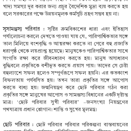
খাদ্য সমস্যা দূর করার জন্য প্রচুর বৈদেশিক মুদ্রা ব্যয় করতে হয়
বলে সরকারের পক্ষে উন্নয়নমূলক কর্মসূচি গ্রহণ সম্ভব হয় না।
সুসামঞ্জস্য পরিবার :
সৃষ্টির ক্রমবিকাশের ধারা এবং ইতিহাস
পর্যালোচনা করলে দেখতে পাওয়া যায় যে, পারিপার্শ্বিকতার সঙ্গে
তাল মিলিয়ে বংশবৃদ্ধি ও আত্মরক্ষা করতে না পেরে বহু প্রজাতি
ধরাপৃষ্ঠ থেকে লয়প্রাপ্ত হয়েছে। মানুষকেও পারিপার্শ্বিকতার সাথে
সংগতি রক্ষা করে জীবনধারণ করতে হয়। মানুষ অসাধারণ
বুদ্ধিবলে প্রকৃতিকে বশীভূত করতে প্রয়াস পায়। তাদের সে চেষ্টা
বহুলাংশে সফল হলেও সম্পূর্ণরূপে সফল হয়নি। এর কতকাংশ
বিফলতায় পর্যবসিত হয়। তখন তারা প্রকৃতির সঙ্গে আপোস
করতে বাধ্য হয়। জন্মনিয়ন্ত্রণ করে ছোট পরিবার গঠন করা
প্রকৃতির সঙ্গে মানুষের আপোস ও সামঞ্জস্য বিধানের একটি দৃষ্টান্ত
মাত্র। ‘ছোট পরিবার সুখী পরিবার’ –জনসংখ্যা নিয়ন্ত্রণের
পথযাত্রায় প্রধান শ্লোগান। শান্তি ও সুখের মূলমন্ত্র।
ছোট পরিবার :
ছোট পরিবার পরিবার পরিকল্পনা বাস্তবায়নের