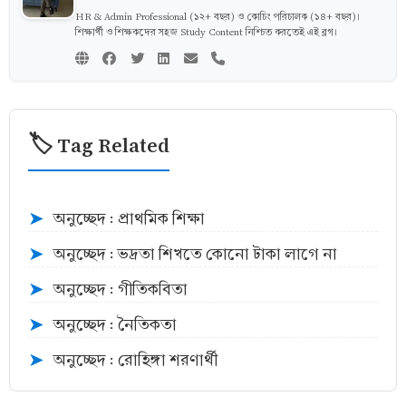
HR & Admin Professional (১২+ বছর) ও কোচিং পরিচালক (১৪+ বছর)।
শিক্ষার্থী ও শিক্ষকদের সহজ Study Content নিশ্চিত করতেই এই ব্লগ।
🏷️ Tag Related
অনুচ্ছেদ : প্রাথমিক শিক্ষা
➤
অনুচ্ছেদ : ভদ্রতা শিখতে কোনো টাকা লাগে না
➤
অনুচ্ছেদ : গীতিকবিতা
➤
অনুচ্ছেদ : নৈতিকতা
➤
অনুচ্ছেদ : রোহিঙ্গা শরণার্থী
➤