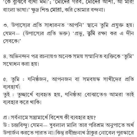
মম
মোদের
মোদের
‘কে বুঝিবে ব্যথা
।’; ‘
গরব,
আশা, আ মরি!
মোরা
বাংলা ভাষা।’ ক্ষুদ্র শিশু
, করি তোমার বন্দনা।
৩. উপাস্যের প্রতি সাধারনত ‘আপনি’ স্থানে তুমি প্রযুক্ত হয়।
তুমি
যেমন— (উপাস্যের প্রতি ভক্ত) ‘প্রভু,
রক্ষা কর এ দীন
সেবকে।’
৪. অভিনন্দন পত্র রচনায়ও অনেক সময় সম্মানিত ব্যক্তিকে ‘তুমি’
সম্বোধন করা হয়।
৫. তুমি : ঘনিষ্ঠজন, আপনজন বা সমবয়স্ক সাথীদের প্রতি
ব্যবহার্য।
তুই : তুচ্ছার্থে ব্যবহৃত হয়, ঘনিষ্ঠতা বোঝাতেও আমরা তাই
ব্যবহার করে থাকি।
প্র : সর্বনামে সম্ভ্রামার্থে বিশেষ কী ব্যবহার হয়?
উ : চন্দ্রবিন্দু। যেমন— খুবলাল মালি তার পরিশ্রম অনুপাতে অর্থ
উপার্জন করতে পারত না। কিন্তু রবীন্দ্রনাথ ঠাকুর নোবেল পুরস্কারে