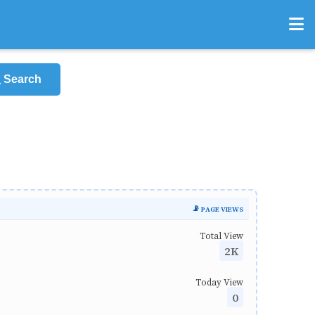
Search
📡 PAGE VIEWS
Total View
2K
Today View
0