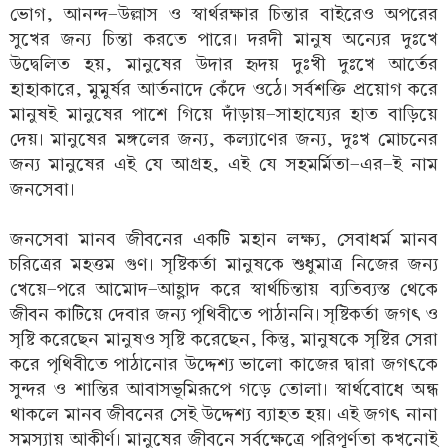
ভোগ, আনন্দ-উল্লাস ও স্বার্থরক্ষার চিন্তার বাইরেও অপরের
সুখের জন্য চিন্তা করতে পারে। দরদী মানুষ অন্যের দুঃখে
উদ্বেলিত হয়, মানুষের উদার হৃদয় দুঃখী দুঃখে আর্তের
হাহাকারে, মুমুর্ষর আর্তনাদে কেঁদে ওঠে। সর্বশক্তি প্রয়োগ করে
মানুষই মানুষের পাশে গিয়ে দাঁড়ায়-সাহায্যের হাত বাড়িয়ে
দেয়। মানুষের মঙ্গলের জন্য, কল্যাণের জন্য, দুঃখ মোচনের
জন্য মানুষের এই যে আগ্রহ, এই যে সহমর্মিতা-এর-ই নাম
জনসেবা।
জনসেবা মানব জীবনের একটি মহান লক্ষ্য, সেবাধর্ম মানব
চরিত্রের মহত্তম গুণ। সৃষ্টিকর্তা মানুষকে শুধুমাত্র নিজের জন্য
খেয়ে-পরে আমোদ-আহ্লাদ করে স্বার্থচিন্তায় ব্যতিব্যস্ত থেকে
জীবন কাটিয়ে দেবার জন্য পৃথিবীতে পাঠাননি। সৃষ্টিকর্তা জগৎ ও
সৃষ্টি করেছেন মানুষও সৃষ্টি করেছেন, কিন্তু, মানুষকে সৃষ্টির সেরা
করে পৃথিবীতে পাঠানোর উদ্দেশ্য ভালো কাজের দ্বারা জগৎকে
সুন্দর ও শান্তির আবাসভূমিরূপে গড়ে তোলা। স্বার্থবোধে অন্ধ
থাকলে মানব জীবনের সেই উদ্দেশ্য ব্যাহত হয়। এই জগৎ নানা
সমস্যায় আকীর্ণ। মানুষের জীবনে সর্বক্ষেত্রে পরিপূর্ণতা কখনোই