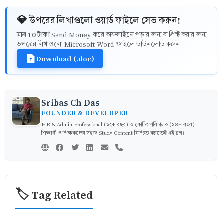
💎 উপরের লিখাগুলো ওয়ার্ড ফাইলে সেভ করুন!
10 টাকা
মাত্র
Send Money করে অফলাইনে পড়ার জন্য বা প্রিন্ট করার জন্য
উপরের লিখাগুলো Microsoft Word ফাইলে ডাউনলোড করুন।
Download (.doc)
Sribas Ch Das
FOUNDER & DEVELOPER
HR & Admin Professional (১২+ বছর) ও কোচিং পরিচালক (১৪+ বছর)।
শিক্ষার্থী ও শিক্ষকদের সহজ Study Content নিশ্চিত করতেই এই ব্লগ।
🏷️ Tag Related