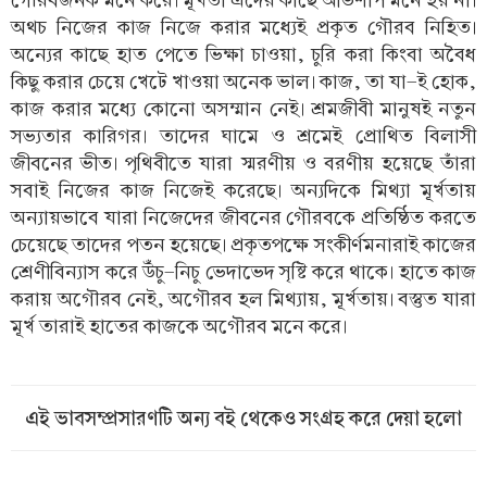
গৌরবজনক মনে করে। মূর্খতা এদের কাছে অভিশাপ মনে হয় না।
অথচ নিজের কাজ নিজে করার মধ্যেই প্রকৃত গৌরব নিহিত।
অন্যের কাছে হাত পেতে ভিক্ষা চাওয়া, চুরি করা কিংবা অবৈধ
কিছু করার চেয়ে খেটে খাওয়া অনেক ভাল। কাজ, তা যা-ই হোক,
কাজ করার মধ্যে কোনো অসম্মান নেই। শ্রমজীবী মানুষই নতুন
সভ্যতার কারিগর। তাদের ঘামে ও শ্রমেই প্রোথিত বিলাসী
জীবনের ভীত। পৃথিবীতে যারা স্মরণীয় ও বরণীয় হয়েছে তাঁরা
সবাই নিজের কাজ নিজেই করেছে। অন্যদিকে মিথ্যা মূর্খতায়
অন্যায়ভাবে যারা নিজেদের জীবনের গৌরবকে প্রতিষ্ঠিত করতে
চেয়েছে তাদের পতন হয়েছে। প্রকৃতপক্ষে সংকীর্ণমনারাই কাজের
শ্রেণীবিন্যাস করে উঁচু-নিচু ভেদাভেদ সৃষ্টি করে থাকে। হাতে কাজ
করায় অগৌরব নেই, অগৌরব হল মিথ্যায়, মূর্খতায়। বস্তুত যারা
মূর্খ তারাই হাতের কাজকে অগৌরব মনে করে।
এই ভাবসম্প্রসারণটি অন্য বই থেকেও সংগ্রহ করে দেয়া হলো