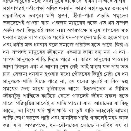
ব্যক্তি প্রাচুর্যের মধ্যে সর্বদা ডুবে থাকে সে-ই ধনী। এ অর্থে সাগর-
মহাসাগরই সর্বাপেক্ষা অধিক ধনবান। কারণ মহাসমুদ্রের তলদেশ
রত্নরাজিতে ভরপুর। মণি মুক্তা, হীরা-পান্না প্রভৃতি সমুদ্রের
তলদেশেই পাওয়া যায়। একজন মানুষের পক্ষে এত ধন সম্পদ
অর্জন করা কিছুতেই সম্ভব নয়। অপরপক্ষে মানুষ সাগরের মত
ধনবান হতে না পারলেও যথেষ্ট ধন-সম্পদের মালিক হতে পারে
এবং ধনীর মত ধনবান বলে সমাজে পরিচিত হতে পারে। কিন্তু এ
ধন-সম্পদই মানুষের জীবনের একমাত্র কাম্য বস্তু নয়। এ ধন-
সম্পদ মানুষকে শান্তি দিতে পারে না। কারণ মানুষের পাওয়ার
আশা চিরন্তন এবং এ আশার শেষ নেই। তাই মানুষ যত পায় তত
চায়। সেজন্য ধনবান হওয়ার মধ্যে গৌরবের কিছুই নেই। যে ধন
মানুষকে শান্তি দিতে পারে না, সে ধনের মূল্যই বা কি? স্বল্প
সময়ের জন্য মানুষ দুনিয়াতে আসে। ইহজগতের এ সীমিত
জীবনটুকু শান্তিতে কাটিয়ে যেতে পারলেই জীবন সফল হতে
পারে। পরিতুষ্টির মাঝেই এ শাস্তি পাওয়া যায়। আমাদের যা কিছু
আছে, তা নিয়ে যদি খুশি থাকি বা তুষ্ট থাকি তাহলেই আমরা
শাস্তি ভোগ করতে পারি এবং মানসিক শান্তি থাকলেই মহৎ কাজ
করা যায়। অপরপক্ষে, ধন-দৌলতের লোভে নানাবিধ সৎ বা