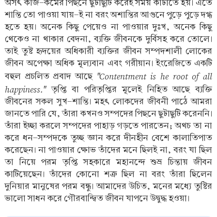
অসৎ কাজ-কর্মের পিছনে ছুটাছুটি করেই সময় কাটাতে হয়। এতে
শান্তি তো পাওয়া যায়-ই না বরং অশান্তির আগুনে পুড়ে পুড়ে দগ্ধ
হতে হয়। অনেক কিছু পেয়েও না পাওয়ার দুঃখ, অনেক কিছু
থেকেও না থাকার বেদনা, ব্যক্তি জীবনকে দুর্বিসহ করে তোলে।
তাই তুষ্ট হৃদয়ের অধিকারী ব্যক্তির জীবন সম্পদশালী লোকের
জীবন অপেক্ষা অধিক মূল্যবান এবং গরীয়ান। ইংরেজিতে একটি
"Contentment is he root of all
বহুল প্রচলিত প্রবাদ আছে
happiness."
তৃপ্তি বা পরিতৃপ্তির মূলেই নিহিত আছে ব্যক্তি
জীবনের সকল সুখ-শান্তি। মহৎ লোকদের জীবনী পাঠে আমরা
জানতে পারি যে, তাঁরা কখনও সম্পদের পিছনে ছুটাছুটি করেননি।
তাঁরা ইচ্ছা করলে সম্পদের পাহাড় গড়তে পারতেন; অথচ তা না
করে ধন-সম্পদকে তুচ্ছ জ্ঞান করে দীনহীন বেশে কালাতিপাত
করেছেন। না পাওয়ার ক্ষোভ তাঁদের মনে ছিলই না, বরং যা ছিল
তা নিয়ে পরম তৃপ্তি সহকারে মহানন্দে শুভ্র চিন্তায় জীবন
কাটিয়েছেন। তাঁদের কোনো শত্রু ছিল না বরং তাঁরা ছিলেন
দুনিয়ার মানুষের পরম বন্ধু। আমাদের উচিত, মনের মধ্যে তুষ্টির
ভালো সাধন করে গৌরবান্দ্বিত জীবন যাপনে উদ্বুদ্ধ হওয়া।