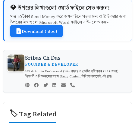
💎 উপরের লিখাগুলো ওয়ার্ড ফাইলে সেভ করুন!
10 টাকা
মাত্র
Send Money করে অফলাইনে পড়ার জন্য বা প্রিন্ট করার জন্য
উপরের লিখাগুলো Microsoft Word ফাইলে ডাউনলোড করুন।
Download (.doc)
Sribas Ch Das
FOUNDER & DEVELOPER
HR & Admin Professional (১২+ বছর) ও কোচিং পরিচালক (১৪+ বছর)।
শিক্ষার্থী ও শিক্ষকদের সহজ Study Content নিশ্চিত করতেই এই ব্লগ।
🏷️ Tag Related