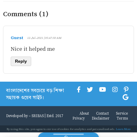
Comments (1)
Guest
12-Jul-2021 | 05:47:50 AM
Nice it helped me
Reply
বাংলাদেশের সবচেয়ে বড় শিক্ষা
সহায়ক ওয়েব সাইট।
About
Contact
Service
Developed by -
SRIBAS
| Estd. 2017
Privacy
Disclaimer
Terms
By using this site, you agree to our use of cookies for analytics and personalized ads.
Learn More