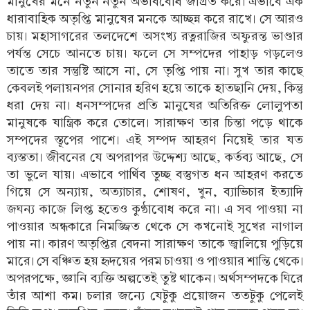
মানুষের মনে নতুন নতুন অভাববোধ জাগ্রত করে। এভাবে এক
ধারাবাহিক অতৃপ্তি মানুষের মনকে আচ্ছন্ন করে রাখে। সে আরও
চায়। মহাসাগরের তলদেশে অসংখ্য রত্নরাজির অফুরন্ত ভাণ্ডার
পর্যন্ত সেচে আনতে চায়। ফলে সে সম্পদের পাহাড় গড়লেও
তাতে তার সন্তুষ্টি আসে না, সে তৃপ্তি পায় না। সুখ তার কাছে
কেবলই পলায়নপর সোনার হরিণ হয়ে তাকে হাতছানি দেয়, কিন্তু
ধরা দেয় না। ধনসম্পদের প্রতি মানুষের অতিরিক্ত লোলুপতা
মানুষকে যান্ত্রিক করে তোলে। সারাক্ষণ তার চিন্তা পড়ে থাকে
সম্পদের স্তূপের পাশে। এই সম্পদ আহরণ নিয়েই তার যত
ব্যস্ততা। জীবনের যে অপরাপর উদ্দেশ্য আছে, কর্তব্য আছে, সে
তা ভুলে যায়। এভাবে পার্থিব তুচ্ছ বস্তুগত ধন আহরণ করতে
গিয়ে সে অন্যায়, অত্যাচার, শোষণ, খুন, ব্যাভিচার ইত্যাদি
জঘন্য কাজে লিপ্ত হতেও কুণ্ঠাবোধ করে না। এ সব পাওয়া না
পাওয়ার অন্ধকারে নিমজ্জিত থেকে সে কখনোই সুখের নাগাল
পায় না। কারণ অতৃপ্তির বেদনা সারাক্ষণ তাকে জ্বালিয়ে পুড়িয়ে
মারে। সে বঞ্চিত হয় হৃদয়ের পরম চাওয়া ও পাওয়ার শান্তি থেকে।
অপরপক্ষে, জ্ঞানি ব্যক্তি অল্পতেই তুষ্ট থাকেন। অর্থসম্পদকে ঘিরে
তাঁর আশা কম। চলার জন্যে যেটুকু প্রয়োজন ততটুকু পেলেই