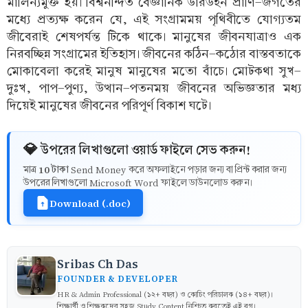
মালিন্যমুক্ত হয়। বিশ্বনন্দিত বৈজ্ঞানিক ডারউইন প্রাণি-জগতের
মধ্যে প্রত্যক্ষ করেন যে, এই সংগ্রামময় পৃথিবীতে যোগ্যতম
জীবেরাই শেষপর্যন্ত টিকে থাকে। মানুষের জীবনযাত্রাও এক
নিরবচ্ছিন্ন সংগ্রামের ইতিহাস। জীবনের কঠিন-কঠোর বাস্তবতাকে
মোকাবেলা করেই মানুষ মানুষের মতো বাঁচে। মোটকথা সুখ-
দুঃখ, পাপ-পুণ্য, উত্থান-পতনময় জীবনের অভিজ্ঞতার মধ্য
দিয়েই মানুষের জীবনের পরিপূর্ণ বিকাশ ঘটে।
💎 উপরের লিখাগুলো ওয়ার্ড ফাইলে সেভ করুন!
10 টাকা
মাত্র
Send Money করে অফলাইনে পড়ার জন্য বা প্রিন্ট করার জন্য
উপরের লিখাগুলো Microsoft Word ফাইলে ডাউনলোড করুন।
Download (.doc)
Sribas Ch Das
FOUNDER & DEVELOPER
HR & Admin Professional (১২+ বছর) ও কোচিং পরিচালক (১৪+ বছর)।
শিক্ষার্থী ও শিক্ষকদের সহজ Study Content নিশ্চিত করতেই এই ব্লগ।