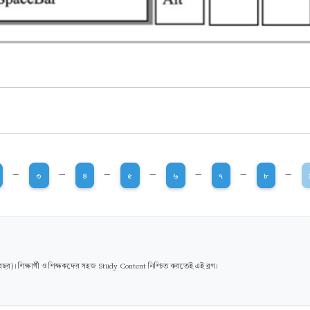
-
-
-
-
-
-
-
৩
৪
৫
৬
৭
৮
। শিক্ষার্থী ও শিক্ষকদের সহজ Study Content নিশ্চিত করতেই এই ব্লগ।