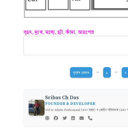
বৃহৎ, দুঃখ, মঃস্য, হ্যাঁ, কাঁদা, অতঃপর
-
-
পূর্বের লেসন
১
২
Sribas Ch Das
FOUNDER & DEVELOPER
HR & Admin Professional (১২+ বছর) ও কোচিং পরিচালক (১৪+ বছর)