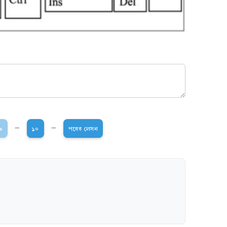
-
-
৯
১০
পরের লেসন