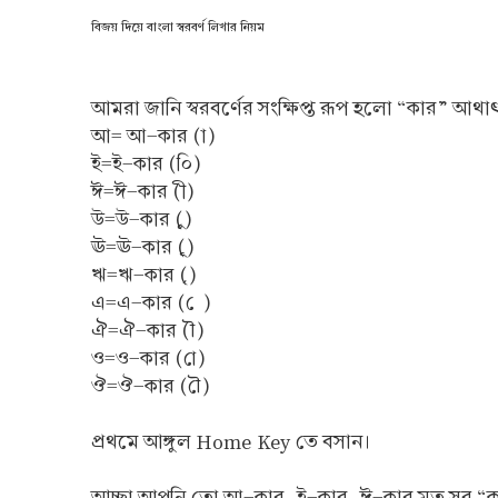
বিজয় দিয়ে বাংলা স্বরবর্ণ লিখার নিয়ম
আমরা জানি স্বরবর্ণের সংক্ষিপ্ত রূপ হলো “কার” আথা
আ= আ-কার (া)
ই=ই-কার (০ি)
ঈ=ঈ-কার (ী)
উ=উ-কার (ু)
ঊ=ঊ-কার (ূ)
ঋ=ঋ-কার (ৃ)
এ=এ-কার ( ে )
ঐ=ঐ-কার (ৗ)
ও=ও-কার (ো)
ঔ=ঔ-কার (ৌ)
প্রথমে আঙ্গুল Home Key তে বসান।
আচ্ছা আপনি তো আ-কার, ই-কার, ঈ-কার মত সব “