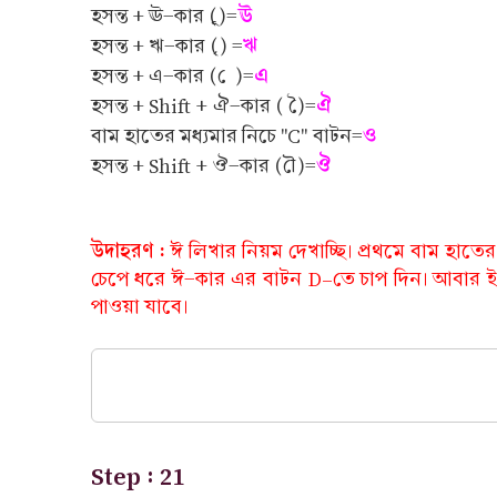
ঊ
হসন্ত + ঊ-কার (ূ)=
ঋ
হসন্ত + ঋ-কার (ৃ) =
এ
হসন্ত + এ-কার ( ে )=
ঐ
হসন্ত + ‍Shift + ঐ-কার ( ৈ)=
ও
বাম হাতের মধ্যমার নিচে "C" বাটন=
ঔ
হসন্ত + Shift + ঔ-কার (ৌ)=
উদাহরণ :
ঈ লিখার নিয়ম দেখাচ্ছি। প্রথমে বাম হাত
চেপে ধরে ঈ-কার এর বাটন D-তে চাপ দিন। আবার ই-ক
পাওয়া যাবে।
Step : 21