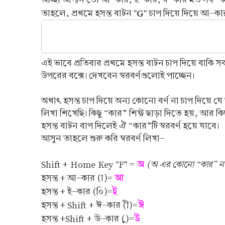
G
তাহলে, প্রথমে হসন্ত বাটন "
" চাপ দিয়ে দিয়ে আ-ক
এই ভাবে প্রতিবার প্রথমে হসন্ত বাটন চাপ দিয়ে বাকি
উপরের বক্সে। দেখবেন স্বরবর্ণগুলোই পাচ্ছেন।
অথাৎ হসন্ত চাপ দিয়ে অন্য কোনো বর্ণ না চাপ দিয়ে যে
লিখা শিখেছি। কিছু “কার” শিফ্ট ছাড়া দিতে হয়, আর ক
হসন্ত বাটন বাপ দিলেই ঐ “কার”টি স্বরবর্ণ হয়ে যাবে।
আসুন তাহলে শুরু করি স্বরবর্ণ লিখা-
অ
(অ এর কোনো “কার” নাই,
Shift + Home Key "F" =
আ
হসন্ত + আ-কার (া)=
ই
হসন্ত + ই-কার (০ি)=
ঈ
হসন্ত + Shift + ঈ-কার (ী)=
উ
হসন্ত +Shift + উ-কার (ু)=