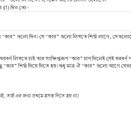
(া
ার
) দিন তো-
 সব “কার” গুলো দিন। যে “কার” গুলো লিখতে শিফ্ট লাগে, সেগুলোতে
 স্বরবর্ণ লিখতে চাই তার সংক্ষিপ্তরূপ “কার” চাপ দিলেই সেই স্বর
িছু “কার” শিফ্ট দিয়ে দিতে হয়। শুধু মাত্র ঐ “কার” গুলো আগে য
 তাই এর জন্য প্রথমে হসস্ত দিতে হয় না)