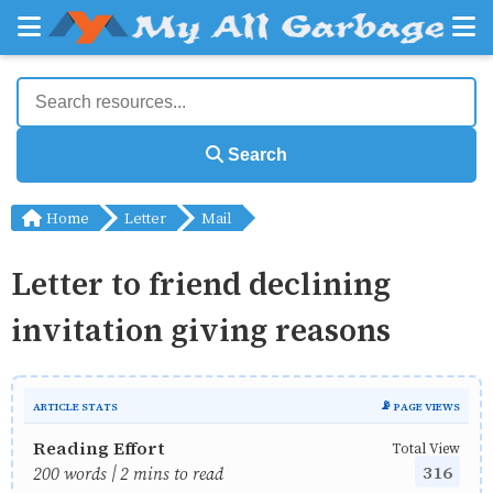
Search
Home
Letter
Mail
Letter to friend declining
invitation giving reasons
ARTICLE STATS
📡 PAGE VIEWS
Reading Effort
Total View
316
200 words | 2 mins to read