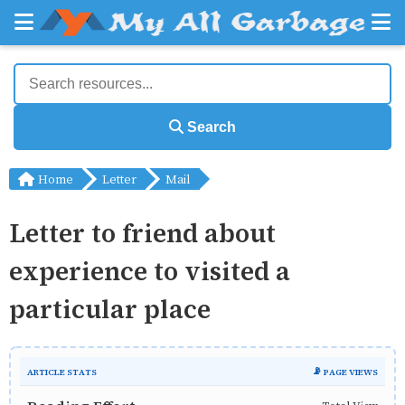
Search
Home
Letter
Mail
Letter to friend about
experience to visited a
particular place
ARTICLE STATS
📡 PAGE VIEWS