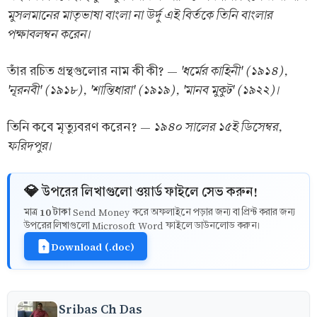
মুসলমানের মাতৃভাষা বাংলা না উর্দু এই বির্তকে তিনি বাংলার
পক্ষাবলম্বন করেন।
'ধর্মের কাহিনী' (১৯১৪),
তাঁর রচিত গ্রন্থগুলোর নাম কী কী? —
'নূরনবী' (১৯১৮), 'শান্তিধারা' (১৯১৯), 'মানব মুকুট' (১৯২২)।
১৯৪০ সালের ১৫ই ডিসেম্বর,
তিনি কবে মৃত্যুবরণ করেন? —
ফরিদপুর।
💎 উপরের লিখাগুলো ওয়ার্ড ফাইলে সেভ করুন!
10 টাকা
মাত্র
Send Money করে অফলাইনে পড়ার জন্য বা প্রিন্ট করার জন্য
উপরের লিখাগুলো Microsoft Word ফাইলে ডাউনলোড করুন।
Download (.doc)
Sribas Ch Das