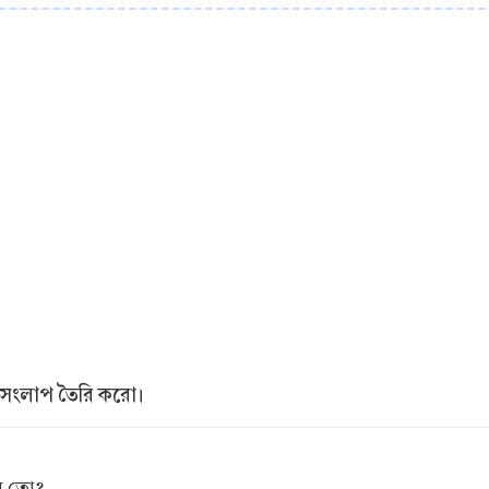
্যে সংলাপ তৈরি করো।
বল তো?