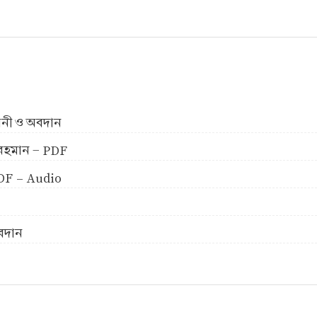
ীবনী ও অবদান
ুর রহমান - PDF
 PDF - Audio
অবদান