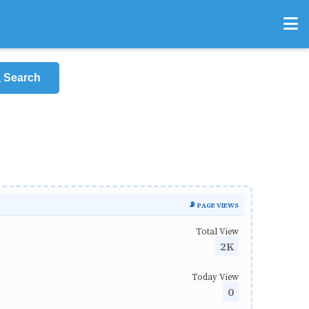
Search
📡 PAGE VIEWS
Total View
2K
Today View
0