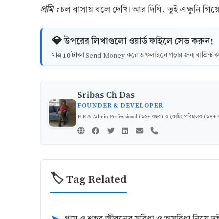
প্রমি :
চল বাসায় বলে দেখি। আর দিঘি, তুই এক্ষুনি গিয়
💎 উপরের লিখাগুলো ওয়ার্ড ফাইলে সেভ করুন!
10 টাকা
মাত্র
Send Money করে অফলাইনে পড়ার জন্য বা প্রিন্
Sribas Ch Das
FOUNDER & DEVELOPER
HR & Admin Professional (১২+ বছর) ও কোচিং পরিচালক (১৪+ বছর)
🏷️ Tag Related
গ্রাম ও শহর জীবনের সুবিধা ও অসুবিধা নিয়ে দুই