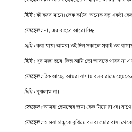
দিঘি :
কী করব মানে। কেক কাটব। অনেক বড় একটা কে
সোহেল :
না, এর বাইরে আরো কিছু।
প্রমি :
করা যায়। আমরা ওই দিন সকালে সবাই ওর বাসায়
দিঘি :
খুব মজা হবে। কিন্তু আমি তো আসতে পারব না 
সোহেল :
ঠিক আছে, আমরা বাসায় বলব রাতে হেমন্তের
দিঘি :
বুঝলাম না।
সোহেল :
আমরা হেমন্তের জন্য কেক নিয়ে রাখব। সাথে 
সোহেল :
আমরা চাচ্চুকে বুঝিয়ে বলব। তোর বাসা থেক