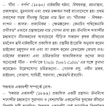
'নীল - দর্পণ' (১৮৬০) নাটকটির ঘটনা, বিষয়বস্তু, রচনাস্থান,
—
প্রকাশস্থান, মুদ্রণালয় এবং প্রথম মঞ্চায়ন সবই বাংলাদেশে হয়। প্রথম
প্রকাশের সময় দীনবন্ধু মিত্রের নাম ছিল না। ''নীলকর - বিষধর-
দংশন - কাতর- প্রজানিকর - ক্ষেমঙ্করেণ- কেনচিৎ পথিকেনাভি
প্রণীতম'' এভাবে গ্রন্থাকারের নাম গোপন রাখা হয়। ঊনবিংশ শতাব্দীর
মধ্যভাগে নীলকরদের অত্যাচারে পীড়িত সাধারণ কৃষক জীবনের
মর্মভেদ ছবি নাটকটিতে প্রকাশিত হয়। গ্রন্থটির ইংরেজি অনুবাদ করেন
মাইকেল মধুসূদন দত্ত এবং তা প্রকাশ করেন রেভারেন্ড জেমস্ লঙ।
নাটকের বাস্তবতা এবং চরিত্রগুলির স্বাভাবিকতার গুণের জন্য
অনেকেই 'নীল - দর্পণ'কে 'Uncle Tom's Cabin' এর সঙ্গে তুলনা
করেছেন৷ উল্লেখযোগ্য চরিত্রগুলো— গোলক বসু, নবীন মাধব,
রাইচরণ, তোরাপ, সাবিত্রী, সরলতা, ক্ষেত্রমণি ইত্যাদি।
'সধবার একাদশী' সম্পর্কে লেখ।
'সধবার একাদশী' (১৮৬৬) প্রকাশিত একটি প্রহসন। ঊনবিংশ
—
শতাব্দীর মধ্যভাগে সুরাপান ও বেশ্যাসক্তি একশ্রেণির যুবকের জীবনে
বিপর্যয় সৃষ্টি করেছিল। "সধবার একাদশী" সেই সামাজিক বিপর্যয়ের