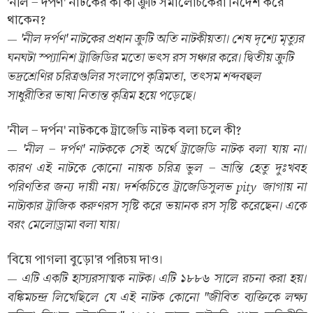
'নীল - দর্পণ' নাটকের কী কী ক্রুটি সমালোচকেরা নির্দেশ করে
থাকেন?
'নীল দর্পণ' নাটকের প্রধান ক্রুটি অতি নাটকীয়তা। শেষ দৃশ্যে মৃত্যুর
—
ঘনঘটা স্প্যানিশ ট্রাজিডির মতো ভৎস রস সঞ্চার করে। দ্বিতীয় ক্রুটি
ভদ্রশ্রেণির চরিত্রগুলির সংলাপে কৃত্রিমতা, তৎসম শব্দবহুল
সাধুরীতির ভাষা নিতান্ত কৃত্রিম হয়ে পড়েছে।
'নীল - দর্পন' নাটককে ট্রাজেডি নাটক বলা চলে কী?
'নীল - দর্পণ' নাটককে সেই অর্থে ট্রাজেডি নাটক বলা যায় না।
—
কারণ এই নাটকে কোনো নায়ক চরিত্র ভুল - ভ্রান্তি হেতু দুঃখবহ
পরিণতির জন্য দায়ী নয়। দর্শকচিত্তে ট্রাজেডিসুলভ pity জাগায় না
নাট্যকার ট্রাজিক করুণরস সৃষ্টি করে ভয়ানক রস সৃষ্টি করেছেন। একে
বরং মেলোড্রামা বলা যায়।
'বিয়ে পাগলা বুড়ো'র পরিচয় দাও।
এটি একটি হাস্যরসাত্মক নাটক। এটি ১৮৮৬ সালে রচনা করা হয়।
—
বঙ্কিমচন্দ্র লিখেছিলে যে এই নাটক কোনো "জীবিত ব্যক্তিকে লক্ষ্য