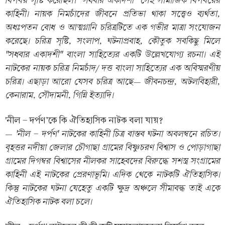
কাহিনী। নায়ক নিমচাঁদের জীবনে প্রতিভা থাকা সত্ত্বেও ব্যর্থতা,
অধঃপতন বোধ ও আত্মগ্লানি চরিত্রটিতে এক গভীর মাত্রা সংযোজন
করেছে। চরিত্র সৃষ্টি, সংলাপ, ঘটনাপ্রবাহ, কৌতুক সবকিছু মিলে
"সধবার একাদশী" বাংলা সাহিত্যের একটি উল্লেখযোগ্য রচনা। এই
নাটকের নায়ক চরিত্র নিমচাঁদ/ দত্ত বাংলা সাহিত্যের এক অবিস্মরণীয়
চরিত্র। এছাড়া আরো যেসব চরিত্র আছে— জীবনচন্দ্র, অটলবিহারী,
কেনারাম, সৌদামনী, গিন্নি ইত্যাদি।
'নীল - দর্পণ'কে কি ঐতিহাসিক নাটক বলা যায়?
'নীল - দর্পণ' নাটকের কাহিনী চিত্র বাস্তব ঘটনা অবলম্বনে রচিত।
—
বৃহত্তর নদীয়া জেলার চৌগাছা গ্রামের বিষ্ণুচরণ বিশ্বাস ও পোড়াগাছা
গ্রামের দিগম্বর বিশ্বাসের নীলকর সাহেবদের বিরুদ্ধে সশস্ত্র সংগ্রামের
কাহিনী এই নাটকের প্রেরণাভূমি। এদিক থেকে নাটকটি ঐতিহাসিক।
কিন্তু নাটকের ঘটনা যেহেতু একটি ক্ষুদ্র অঞ্চলে সীমাবদ্ধ তাই একে
ঐতিহাসিক নাটক বলা চলে।