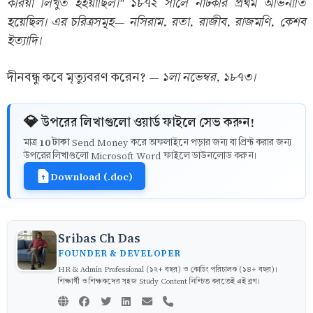
করিয়া লিখুত হইয়াছিল।" ১৮৭২ সালে নাটকরি প্রথম অভিনীতি
হয়েছিল। এর চরিত্রসমূহ— নসিরাম, রতা, রাজীব, রাজমণি, কেশব
ইত্যাদি।
১লা নভেম্বর, ১৮৭৩।
দীনবন্ধু কবে মৃত্যুবরণ করেন? —
💎 উপরের লিখাগুলো ওয়ার্ড ফাইলে সেভ করুন!
10 টাকা
মাত্র
Send Money করে অফলাইনে পড়ার জন্য বা প্রিন্ট করার জন্য
উপরের লিখাগুলো Microsoft Word ফাইলে ডাউনলোড করুন।
Download (.doc)
Sribas Ch Das
FOUNDER & DEVELOPER
HR & Admin Professional (১২+ বছর) ও কোচিং পরিচালক (১৪+ বছর)।
শিক্ষার্থী ও শিক্ষকদের সহজ Study Content নিশ্চিত করতেই এই ব্লগ।