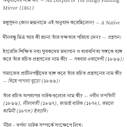
অনুবাদের নাম কী? —
Mirror (1861)
A Native
মধুসূদন কোন ছদ্মনামে এই অনুবাদ করেছিলেন? —
প্রহসন।
দীনবন্ধু মিত্র আর কী রচনা তাঁর দক্ষতার পরিচয় দেন? —
ইংরেজি শিক্ষিত নব্য যুবকদের মদ্যপান ও বারবণিতা সঙ্গকে ব্যঙ্গ
সধবার একাদেশী (১৮৬৬)।
করে তাঁর রচিত প্রহসনের নাম কী? —
সমাজের প্রাচীনপন্থীদের ব্যঙ্গ করে তাঁর রচিত প্রহসনের নাম কী?
বিয়ে পাগলা বুড়ো (১৮৬৬)।
—
নবীন তপস্বিনী
তাঁর রচিত অপরাপর নাটকগুলোর নাম কী? —
(১৮৬৬), লীলাবতী (১৮৬৭), জামাই বারিক (১৮৭২), কমলে
কামিনী (১৮৭৩) ইত্যাদি।
'নীল - দর্পণ' নাটক সম্পর্কে সংক্ষেপে লিখ।