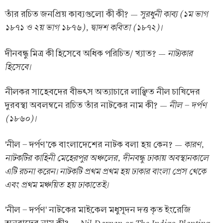
সুরধুনী কাব্য (১ম ভাগ
তাঁর রচিত জনপ্রিয় কাব্যগুলো কী কী? —
১৮৭১ ও ২য় ভাগ ১৮৭৬), দ্বাদশ কবিতা (১৮৭২)।
নাট্যকার
দীনবন্ধু মিত্র কী হিসেবে অধিক পরিচিত/ খ্যাত? —
হিসেবে।
নীলকর সাহেবদের বীভৎস অত্যাচারে লাঞ্ছিত নীল চাষিদের
নীল - দর্পণ
দুরবস্থা অবলম্বনে রচিত তাঁর নাটকের নাম কী? —
(১৮৬০)।
কারণ,
'নীল - দর্পণ'কে বাংলাদেশের নাটক বলা হয় কেন? —
নাটকটির কাহিনী মেহেরপুর অঞ্চলের, দীনবন্ধু ঢাকায় অবস্থানকালে
এটি রচনা করেন। নাটকটি প্রথম প্রথম হয় ঢাকার বাংলা প্রেস থেকে
এবং প্রথম মঞ্চয়িত হয় ঢাকাতেই।
'নীল - দর্পণ' নাটকের মাইকেল মধুসূদন দত্ত কৃত ইংরেজি
Nil Darpan or The Indigo Planting