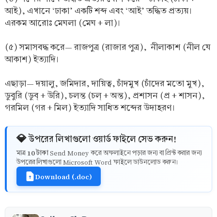
আই), এখানে ‘ঢাকা’ একটি শব্দ এবং ‘আই’ তদ্ধিত প্রত্যয়।
এরকম আরোঃ মেঘলা (মেঘ + লা)।
(৫) সমাসবদ্ধ করে— রাজপুত্র (রাজার পুত্র), নীলাকাশ (নীল যে
আকাশ) ইত্যাদি।
এছাড়া— দয়ালু, জমিদার, দায়িত্ব, চাঁদমুখ (চাঁদের মতো মুখ),
ডুবুরি (ডুব্ + উরি), চলন্ত (চল্ + অন্ত), প্রশাসন (প্র + শাসন),
গরমিল (গর + মিল) ইত্যাদি সাধিত শব্দের উদাহরণ।
💎 উপরের লিখাগুলো ওয়ার্ড ফাইলে সেভ করুন!
10 টাকা
মাত্র
Send Money করে অফলাইনে পড়ার জন্য বা প্রিন্ট করার জন্য
উপরের লিখাগুলো Microsoft Word ফাইলে ডাউনলোড করুন।
Download (.doc)