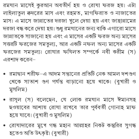
রমযান মাসেই কুরআন অবতীর্ণ হয় ও রোযা ফরজ হয়। এটা
লাইলাতুল ক্বদরের মাস এবং রহমত, মাগফিরাত ও নাজাতের
মাস। এ মাসে জান্নাতের দরজা খুলে দেয়া হয় এবং জাহান্নামের
দরজা বন্ধ করে দেয়া হয়। শুধু রমযানের জন্য বাকি এগারো মাসে
জান্নাতকে সাজানো হয় এবং এ মাসের একটি ফরজ অন্য মাসের
সত্তরটি ফরজের সমতুল্য, আর একটি নফল অন্য মাসের একটি
ফরজের সমতুল্য। রোযার ফযিলত সম্পর্কে নবী করীম (স)
এরশাদ করেন-
রমাদ্বান শরীফ-এ আদম সন্তানের প্রতিটি নেক আমল দশগুণ
থেকে সাতাশ গুণ পর্যন্ত বাড়ানো হয়ে থাকে। (বুখারী ও
মুসলিম)
রাসূল (স) বলেছেন, যে লোক রমযান মাসে ঈমানসহ
ছওয়াবের আশায় রোযা রাখবে তার পূর্ববর্তী গোনাহ মাফ
হয়ে যাবে। (বুখারী ও মুসলিম)
রোযাদারের মুখে গন্ধ মহান আল্লাহর নিকট কস্তুরির সুগন্ধ
হতেও অতি উৎকৃষ্ট। (বুখারী)