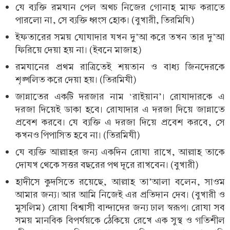
যে ব্যক্তি রমযান পেল অথচ নিজের গোনাহ মাফ করাতে
পারলো না, সে ব্যক্তি ধ্বংস হোক। (বুখারী, তিরমিযি)
ইফতারের সময় যোযাদার যখন দু’আ করে তখন তার দু’আ
ফিরিয়ে দেয়া হয় না। (ইবনে মাজাহ)
রমযানের প্রথম রাত্রিতেই শয়তান ও বাধ্য জিনদেরকে
শৃঙ্খলিত করে দেয়া হয়। (তিরমিযী)
জান্নাতের একটি দরজার নাম ‘রাইয়ান’। রোযাদারকে এ
দরজা দিয়েই ডাকা হবে। রোযাদার এ দরজা দিয়ে জান্নাতে
প্রবেশ করবে। যে ব্যক্তি এ দরজা দিয়ে প্রবেশ করবে, সে
কখনও পিপাসিত হবে না। (তিরমিযী)
যে ব্যক্তি আল্লাহর জন্য একদিন রোযা রাখে, আল্লাহ তাকে
দোযখ থেকে সত্তর বছরের পথ দূরে রাখবেন। (বুখারী)
হাদীসে কুদসিতে রয়েছে, আল্লাহ তা’আলা বলেন, সাওম
আমার জন্য। আর আমি নিজেই এর প্রতিদান দেব। (বুখারী ও
মুসলিম) রোযা বিশ্বাসী বান্দাদের জন্য ঢাল স্বরূপ। রোযা সব
সময় মানবিক বিপর্যয়কে ঠেকিয়ে রেখে এক সুস্থ ও গতিশীল