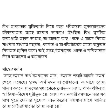
বিশ্ব মানবতার মুক্তিবার্তা নিয়ে বছর পরিক্রমায় মুসলমানদের
জীবনযাত্রায় মাহে রমযান আবারও উপস্থিত। বিশ্ব মুসলিম
জনগোষ্ঠী মহান আল্লাহ তা’আলার কাছ থেকে এ মাসে সিয়াম
সাধনার মাধ্যমে রহমত, বরকত ও মাগফিরাতের মতো অফুরন্ত
নিয়ামত হাসিল করে। তাই মাহে রমযানের গুরুত্ব ও ফযিলতকে
ঘিরে আমাদের এ আয়োজন।
মাহে রমযান
‘মাহে রমযান’
‘রমযান’
অর্থ রমযানের মাস।
শব্দটি আরবি ‘রময’
‘রময’
থেকে এসেছে।
অর্থ দমন বা পোড়ানো। এ মাসে রোযা
পালন করলে মানুষের মধ্য থেকে লোভ-লালসা, পাপ-পঙ্কিলতা
ও হিংসা-বিদ্বেষ দূরীভূত হয়। রোযা পালনকারী রমযানে তার সব
পাপ মুছে ফেলার সুযোগ লাভ করেন। রমযান মাসে পালিত
রোযাকেই রমযানের রোযা বলা হয়।