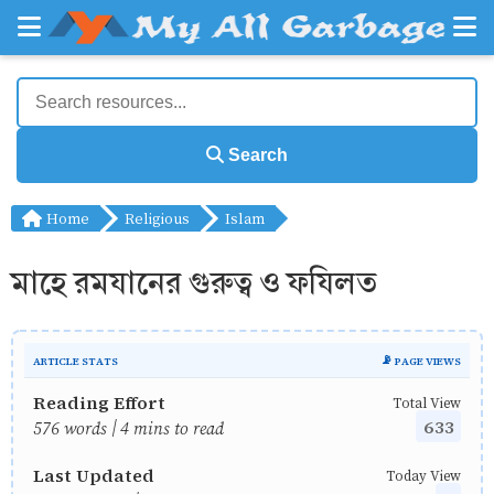
Search
Home
Religious
Islam
মাহে রমযানের গুরুত্ব ও ফযিলত
ARTICLE STATS
📡 PAGE VIEWS
Reading Effort
Total View
633
576 words | 4 mins to read
Last Updated
Today View