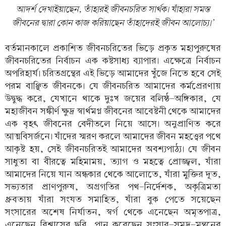
আদর্শ দেখাইয়াছেন, তাঁহারই জীবনচরিত সার্থক। যাঁহারা সমস্ত
জীবনের দ্বারা কোন কাজ করিয়াছেন তাঁহাদেরই জীবন আলোচ্য।’
বর্তমানকালে প্রকাশিত জীবনচরিতের ভিড়ে প্রকৃত মহাপুরুষের
জীবনচরিতের নির্বাচন এক কষ্টসাধ্য ব্যাপার। এক্ষেত্রে নির্বাচন
অপরিহার্য। চরিতগ্রন্থের এই ভিড়ে আমাদের খুঁজে নিতে হবে সেই
পরম বাঞ্ছিত জীবনকে। যে জীবনচরিত আমাদের কর্মপ্রেরণায়
উদ্বুদ্ধ করে, যেখানে থাকে দুঃখ জয়ের বলিষ্ঠ-অঙ্গিকার, যে
মহাজীবন সঙ্কীর্ণ ক্ষুদ্র স্বার্থমগ্ন জীবনের আবেষ্টনী থেকে আমাদের
এক বৃহৎ জীবনের বেদীতলে নিয়ে আসে। অনুপ্রাণিত করে
আত্মবিসর্জনে। যাঁদের স্মরণ করলে আমাদের জীবন মহত্ত্বের পথে
আকৃষ্ট হয়, সেই জীবনচরিতই আমাদের অবশ্যপাঠ্য। যে জীবন
সাধুতা বা বীরত্বে মহিমাময়, ত্যাগ ও মহত্বে প্রোজ্জ্বল, যাঁরা
আমাদের নিয়ে যান অন্ধকার থেকে আলোতে, যাঁরা মুক্তির দূত,
সভ্যতার প্রাণপুরুষ, অগ্রগতির পথ-নির্দেশক, অকৃত্রিমতা
ধ্রুবতায় যাঁরা সংযত সমাহিত, যাঁরা বুক পেতে সয়েছেন
সংসারের অশেষ নির্যাতন, স্বর্গ থেকে এনেছেন অমৃতপাত্র,
এনেছেন বিশ্বাসের ছবি, পান করেছেন সংসার-সমুদ্র-মন্থনের