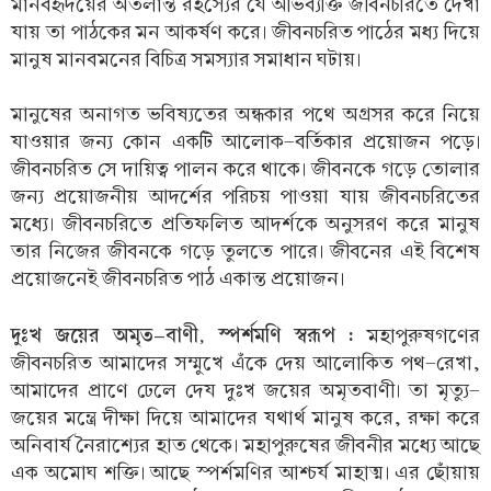
মানবহৃদয়ের অতলান্ত রহস্যের যে অভিব্যক্তি জীবনচরিতে দেখা
যায় তা পাঠকের মন আকর্ষণ করে। জীবনচরিত পাঠের মধ্য দিয়ে
মানুষ মানবমনের বিচিত্র সমস্যার সমাধান ঘটায়।
মানুষের অনাগত ভবিষ্যতের অন্ধকার পথে অগ্রসর করে নিয়ে
যাওয়ার জন্য কোন একটি আলোক-বর্তিকার প্রয়োজন পড়ে।
জীবনচরিত সে দায়িত্ব পালন করে থাকে। জীবনকে গড়ে তোলার
জন্য প্রয়োজনীয় আদর্শের পরিচয় পাওয়া যায় জীবনচরিতের
মধ্যে। জীবনচরিতে প্রতিফলিত আদর্শকে অনুসরণ করে মানুষ
তার নিজের জীবনকে গড়ে তুলতে পারে। জীবনের এই বিশেষ
প্রয়োজনেই জীবনচরিত পাঠ একান্ত প্রয়োজন।
দুঃখ জয়ের অমৃত-বাণী, স্পর্শমণি স্বরূপ :
মহাপুরুষগণের
জীবনচরিত আমাদের সম্মুখে এঁকে দেয় আলোকিত পথ-রেখা,
আমাদের প্রাণে ঢেলে দেয দুঃখ জয়ের অমৃতবাণী। তা মৃত্যু-
জয়ের মন্ত্রে দীক্ষা দিয়ে আমাদের যথার্থ মানুষ করে, রক্ষা করে
অনিবার্য নৈরাশ্যের হাত থেকে। মহাপুরুষের জীবনীর মধ্যে আছে
এক অমোঘ শক্তি। আছে স্পর্শমণির আশ্চর্য মাহাত্ম। এর ছোঁয়ায়