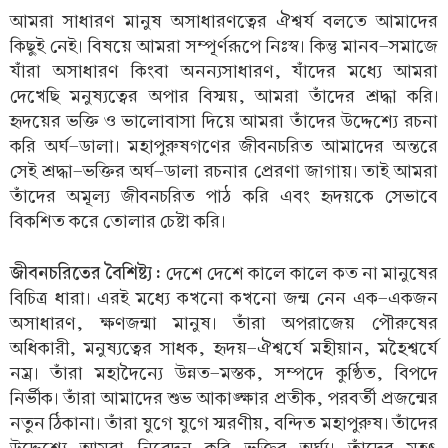
আমরা সাধারণ মানুষ অসাধারণত্বের ঐশ্বর্য বলতে আমাদের
কিছুই নেই। বিষয়ে আমরা সম্পূর্ণরূপে নিঃস্ব। কিন্তু মানব-সমাজে
যাঁরা অসাধারণ কিংবা অনন্যসাধারণ, যাঁদের মধ্যে আমরা
দেখেছি মনুষ্যত্বের অপার বিস্ময়, আমরা তাঁদের শ্রদ্ধা করি।
হৃদয়ের ভক্তি ও ভালোবাসা দিয়ে আমরা তাঁদের উদ্দেশ্যে রচনা
করি অর্ঘ-ডালা। মহাপুরুষগণের জীবনচরিত আমাদের অন্তরে
সেই শ্রদ্ধা-ভক্তির অর্ঘ-ডালা রচনার প্রেরণা জাগায়। তাই আমরা
তাঁদের অমূল্য জীবনচরিত পাঠ করি এবং হৃদয়কে সেভাবে
বিকশিত করে তোলার চেষ্টা করি।
জীবনচরিতের বৈশিষ্ট্য :
দেশে দেশে কালে কালে কত না মানুষের
বিচিত্র ধারা। এরই মধ্যে কখনো কখনো জন্ম নেন এক-একজন
অসাধারণ, ক্ষণজন্মা মানুষ। তাঁরা অপরাজেয় পৌরুষের
অধিকারী, মনুষ্যত্বের সাধক, হৃদয়-ঐশ্বর্যে মহীয়ান, মহৈশ্বর্যে
নম্র। তাঁরা মহাদৈন্যে উন্নত-মস্তক, সম্পদে কুণ্ঠিত, বিপদে
নির্ভীক। তাঁরা আমাদের শুভ আকাঙ্ক্ষার প্রতীক, পরবর্তী প্রজন্মের
নতুন ঠিকানা। তাঁরা যুগে যুগে স্মরণীয়, বন্দিত মহাপুরুষ। তাঁদের