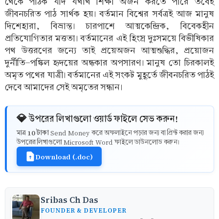
থেকে পাঠক যদি যথার্থ শিক্ষা অর্জন করতে পারে তবেই
জীবনচরিত পাঠ সার্থক হয়। বর্তমান বিশ্বের সর্বত্রই আজ মানুষ
দিশেহারা, বিভ্রান্ত। চারপাশে আত্মকেন্দ্রিক, বিবেকহীন
প্রতিযোগিতার মত্ততা। বর্তমানের এই হিংস্র দুঃসময়ে বিভীষিকার
পথ উত্তরণের জন্যে তাই প্রয়েঅজন আত্মশুদ্ধির, প্রয়োজন
দুর্নীতি-পঙ্কিল হৃদয়ের অন্ধকার অপসারণ। মানুষ তো চিরকালই
অমৃত পথের যাত্রী। বর্তমানের এই সংকট মুহূর্তে জীবনচরিত পাঠই
দেবে আমাদের সেই অমৃতের সন্ধান।
💎 উপরের লিখাগুলো ওয়ার্ড ফাইলে সেভ করুন!
10 টাকা
মাত্র
Send Money করে অফলাইনে পড়ার জন্য বা প্রিন্ট করার জন্য
উপরের লিখাগুলো Microsoft Word ফাইলে ডাউনলোড করুন।
Download (.doc)
Sribas Ch Das
FOUNDER & DEVELOPER