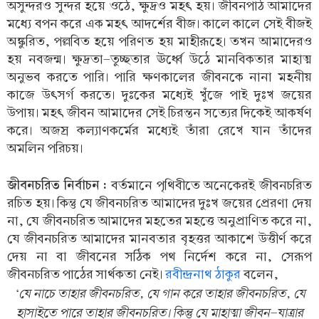
অসুন্দরও সুন্দর হয়ে ওঠে, ক্ষুদ্রও মহৎ হয়। জীবনপাঠ আমাদের
মধ্যে বপন করে এক মহৎ আদর্শের বীজ। কালে কালে সেই বীজই
অঙ্কুরিত, পল্লবিত হয়ে পরিণত হয় মাহীরূহে। তখন আমাদেরও
হয় নবজন্ম। ক্ষুদ্রতা-তুচ্ছতার ঊর্ধ্বে উঠে মানবিকতার মাহাত্ম
অনুভব করতে পারি। পারি ক্ষণকালের জীবনকে নানা মহনীয়
কাজে উৎসর্গ করতে। দুঃকের মধ্যেই খুঁজে পাই দুঃখ জয়ের
উপায়। মহৎ জীবন আমাদের সেই চিরন্তন সত্যের দিকেই আকর্ষণ
করে। অজস্র কল্যাণকর্মের মধ্যেই তাঁরা রেখে যান তাঁদের
অমলিন পরিচয়।
জীবনচরিত নির্বাচন :
বর্তমানে পৃথিবীতে অনেকেরই জীবনচরিত
রচিত হয়। কিন্তু যে জীবনচরিত আমাদের দুঃখ জয়ের প্রেরণা দেয়
না, যে জীবনচরিত আমাদের মহতের মহত্তে অনুপ্রাণিত করে না,
যে জীবনচরিত আমাদের মানবতার বৃহত্তর আকাশে উত্তীর্ণ করে
দেয় না বা জীবনের সঠিক পথ নির্দেশ করে না, সেরূপ
জীবনচরিত পাঠের সার্থকতা নেই।
রবীন্দ্রনাথ ঠাকুর
বলেন,
‘যে নাচে তাহার জীবনচরিত, যে গান করে তাহার জীবনচরিত, যে
হাসাইতে পারে তাহার জীবনচরিত। কিন্তু যে মাহাত্মা জীবন-যাত্রার