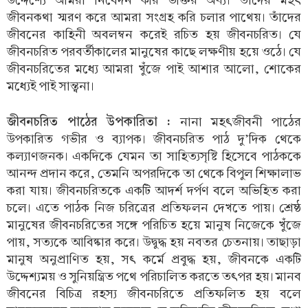
উদ্দেশ্যে আমরা নিবেদন করি ভক্তির অর্ঘ্য। তাঁদের মহৎ
জীবনকথা স্মরণ করে আমরা সংগ্রহ করি চলার পাথেয়। তাঁদের
জীবনের কাহিনী অবলম্বন করেই রচিত হয় জীবনচরিত। যে
জীবনচরিত পরবর্তীকালের মানুষের কাছে লক্ষণীয় হয়ে ওঠে। যে
জীবনচরিতের মধ্যে আমরা খুঁজে পাই আশার আলো, শোকের
মধ্যেই পাই সান্ত্বনা।
জীবনচরিত পাঠের উপকারিতা :
নানা মহৎজীবনী পাঠের
উপকারিত গভীর ও ব্যাপক। জীবনচরিত পাঠ দু’দিক থেকে
কল্যাণজনক। একদিকে যেমন তা সাহিত্যসৃষ্টি হিসেবে পাঠককে
আনন্দ প্রদান করে, তেমনি অপরদিকে তা থেকে বিপুল শিক্ষালাভ
করা যায়। জীবনচরিতকে একটি আদর্শ দর্পণ বলে অভিহিত করা
চলে। এতে পাঠক নিজ চরিত্রের প্রতিফলন দেখতে পায়। শ্রেষ্ঠ
মানুষের জীবনচরিতের সঙ্গে পরিচিত হয়ে মানুষ নিজেকে খুঁজে
পায়, সত্যকে আবিষ্কার করে। উদ্বুদ্ধ হয় নবতর চেতনায়। তাছাড়া
মানুষ অনুপ্রাণিত হয়, সৎ কর্মে প্রবুদ্ধ হয়, জীবনকে একটি
উদ্দেশ্যময় ও সুনিয়ন্ত্রিত পথে পরিচালিত করতে তৎপর হয়। মানব
জীবনের বিচিত্র রহস্য জীবনচরিতে প্রতিফলিত হয় বলে