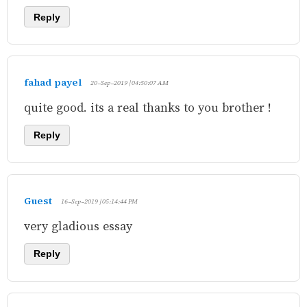
Reply
fahad payel
20-Sep-2019 | 04:50:07 AM
quite good. its a real thanks to you brother !
Reply
Guest
16-Sep-2019 | 05:14:44 PM
very gladious essay
Reply