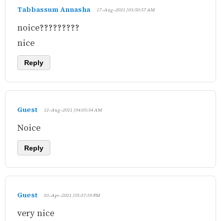
Tabbassum Annasha
17-Aug-2021 | 03:50:57 AM
noice?????????
nice
Reply
Guest
12-Aug-2021 | 04:03:34 AM
Noice
Reply
Guest
03-Apr-2021 | 05:57:59 PM
very nice