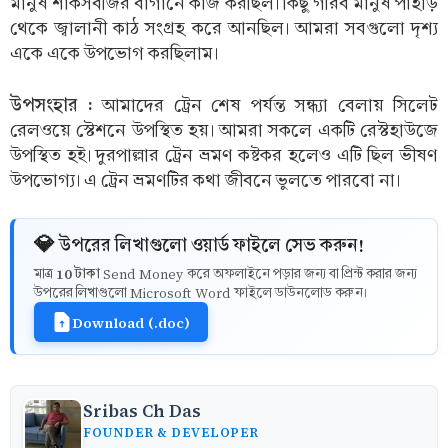
মানুষ শাকসবজির বাগানে কাজ করছিল। কিছু গরিব মানুষ পাহাড়
থেকে জ্বালানী কাঠ সংগ্রহ করে আনছিল। আমরা সবগুলো দৃশ্য
একে একে উপভোগ করছিলাম।
উপসংহার :
আমাদের ট্রেন শেষ পর্যন্ত সন্ধ্যা বেলায় সিলেট
রেলওয়ে স্টেশনে উপস্থিত হয়। আমরা সকলে একটি রেস্টহাউজে
উপস্থিত হই। দুরপাল্লার ট্রেন ভ্রমণ কষ্টকর হলেও এটি ছিল ভীষণ
উপভোগ্য। এ ট্রেন ভ্রমণটির কথা জীবনে ভুলতে পারবো না।
💎 উপরের লিখাগুলো ওয়ার্ড ফাইলে সেভ করুন!
10 টাকা
মাত্র
Send Money করে অফলাইনে পড়ার জন্য বা প্রিন্ট করার জন্য
উপরের লিখাগুলো Microsoft Word ফাইলে ডাউনলোড করুন।
Download (.doc)
Sribas Ch Das
FOUNDER & DEVELOPER