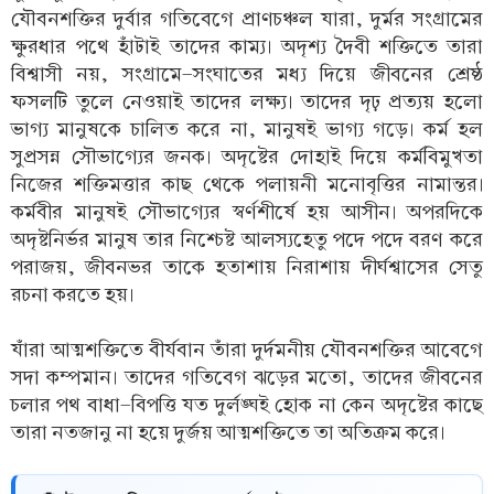
যৌবনশক্তির দুর্বার গতিবেগে প্রাণচঞ্চল যারা, দুর্মর সংগ্রামের
ক্ষুরধার পথে হাঁটাই তাদের কাম্য। অদৃশ্য দৈবী শক্তিতে তারা
বিশ্বাসী নয়, সংগ্রামে-সংঘাতের মধ্য দিয়ে জীবনের শ্রেষ্ঠ
ফসলটি তুলে নেওয়াই তাদের লক্ষ্য। তাদের দৃঢ় প্রত্যয় হলো
ভাগ্য মানুষকে চালিত করে না, মানুষই ভাগ্য গড়ে। কর্ম হল
সুপ্রসন্ন সৌভাগ্যের জনক। অদৃষ্টের দোহাই দিয়ে কর্মবিমুখতা
নিজের শক্তিমত্তার কাছ থেকে পলায়নী মনোবৃত্তির নামান্তর।
কর্মবীর মানুষই সৌভাগ্যের স্বর্ণশীর্ষে হয় আসীন। অপরদিকে
অদৃষ্টনির্ভর মানুষ তার নিশ্চেষ্ট আলস্যহেতু পদে পদে বরণ করে
পরাজয়, জীবনভর তাকে হতাশায় নিরাশায় দীর্ঘশ্বাসের সেতু
রচনা করতে হয়।
যাঁরা আত্মশক্তিতে বীর্যবান তাঁরা দুর্দমনীয় যৌবনশক্তির আবেগে
সদা কম্পমান। তাদের গতিবেগ ঝড়ের মতো, তাদের জীবনের
চলার পথ বাধা-বিপত্তি যত দুর্লঙ্ঘই হোক না কেন অদৃষ্টের কাছে
তারা নতজানু না হয়ে দুর্জয় আত্মশক্তিতে তা অতিক্রম করে।