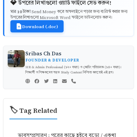
💎 উপরের লিখাগুলো ওয়ার্ড ফাইলে সেভ করুন!
10 টাকা
মাত্র
Send Money করে অফলাইনে পড়ার জন্য বা প্রিন্ট করার জন্য
উপরের লিখাগুলো Microsoft Word ফাইলে ডাউনলোড করুন।
Download (.doc)
Sribas Ch Das
FOUNDER & DEVELOPER
HR & Admin Professional (১২+ বছর) ও কোচিং পরিচালক (১৪+ বছর)।
শিক্ষার্থী ও শিক্ষকদের সহজ Study Content নিশ্চিত করতেই এই ব্লগ।
🏷️ Tag Related
ভাবসম্প্রসারণ : পরের কাছে হইবে বড়ো / একথা