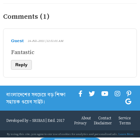
Comments (1)
Guest
24-Feb-2021 | 12:51:01 AM
Fantastic
Reply
বাংলাদেশের সবচেয়ে বড় শিক্ষা
সহায়ক ওয়েব সাইট।
About
Contact
Service
Developed by -
SRIBAS
| Estd. 2017
Privacy
Disclaimer
Terms
By using this site, you agree to our use of cookies for analytics and personalized ads.
Learn More