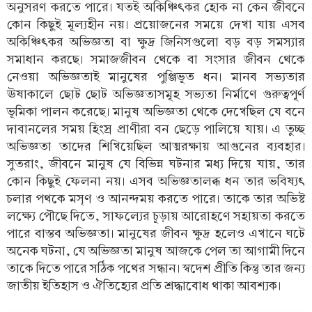
অনুসরণ করতে পারে। যতই অকিঞ্চিৎকর হোক না কেন জীবনে
কোন কিছুই মূল্যহীন নয়। প্রয়োজনের সময়ে দেখা যায় এসব
অকিঞ্চিৎকর অভিজ্ঞতা বা ক্ষুদ্র জিনিসগুলো বড় বড় সমস্যার
সমাধান করছে। সমাজজীবন থেকে বা সংসার জীবন থেকে
নেওয়া অভিজ্ঞতাই মানুষের পুঞ্জিভূত ধন। মানব সভ্যতার
ঊষাকালে ছোট ছোট অভিজ্ঞতাসমূহ সভ্যতা নির্মাণে গুরুত্বপূর্ণ
ভূমিকা পালন করেছে। মানুষ অভিজ্ঞতা থেকে দেখেছিল যে বনে
দাবানলের সময় হিংস্র প্রাণীরা বন ছেড়ে পালিয়ে যায়। এ তুচ্ছ
অভিজ্ঞতা তাদের শিখিয়েছিল আত্মরক্ষায় আগুনের ব্যবহার।
সুতরাং, জীবনে মানুষ যে বিভিন্ন ঘটনার মধ্য দিয়ে যায়, তার
কোন কিছুই ফেলনা নয়। এসব অভিজ্ঞতালব্ধ ধন তার ভবিষ্যৎ
চলার পথকে মসৃণ ও আনন্দময় করতে পারে। তাকে তার অভিষ্ট
লক্ষ্যে পৌছে দিতে, সাফল্যের চূড়ায় আরোহণে সহায়তা করতে
পারে বাস্তব অভিজ্ঞতা। মানুষের জীবন ক্ষুদ্র হলেও এখানে ঘটে
অনেক ঘটনা, যে অভিজ্ঞতা মানুষ আজকে পেল তা আগামী দিনে
তাকে দিতে পারে সঠিক পথের সন্ধান। স্বদেশ প্রীতি কিন্তু তার জন্য
জাতীয় ইতিহাস ও ঐতিহ্যের প্রতি শ্রদ্ধাবোধ থাকা আবশ্যক।