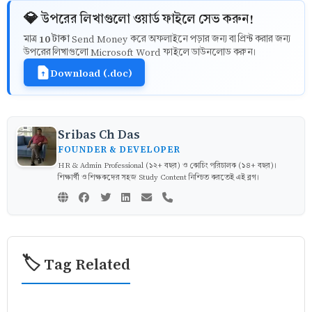
💎 উপরের লিখাগুলো ওয়ার্ড ফাইলে সেভ করুন!
10 টাকা
মাত্র
Send Money করে অফলাইনে পড়ার জন্য বা প্রিন্ট করার জন্য
উপরের লিখাগুলো Microsoft Word ফাইলে ডাউনলোড করুন।
Download (.doc)
Sribas Ch Das
FOUNDER & DEVELOPER
HR & Admin Professional (১২+ বছর) ও কোচিং পরিচালক (১৪+ বছর)।
শিক্ষার্থী ও শিক্ষকদের সহজ Study Content নিশ্চিত করতেই এই ব্লগ।
🏷️ Tag Related