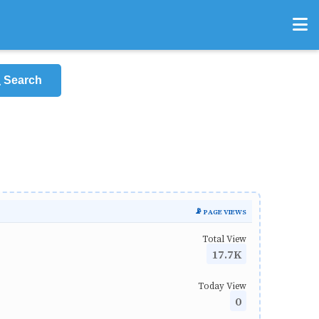
Search
📡 PAGE VIEWS
Total View
17.7K
Today View
0