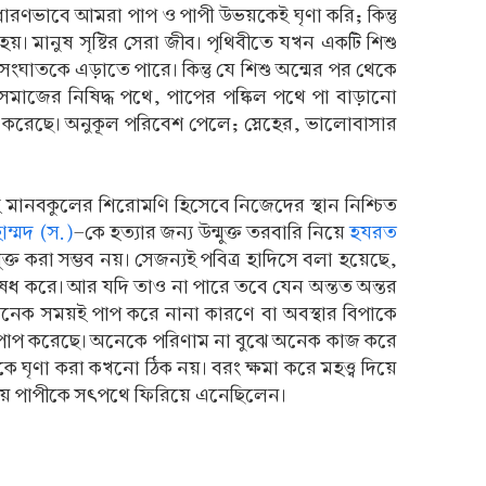
ারণভাবে আমরা পাপ ও পাপী উভয়কেই ঘৃণা করি; কিন্তু
। মানুষ সৃষ্টির সেরা জীব। পৃথিবীতে যখন একটি শিশু
সংঘাতকে এড়াতে পারে। কিন্তু যে শিশু অন্মের পর থেকে
 সমাজের নিষিদ্ধ পথে, পাপের পঙ্কিল পথে পা বাড়ানো
াপী করেছে। অনুকূল পরিবেশ পেলে; স্নেহের, ভালোবাসার
ানবকুলের শিরোমণি হিসেবে নিজেদের স্থান নিশ্চিত
াম্মদ (স.)
-কে হত্যার জন্য ‍উন্মুক্ত তরবারি নিয়ে
হযরত
্ত করা সম্ভব নয়। সেজন্যই পবিত্র হাদিসে বলা হয়েছে,
েধ করে। আর যদি তাও না পারে তবে যেন অন্তত অন্তর
ুষ অনেক সময়ই পাপ করে নানা কারণে বা অবস্থার বিপাকে
ে পাপ করেছে। অনেকে পরিণাম না বুঝে অনেক কাজ করে
ে ঘৃণা করা কখনো ঠিক নয়। বরং ক্ষমা করে মহত্ত্ব দিয়ে
িয়ে পাপীকে সৎপথে ফিরিয়ে এনেছিলেন।