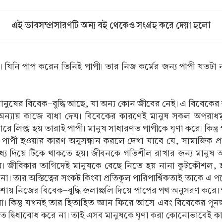
এই ভাবসম্প্রসারণটি অন্য বই থেকেও সংগ্রহ করে দেয়া হলো
। যিনি পাপ করেন তিনিই পাপী। তার নিজ কর্মের জন্য পাপী যতটা 
কারণ মানুষের বিবেক-বুদ্ধি আছে, যা অন্য কোন জীবের নেই। এ বিবেক
 অন্যায় কাজে বাধা দেয। বিবেকের কারণেই মানুষ সকল অপরাধ
ারে লিপ্ত হয় তারাই পাপী। মানুষ সাধারণত পাপীকে ঘৃণা করে। কিন্ত
পাপী হওয়ার কারণ অনুসন্ধান করলে দেখা যাবে যে, সামাজিক প্
র মধ্য দিয়ে টিকে থাকতে হয়। জীবনকে গতিশীল রাখার জন্য মান
জীবিকার তাগিদেই মানুষকে বেছে নিতে হয় নানা কূটকৌশল, হত্য
 তার অস্তিত্বের সংকট কিংবা প্রতিকূল পারিপার্শ্বিকতাই তাকে এ
িদ্ধির আশায় নিজের বিবেক-বুদ্ধি জলাঞ্জলি দিয়ে পাপের পথ অনুসরণ ক
না। কিন্তু যখনই তার হিতাহিত জ্ঞান ফিরে আসে এবং বিবেকের পু
 দ্বিধাবোধ করে না। তাই এসব মানুষকে ঘৃণা করা কোনোভাবেই কাম্