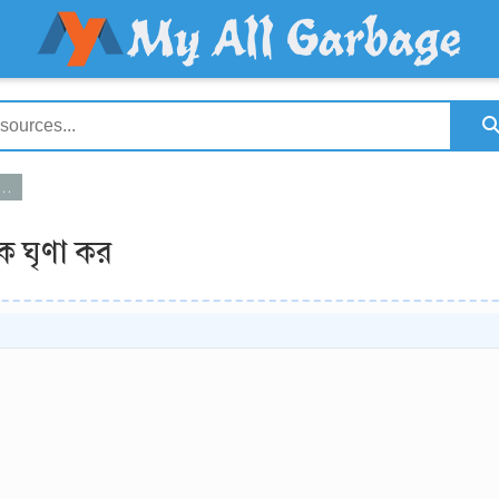
ে ঘৃণা কর