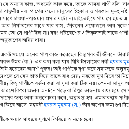
 যে অন্যায় কাজ, অধর্মের কাজ করে, তাকে আমরা পাপী বলি। সাধ
 বাঞ্ছনীয় নয়। পাপের ফলে মানুষের ইহকাল ও পরকাল দু-ই নষ্ট হয়
াথে সাথে চাওয়া-পাওয়ার প্রসার ঘটে। না চাইতেই যে পায় সে হয়ত এ 
ষুধা আর নির্যাতনের সাথে যার বাস, জীবনের প্রয়োজনে তার পক্ষে
মের সময় তো সে পাপী ছিল না। বরং পরিবেশের প্রতিকূলতাই তাকে প
ে অনুতাপের অমিয় ধারা।
ি সময়ে অনেক পাপ কাজ করেছেন কিন্তু পরবর্তী জীবনে তাঁরাই ম
হযরত উমর (রা.)-এর কথা বলা যায় যিনি ইসলামের নবী
হযরত মুহ
 তিনি হয়েছেন আদর্শ পুরুষ। তাই পাপীকে ঘৃণা করে সমাজকে কলুষমুক
 দেখলে সে যেন হাত দিয়ে তাকে বাধ দেয়; নয়তো মুখ দিয়ে তা নিষ
্জনীয়; কিন্তু পাপীকে বর্জন করা বা ঘৃণা করা ঠিক নয়। কেননা মান
র কারণে কিংবা অভাব অনটনে পড়ে বা রিপুর তাড়নায় বাধ্য হয়ে স
 পাপের জন্য তারা অনুশোচনা করে, অনুতপ্ত হয়। এমতাবস্থায় পাপীক
পথে ফিরে আসে। মহনবী
হযরত মুহম্মদ (স.)
তাঁর অশেষ ক্ষমাগুণ দ
াপীকে ক্ষমার মাধ্যমে সুপথে ফিরিয়ে আনতে হবে।