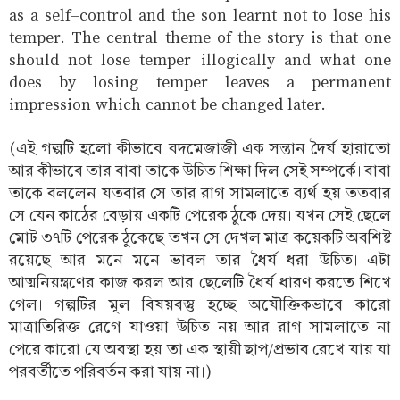
as a self-control and the son learnt not to lose his
temper. The central theme of the story is that one
should not lose temper illogically and what one
does by losing temper leaves a permanent
impression which cannot be changed later.
(এই গল্পটি হলো কীভাবে বদমেজাজী এক সন্তান দৈর্য হারাতো
আর কীভাবে তার বাবা তাকে উচিত শিক্ষা দিল সেই সম্পর্কে। বাবা
তাকে বললেন যতবার সে তার রাগ সামলাতে ব্যর্থ হয় ততবার
সে যেন কাঠের বেড়ায় একটি পেরেক ঠুকে দেয়। যখন সেই ছেলে
মোট ৩৭টি পেরেক ঠুকেছে তখন সে দেখল মাত্র কয়েকটি অবশিষ্ট
রয়েছে আর মনে মনে ভাবল তার ধৈর্য ধরা উচিত। এটা
আত্মনিয়ন্ত্রণের কাজ করল আর ছেলেটি ধৈর্য ধারণ করতে শিখে
গেল। গল্পটির মূল বিষয়বস্তু হচ্ছে অযৌক্তিকভাবে কারো
মাত্রাতিরিক্ত রেগে যাওয়া উচিত নয় আর রাগ সামলাতে না
পেরে কারো যে অবস্থা হয় তা এক স্থায়ী ছাপ/প্রভাব রেখে যায় যা
পরবর্তীতে পরিবর্তন করা যায় না।)