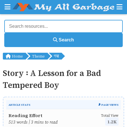
Search
Home
Theme
গল্প
Story : A Lesson for a Bad
Tempered Boy
ARTICLE STATS
📡 PAGE VIEWS
Reading Effort
Total View
1.2K
513 words | 3 mins to read