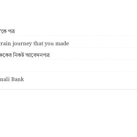
’কে পত্র
 train journey that you made
িক্ষকের নিকট আবেদনপত্র
onali Bank