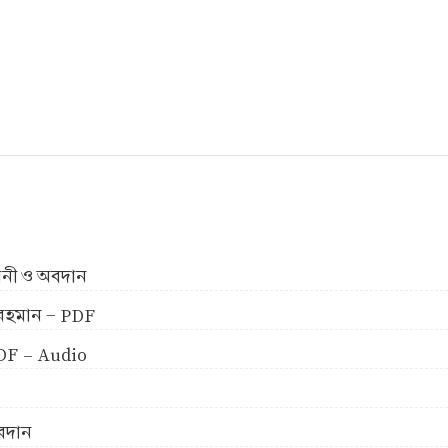
ীবনী ও অবদান
ুর রহমান - PDF
 PDF - Audio
অবদান