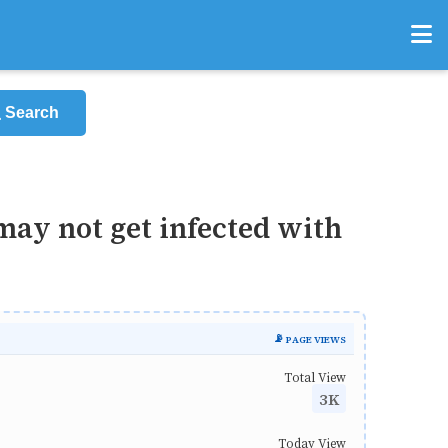
Search
 may not get infected with
📡 PAGE VIEWS
Total View
3K
Today View