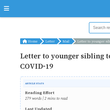
Home
Letter
Mail
Letter to younger sibling to follow rules of hygiene so that may not get infect
Letter to younger sibling t
COVID-19
ARTICLE STATS
Reading Effort
279 words | 2 mins to read
Last Updated