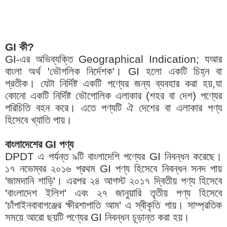
GI কী?
GI-এর অভিব্যক্তি Geographical Indication; যআর
বাংলা অর্থ 'ভৌগলিক নির্দেশক'। GI হলো একটি চিহ্ন বা
প্রতীক। যেটা নির্দিষ্ট একটি পণ্যের জন্য ব্যবহার করা হয়,যা
কোনো একটি নির্দিষ্ট ভৌগোলিক এলাকার (শহর বা দেশ) পণ্যের
পরিচিতি বহন করে। এতে পণ্যটি ঐ দেশের বা এলাকার পণ্য
হিসেবে খ্যাতি পায়।
বাংলাদেশের GI পণ্য
DPDT এ পর্যন্ত ৯টি বাংলাদেশি পণ্যের GI নিবন্ধন করেছে।
১৭ নভেম্বর ২০১৬ প্রথম GI পণ্য হিসেবে নিবন্ধন সনদ পায়
'জামদানি শাড়ি'। এরপর ২৪ আগস্ট ২০১৭ দ্বিতীয় পণ্য হিসেবে
'বাংলাদেশ ইলিশ' এবং ২৭ জানুয়ারি তৃতীয় পণ্য হিসেবে
'চাঁপাইনবাবাগঞ্জের ক্ষীরশাপাতি আম' এ স্বীকৃতি পায়। সাম্প্রতিক
সময়ে আরো ছয়টি পণ্যের GI নিবন্ধন চূড়ান্ত করা হয়।