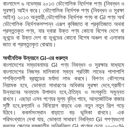
বাংলাদেশ ৬ নভেম্বর ২০১৩ ভৌগোলিক নির্দেশক পণ্য (নিবন্ধন ও
সুরক্ষা) আইন করে। ভৌগোলিক নির্দেশক পণ্য (নিবন্ধন ও সুরক্ষা
আইন) ২০১৩ অনুযায়ী,ভৌগোলিক নির্দেশক পণ্য বা GI পণ্য অর্থ
ভৌগোলিক নির্দেশকসম্পন্ন এরূপ কৃষিজাত বা প্রকৃতিজাত অথবা
প্রস্তুতকৃত পণ্য, যার দ্বারা উক্ত পণ্য কোনো বিশেষ দেশে বা
ভূখন্ডে বা উক্ত দেশ বা ভূখন্ডের কোনো বিশেষ অঞ্চল বা এলাকার
জাত বা প্রস্তুতকৃত বোঝায়।
অর্থনৈতিক উন্নয়নে GI-এর গুরুত্ব
বাংলাদেশের সম্ভাবনাময় GI পণ্য নিবন্ধন ও সুরক্ষার মাধ্যমে
বাংলাদেশের নিজস্ব মালিকানা স্বত্ব প্রতিষ্টা লাভের পাশাপাশি
শশক্তিশালী ব্র‍্যান্ডের মর্যাদা লাভ করবে। বিপণন কৌশলের
নিয়ামক হবে, ভোক্তা সাধারণের অধিকার সুরক্ষা দেবে,গ্রামীণ
উন্নয়নের অন্যতম উপাদান হবে,ঐতিহ্য ও সংস্কৃতি সমুন্নত
রাখবে। এছাড়া এসব পণ্যের মূল্য বৃদ্ধি পাবে, আন্তর্জাতিক বাজার
সৃষ্টি হবে,রপ্তানি ও বিনিয়োগ বাড়বে এবং নতুন নতুন শিল্প গড়ে
উঠবে। ককর্মসংস্থান বাড়াতে বড় ভূমিকা রাখবে। এক
পরিসংখ্যানে দেখা যায়, ভোক্তা সাধারণ নিবন্ধিত GI পপণ্যগুলো
ক্রয়ের ক্ষেত্রে সমজাতীয় অনিবন্ধিত GI পণ্যের চেয়ে ২০-৩০%