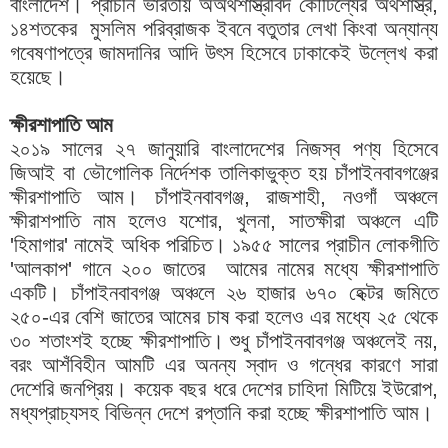
বাংলাদেশ। প্রাচীন ভারতীয় অঅর্থশাস্ত্রবিদ কৌটিল্যের অর্থশাস্ত্র,
১৪শতকের মুসলিম পরিব্রাজক ইবনে বতুতার লেখা কিংবা অন্যান্য
গবেষণাপত্রে জামদানির আদি উৎস হিসেবে ঢাকাকেই উল্লেখ করা
হয়েছে।
ক্ষীরশাপাতি আম
২০১৯ সালের ২৭ জানুয়ারি বাংলাদেশের নিজস্ব পণ্য হিসেবে
জিআই বা ভৌগোলিক নির্দেশক তালিকাভুক্ত হয় চাঁপাইনবাবগঞ্জের
ক্ষীরশাপাতি আম। চাঁপাইনবাবগঞ্জ, রাজশাহী, নওগাঁ অঞ্চলে
ক্ষীরাশপাতি নাম হলেও যশোর, খুলনা, সাতক্ষীরা অঞ্চলে এটি
'হিমাগার' নামেই অধিক পরিচিত। ১৯৫৫ সালের প্রাচীন লোকগীতি
'আলকাপ' গানে ২০০ জাতের আমের নামের মধ্যে ক্ষীরশাপাতি
একটি। চাঁপাইনবাবগঞ্জ অঞ্চলে ২৬ হাজার ৬৭০ হেক্টর জমিতে
২৫০-এর বেশি জাতের আমের চাষ করা হলেও এর মধ্যে ২৫ থেকে
৩০ শতাংশই হচ্ছে ক্ষীরশাপাতি। শুধু চাঁপাইনবাবগঞ্জ অঞ্চলেই নয়,
বরং আশঁবিহীন আমটি এর অনন্য স্বাদ ও গন্ধের কারণে সারা
দেশেরি জনপ্রিয়। কয়েক বছর ধরে দেশের চাহিদা মিটিয়ে ইউরোপ,
মধ্যপ্রাচ্যসহ বিভিন্ন দেশে রপ্তানি করা হচ্ছে ক্ষীরশাপাতি আম।