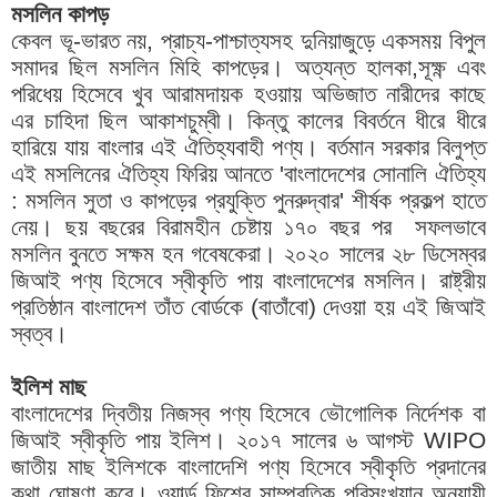
মসলিন কাপড়
কেবল ভূ-ভারত নয়, প্রাচ্য-পাশ্চাত্যসহ দুনিয়াজুড়ে একসময় বিপুল
সমাদর ছিল মসলিন মিহি কাপড়ের। অত্যন্ত হালকা,সূক্ষ্ণ এবং
পরিধেয় হিসেবে খুব আরামদায়ক হওয়ায় অভিজাত নারীদের কাছে
এর চাহিদা ছিল আকাশচুম্বী। কিন্তু কালের বিবর্তনে ধীরে ধীরে
হারিয়ে যায় বাংলার এই ঐতিহ্যবাহী পণ্য। বর্তমান সরকার বিলুপ্ত
এই মসলিনের ঐতিহ্য ফিরিয় আনতে 'বাংলাদেশের সোনালি ঐতিহ্য
: মসলিন সুতা ও কাপড়ের প্রযুক্তি পুনরুদ্বার' শীর্ষক প্রকল্প হাতে
নেয়। ছয় বছরের বিরামহীন চেষ্টায় ১৭০ বছর পর সফলভাবে
মসলিন বুনতে সক্ষম হন গবেষকেরা। ২০২০ সালের ২৮ ডিসেম্বর
জিআই পণ্য হিসেবে স্বীকৃতি পায় বাংলাদেশের মসলিন। রাষ্ট্রীয়
প্রতিষ্ঠান বাংলাদেশ তাঁত বোর্ডকে (বাতাঁবো) দেওয়া হয় এই জিআই
স্বত্ব।
ইলিশ মাছ
বাংলাদেশের দ্বিতীয় নিজস্ব পণ্য হিসেবে ভৌগোলিক নির্দেশক বা
জিআই স্বীকৃতি পায় ইলিশ। ২০১৭ সালের ৬ আগস্ট WIPO
জাতীয় মাছ ইলিশকে বাংলাদেশি পণ্য হিসেবে স্বীকৃতি প্রদানের
কথা ঘোষণা করে। ওয়ার্ল্ড ফিশের সাম্প্রতিক পরিসংখ্যান অনুযায়ী