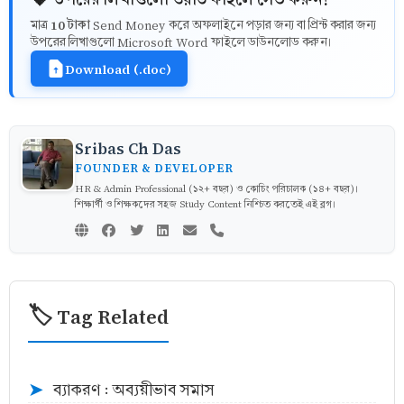
10 টাকা
মাত্র
Send Money করে অফলাইনে পড়ার জন্য বা প্রিন্ট করার জন্য
উপরের লিখাগুলো Microsoft Word ফাইলে ডাউনলোড করুন।
Download (.doc)
Sribas Ch Das
FOUNDER & DEVELOPER
HR & Admin Professional (১২+ বছর) ও কোচিং পরিচালক (১৪+ বছর)।
শিক্ষার্থী ও শিক্ষকদের সহজ Study Content নিশ্চিত করতেই এই ব্লগ।
🏷️ Tag Related
ব্যাকরণ : অব্যয়ীভাব সমাস
➤