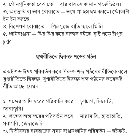
২. পৌনপুনিকতা বেঝাতে — বার বার সে কামান গর্জে উঠল।
৩. অনুভূতি বা ভাব বোঝাতে — ভয়ে গা ছম ছম করছে। ফোঁড়াটা
টন টন করছে।
৪. বিশেষণ বোঝাতে — পিলসুজে বাতি জ্বলে মিটি।
৫. ধ্বনিব্যঞ্জনা — ঝির ঝির করে বাতাস বইছে। বৃষ্টি পড়ে টাপুর
টুপুর।
যুগ্মরীতিতে দ্বিরুক্ত শব্দের গঠন
একই শব্দ ঈষৎ পরিবর্তন করে দ্বিরুক্ত শব্দ গঠনের রীতিকে বলে
যুগ্মরীতিতে দ্বিরুক্ত। যুগ্মরীতিতে দ্বিরুক্ত শব্দ গঠনের কয়েকটি
রীতি আছে। যেমন—
১. শব্দের আদি স্বরের পরিবর্তন করে — চুপচাপ, মিটমাট,
জারাজুরি।
২. শব্দের অন্ত্যস্বরের পরিবর্তন করে — মারামারি, হাতাহাতি,
সরাসরি, জেদাজেদি।
৩. দ্বিতীয়বার ব্যবহারের সময় ব্যঞ্জনধ্বনির পরিবর্তন — ছটফট,