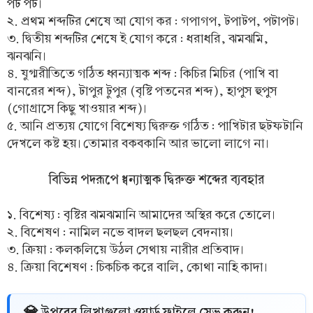
পট পট।
২. প্রথম শব্দটির শেষে আ যোগ কর : গপাগপ, টপাটপ, পটাপট।
৩. দ্বিতীয় শব্দটির শেষে ই যোগ করে : ধরাধরি, ঝমঝমি,
ঝনঝনি।
৪. যুগ্মরীতিতে গঠিত ধ্বন্যাত্মক শব্দ : কিচির মিচির (পাখি বা
বানরের শব্দ), টাপুর টুপুর (বৃষ্টি পতনের শব্দ), হাপুস হুপুস
(গোগ্রাসে কিছু খাওয়ার শব্দ)।
৫. আনি প্রত্যয় যোগে বিশেষ্য দ্বিরুক্ত গঠিত : পাখিটার ছটফটানি
দেখলে কষ্ট হয়। তোমার বকবকানি আর ভালো লাগে না।
বিভিন্ন পদরূপে ধ্বন্যাত্মক দ্বিরুক্ত শব্দের ব্যবহার
১. বিশেষ্য : বৃষ্টির ঝমঝমানি আমাদের অস্থির করে তোলে।
২. বিশেষণ : নামিল নভে বাদল ছলছল বেদনায়।
৩. ক্রিয়া : কলকলিয়ে উঠল সেথায় নারীর প্রতিবাদ।
৪. ক্রিয়া বিশেষণ : চিকচিক করে বালি, কোথা নাহি কাদা।
💎 উপরের লিখাগুলো ওয়ার্ড ফাইলে সেভ করুন!