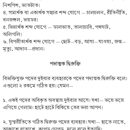
নিশপিশ, ভাতটাত।
৪. সমার্থক বা একার্থক সহচর শব্দ যোগে — চালচলন, রীতিনীতি,
বনজঙ্গল, ভয়ডর।
৫. ভিন্নার্থক শব্দ যোগে — ডালভাত, তালাচাবি, পথঘাট,
অলিগলি।
৬. বিপরীতার্থক শব্দ যোগে — ছোট—বড়, আসা—যাওয়া, জন্ম—
মৃত্যু, আদান—প্রদান।
পদাত্মক দ্বিরুক্তি
বিভক্তিযুক্ত পদের দুইবার ব্যবহারকে পদের পদাত্মক দ্বিরুক্তি বলে।
এগুলো ২ রকমে গঠিত হয়। যেমন—
১. একই পদের অবিকৃত অবস্থায় দুইবার আসে। যথা— ভয়ে ভয়ে
এগিয়ে গেলাম। হাটে হাটে বিকিয়ে তের ভরা আপণ।
২. যুগ্মরীতিতে গঠিত দ্বিরুক্ত পদের ব্যবহার। যথা— হাতে নাতে,
আকাশে বাতাশে, কাপড় চোপড়, দলে বলে ইত্যাদি।