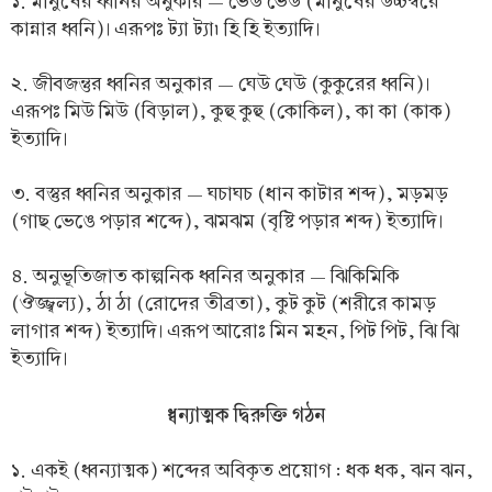
১. মানুষের ধ্বনির অনুকার — ভেউ ভেউ (মানুষের উচ্চস্বরে
কান্নার ধ্বনি)। এরূপঃ ট্যা ট্যা৷ হি হি ইত্যাদি।
২. জীবজন্তুর ধ্বনির অনুকার — ঘেউ ঘেউ (কুকুরের ধ্বনি)।
এরূপঃ মিউ মিউ (বিড়াল), কুহু কুহু (কোকিল), কা কা (কাক)
ইত্যাদি।
৩. বস্তুর ধ্বনির অনুকার — ঘচাঘচ (ধান কাটার শব্দ), মড়মড়
(গাছ ভেঙে পড়ার শব্দে), ঝমঝম (বৃষ্টি পড়ার শব্দ) ইত্যাদি।
৪. অনুভূতিজাত কাল্পনিক ধ্বনির অনুকার — ঝিকিমিকি
(ঔজ্জ্বল্য), ঠা ঠা (রোদের তীব্রতা), কুট কুট (শরীরে কামড়
লাগার শব্দ) ইত্যাদি। এরূপ আরোঃ মিন মহন, পিট পিট, ঝি ঝি
ইত্যাদি।
ধ্বন্যাত্মক দ্বিরুক্তি গঠন
১. একই (ধ্বন্যাত্মক) শব্দের অবিকৃত প্রয়োগ : ধক ধক, ঝন ঝন,